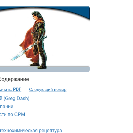
 Содержание
ачать PDF
Следующий номер
 (Greg Dash)
спании
асти по СРМ
технохимическая рецептура