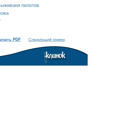
 выживаня пилотов
ножа
r
ачать PDF
Следующий номер