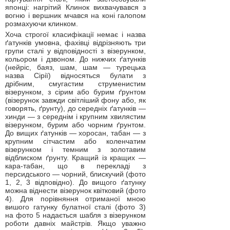
японці: нагрітий Клинок вихвачувався з
вогню і вершник мчався на коні галопом
розмахуючи клинком.
Хоча строгої класифікації немає і назва
ґатунків умовна, фахівці відрізняють три
групи сталі у відповідності з візерунком,
кольором і дзвоном. До нижчих ґатунків
(нейріс, баяз, шам, шам — турецька
назва Сірії) відносяться булати з
дрібним, смугастим струменистим
візерунком, з сірим або бурим ґрунтом
(візерунок завжди світліший фону або, як
говорять, ґрунту), до середніх ґатунків —
хинди — з середнім і крупним хвилястим
візерунком, бурим або чорним ґрунтом.
До вищих ґатунків — хоросан, табан — з
крупним сітчастим або коленчатим
візерунком і темним з золотавим
відблиском ґрунту. Кращий із кращих —
кара-табан, що в перекладі з
персидського — чорний, блискучий (фото
1, 2, 3 відповідно). До вищого ґатунку
можна віднести візерунок квітковий (фото
4). Для порівняння отриманої мною
вишого гатунку булатної сталі (фото 3)
на фото 5 надається шабля з візерунком
роботи давніх майстрів. Якщо уважно