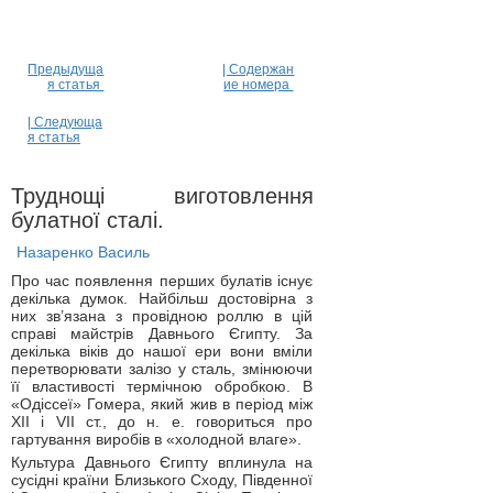
Предыдуща
| Содержан
я статья
ие номера
| Следующа
я статья
Труднощі виготовлення
булатної сталі.
Назаренко Василь
Про час появлення перших булатів існує
декілька думок. Найбільш достовірна з
них зв’язана з провідною роллю в цій
справі майстрів Давнього Єгипту. За
декілька віків до нашої ери вони вміли
перетворювати залізо у сталь, змінюючи
її властивості термічною обробкою. В
«Одіссеї» Гомера, який жив в період між
XII і VII ст., до н. е. говориться про
гартування виробів в «холодной влаге».
Культура Давнього Єгипту вплинула на
сусідні країни Близького Сходу, Південної