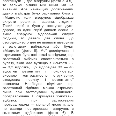
розглянути ці два візерунки (фото 3 и 5),
то великої різниці між ними ми не
виявимо. Але найвищим досягненням
давніх майстрів було отримання булату
«Маджлі», коли візерунок відображав
силуети рослини, тварини, людини.
Такий виріб з булату коштував дуже
дорого, за один виріб давали слона, а
якщо візерунок відображав силует
людини, то давали два слона. До
сьогоднішнього дня не виявили візерунків
з золотавим виблиском або булат
«Маджлі» (фото 6). Мої дослідження і
отримання булатної сталі засвідчили, що
золотавий виблиск спостерігається в
булату, який має вуглецю в кількості 2,2
— 3,2 відсотка, що відповідає 33 — 48
відсотків цементиту і пояснюється
високою контрастностю структурних
складових перліту і цементитної
евтектики. Необхідно відмітити, що
золотоавий відблиск можна отримати
лише при застосуванні зумовленого,
протравлювача. Я отримував золотавий
відблиск при застосуванні
протравлювача — сірчаної кислоти, але
не завжди повторювався візерунок з
золотавим відблиском (фото 6). В