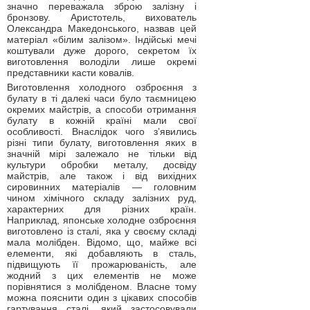
значно переважала зброю залізну і
бронзову. Аристотель, вихователь
Олександра Македонського, назвав цей
матеріал «білим залізом». Індійські мечі
коштували дуже дорого, секретом їх
виготовлення володіли лише окремі
представники касти ковалів.
Виготовлення холодного озброєння з
булату в ті далекі часи було таємницею
окремих майстрів, а способи отримання
булату в кожній країні мали свої
особливості. Внаслідок чого з’явились
різні типи булату, виготовлення яких в
значній мірі залежало не тільки від
культури обробки металу, досвіду
майстрів, але також і від вихідних
сировинних матеріалів — головним
чином хімічного складу залізних руд,
характерних для різних країн.
Наприклад, японське холодне озброєння
виготовлено із сталі, яка у своєму складі
мала молібден. Відомо, що, майже всі
елементи, які добавляють в сталь,
підвищують її прожарюваність, але
жодний з цих елементів не може
порівнятися з молібденом. Власне тому
можна пояснити один з цікавих способів
гартування сталі, який застосовували