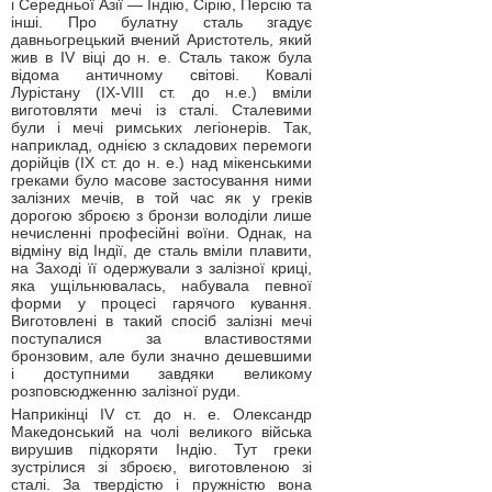
і Середньої Азії — Індію, Сірію, Персію та
інші. Про булатну сталь згадує
давньогрецький вчений Аристотель, який
жив в IV віці до н. е. Сталь також була
відома античному світові. Ковалі
Лурістану (IХ-VIII ст. до н.е.) вміли
виготовляти мечі із сталі. Сталевими
були і мечі римських легіонерів. Так,
наприклад, однією з складових перемоги
дорійців (IX ст. до н. е.) над мікенськими
греками було масове застосування ними
залізних мечів, в той час як у греків
дорогою зброєю з бронзи володіли лише
нечисленні професійні воїни. Однак, на
відміну від Індії, де сталь вміли плавити,
на Заході її одержували з залізної криці,
яка ущільнювалась, набувала певної
форми у процесі гарячого кування.
Виготовлені в такий спосіб залізні мечі
поступалися за властивостями
бронзовим, але були значно дешевшими
і доступними завдяки великому
розповсюдженню залізної руди.
Наприкінці IV ст. до н. е. Олександр
Македонський на чолі великого війська
вирушив підкоряти Індію. Тут греки
зустрілися зі зброєю, виготовленою зі
сталі. За твердістю і пружністю вона