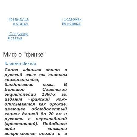
Предыдуща
| Содержан
я статья
ие номера
| Следующа
я статья
Миф о "финке"
Кленкин Виктор
Слово «финка» вошло в
русский язык как синоним
криминального,
бандитского ножа. В
Большой Советской
энциклопедии 1960-х гг.
издания «финский нож»
описывается как оружие,
имеющее обоюдоострый
клинок длиной до 20 см и
рукоять с перекладиной
(крестовиной). Подобного
вида кинжалы
встречаются иногда и в