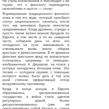
Не стала исключением и Финляндия с ее
пуукко, что с финского переводится
незатейливо и просто — «нож».
Формирование традиционного финского
ножа в том его виде, который приобрел
статус национального, началось после
того, как миновало бурное лихолетье
средневековья. Когда дружины, отряды и
просто лихие ватаги воинов бродили по
Европе, в том числе и по ее северной
части, собирали дань со всех, кто
попадался на пути, завоевывали и
отвоевывали вновь земли, обирая
крестьян и ремесленников. В те времена
финские крестьяне вряд ли значительно
отличались, например, от немецких,
изображенных А. Дюрером, на поясе у
которых находились большие ножи. Это
тесаки — холодное оружие, с помощью
которого можно было дать в той или
иной степени эффективный отпор
вооруженному противнику.
Когда, в конце концов, в Европе
образовались централизованные
государства, а война стала уделом
регулярных армий, более
дисциплинированных (уже не
представлявших собой банды) и, самое