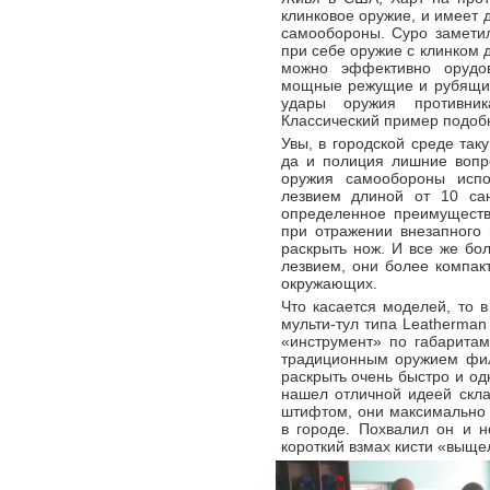
клинковое оружие, и имеет 
самообороны. Суро заметил
при себе оружие с клинком 
можно эффективно орудов
мощные режущие и рубящие
удары оружия противник
Классический пример подоб
Увы, в городской среде так
да и полиция лишние вопро
оружия самообороны испо
лезвием длиной от 10 са
определенное преимуществ
при отражении внезапного
раскрыть нож. И все же бо
лезвием, они более компак
окружающих.
Что касается моделей, то 
мульти-тул типа Leatherman
«инструмент» по габаритам
традиционным оружием фил
раскрыть очень быстро и од
нашел отличной идеей скла
штифтом, они максимально 
в городе. Похвалил он и 
короткий взмах кисти «выще