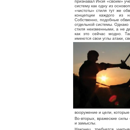
признавал Инэя «своим» уче
систему как одну из осново
«чистоты» стиля тут же об
концепции каждого из н
Собственно, подобные обви
отдельной системы. Однако 
стиля неизменными, а не де
как это сейчас модно. Т
имеются свои углы атаки, св
вооружение и цели, которые 
Во-вторых, вражеские силы 
и замыслы.
Наконец, требуется учиты