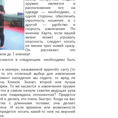
оружия, является и
расположение его на
одежде — необходимо, с
одной стороны, обеспечить
скрытность ношения, а с
другой — удобство и
скорость извлечения. По
мнению Харта, если вашей
жизни может угрожать
опасность, следует носить
не менее трех ножей сразу.
Он рассказал, что
или до 7 клинков!
ючается в следующем: необходимо быть
 в манере, называемой appendix carry (то
 то это отличный выбор для извлечения
омент нападения вы сидите, то вряд ли
ечь Клинок. Значит, второй нож лучше
рюк. То же касается и извлечения оружия
, что в самом начале схватки ведущая рука
 или повреждена оппонентом? Придется
й и делать это очень быстро. Когда на вас
ртка с длинными полами, она делает
оясе. И если времени или возможности
придется носить какой-то нож на верхней
се.