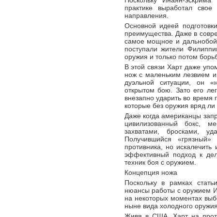
Поскольку Инаян-эскрима
практике выработал свое 
направления.
Основной идеей подготовк
преимущества. Даже в совр
самое мощное и дальнобой
поступали жители Филиппи
оружия и только потом борь
В этой связи Харт даже упо
нож с маленьким лезвием 
дуэльной ситуации, он «
открытом бою. Зато его ле
внезапно ударить во время 
которые без оружия вряд ли 
Даже когда американцы зап
цивилизованный бокс, м
захватами, бросками, уд
Получившийся «грязный»
противника, но искалечить 
эффективный подход к дел
техник боя с оружием.
Концепция ножа
Поскольку в рамках стать
нюансы работы с оружием И
на некоторых моментах выб
ныне вида холодного оружия
Живя в США, Харт на прот