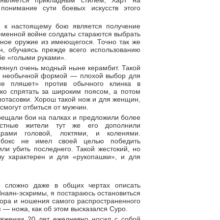
 является прикладным стилем, Харт на
понимание сути боевых искусств этого
и к настоящему бою является получение
еменной войне солдаты стараются выбрать
ное оружие из имеющегося. Точно так же
н, обучаясь прежде всего использованию
бе «голыми руками».
мянул очень модный ныне керамбит. Такой
и необычной формой — плохой выбор для
не пляшет» против обычного клинка в
гко спрятать за широким поясом, а потом
потасовки. Хорош такой нож и для женщин,
смогут отбиться от мужчин.
рещали бои на палках и предложили более
естные жители тут же его дополнили
арами головой, локтями, и коленями.
 бокс не имел своей целью победить
или убить последнего. Такой жестокий, но
у характерен и для «рукопашки», и для
и сложно даже в общих чертах описать
наян-эскримы, я постараюсь остановиться
ора и ношения самого распространенного
 — ножа, как об этом высказался Суро.
яжении 20 лет ежедневно носил с собой