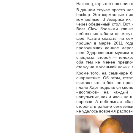
Наконец, скрытое ношение 
В данном случае просто на
backup. Это карманные пи
компактные. В Америке их
через обеденный стол. Вот 
Bear Claw боевыми клинк
небольших габаритов могут
шее. Кстати сказать, на се
прошел в марте 2011 года
проводивших данное мероп
шее. Здоровенные мужики по
спецназа, второй — телохр
оба тем не менее предпоч
ставку на маленький ножик, 
Кроме того, на семинаре бы
снаряжение. Об этом, кстат
считают, что в бою не проп
плане Харт поделился свои
«доспехов» на каждый 
напульсник, как и часы на 
порезов. А небольшая «бар
стороны в районе селезенки
не удалось вовремя распозн