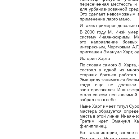
пересеченная местность и 
для урбанизированной сред
Это сделает невозможным в
применение ларго мано.
И таких примеров довольно 
В 2000 году М. Инэй умер
систему Инаян-эскримы. М
это направление боевых 
интересным, Чертковым А.Г
приглашен Эмануил Харт, од
История Харта
По словам самого Э. Харта,
состоял в одной из много
старших братьев работал
Эмануилу заниматься боевы
тогда еще не достигли 
заинтересовался Инян-эск
стала совсем невыносимой 
забрал его к себе.
Ныне Харт имеет титул Суро
мастера образуется опред
места в этой линии Инаян-э
Третим идет Эмануил Ха
филиппинец.
Вот такая история, вполне в