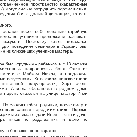
ограниченное пространство (характерные
ы) могут сильно затруднить перемещения.
едения боя с дальней дистанции, то есть
много.
, оставив после себя довольно стройную
ножество учеников продолжили развивать
искусств. Поскольку стиль показался
. для поведения семинара в Украину был
ин из ближайших учеников мастера.
 он был «трудным» ребенком и с 13 лет уже
численных подростковых банд. Один из
 вместе с Майком Инэем, и предложил
ми искусствами. Хотя филиппинские стили
нынешней популярности, Харт очень
рима. А когда обстановка в родном доме
и парень оказался на улице, мастер Инэй
. По сложившейся традиции, после смерти
еленная «линия передачи» стиля. Первые
скримы занимают дети Инэя — сын и дочь.
рт, никак не родственник, и даже не
 духе боевиков «про каратэ».