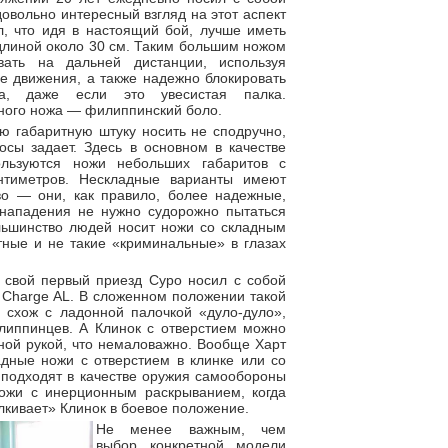
довольно интересный взгляд на этот аспект
, что идя в настоящий бой, лучше иметь
длиной около 30 см. Таким большим ножом
ать на дальней дистанции, используя
 движения, а также надежно блокировать
а, даже если это увесистая палка.
ного ножа — филиппинский боло.
ую габаритную штуку носить не сподручно,
сы задает. Здесь в основном в качестве
льзуются ножи небольших габаритов с
нтиметров. Нескладные варианты имеют
о — они, как правило, более надежные,
 нападения не нужно судорожно пытаться
льшинство людей носит ножи со складным
тные и не такие «криминальные» в глазах
в свой первый приезд Суро носил с собой
 Charge AL. В сложенном положении такой
 схож с ладонной палочкой «дуло-дуло»,
иппинцев. А Клинок с отверстием можно
ной рукой, что немаловажно. Вообще Харт
дные ножи с отверстием в клинке или со
подходят в качестве оружия самообороны
ножи с инерционным раскрыванием, когда
лкивает» Клинок в боевое положение.
Не менее важным, чем
выбор конкретной модели