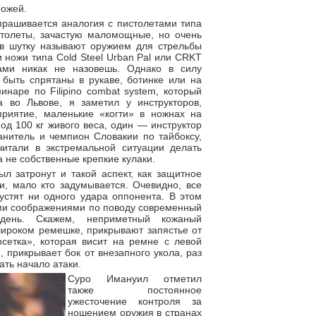
ножей.
прашивается аналогия с пистолетами типа
столеты, зачастую маломощные, но очень
 в шутку называют оружием для стрельбы
и ножи типа Cold Steel Urban Pal или CRKT
ами никак не назовешь. Однако в силу
 быть спрятаны в рукаве, ботинке или на
минаре по Filipino combat system, который
 во Львове, я заметил у инструкторов,
риятие, маленькие «когти» в ножнах на
д 100 кг живого веса, один — инструктор
анитель и чемпион Словакии по тайбоксу,
итали в экстремальной ситуации делать
а не собственные крепкие кулаки.
л затронут и такой аспект, как защитное
и, мало кто задумывается. Очевидно, все
устят ни одного удара оппонента. В этом
ми соображениями по поводу современный
день. Скажем, неприметный кожаный
широком ремешке, прикрывают запястье от
сетка», которая висит на ремне с левой
, прикрывает бок от внезапного укола, раз
ать начало атаки.
Суро Имануил отметил
также постоянное
ужесточение контроля за
ношением оружия в странах