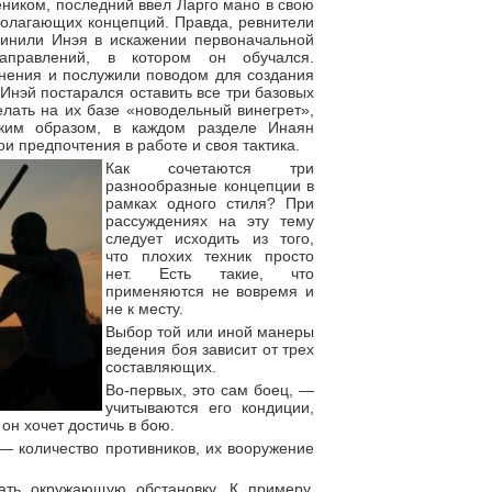
ником, последний ввел Ларго мано в свою
полагающих концепций. Правда, ревнители
винили Инэя в искажении первоначальной
аправлений, в котором он обучался.
нения и послужили поводом для создания
Инэй постарался оставить все три базовых
лать на их базе «новодельный винегрет»,
аким образом, в каждом разделе Инаян
ои предпочтения в работе и своя тактика.
Как сочетаются три
разнообразные концепции в
рамках одного стиля? При
рассуждениях на эту тему
следует исходить из того,
что плохих техник просто
нет. Есть такие, что
применяются не вовремя и
не к месту.
Выбор той или иной манеры
ведения боя зависит от трех
составляющих.
Во-первых, это сам боец, —
учитываются его кондиции,
он хочет достичь в бою.
— количество противников, их вооружение
вать окружающую обстановку. К примеру,