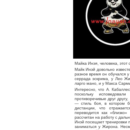
Майка Инэя, человека, этот 
Майк Инэй довольно известе
разное время он обучался у
серрада эскрима, у Лео Жи
ларго мано, и у Макса Сарм
Интересно, что А. Кабаллес
поскольку исповедовал
противоречивые друг другу,
— стиль боя, в котором б
дистанции, что отражает
переводится как «близко»
рассчитан на работу с дальн
Инэй посещает тренировки п
заниматься у Жирона. Несм