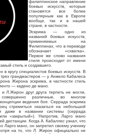
филиппинское направление
боевых искусств, которые
становятся все более
популярным как в Европе
вообще, так и в нашей
стране, в частности.
Эскрима — одно из
названий боевых искусств,
применяемых на
Филиппинах, что в переводе
обозначает «схватка».
Первое же слово названия
стиля происходит от имени
самый стиль и создавшего.
н в кругу специалистов боевых искусств. В
 трех грандмастеров — у Анжело Кабалеса
рона Жирона эскрима, в частности стиль
иенто — кадено де мано.
 и Л.Жирон друг друга терпеть не могли,
и совершенно различные, во многом
 концепции ведения боя. Серрада эскрима
оец стремиться оказаться на небольшой
ся даже в названии системы (серрада
 или «закрытый»). Напротив, Ларго мано
ей дистанции. Когда А. Кабаллес узнал, что
о Ларго мано, он запретил своему ученику
отря на то, что Л. Жирон официально не