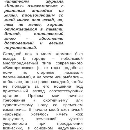
читателям журнала
«Клинок» ознакомиться с
реальным эпизодом из
жизни, произошедшим со
мной много лет назад, но,
тем не менее, хорошо
отложившемся в памяти.
Эпизод, описываемый
мною – абсолютно
достоверный и весьма
поучительный.
Складной нож в моем кармане был
всегда. В городе – небольшой
многопредметный типа современного
«Викторинокса» (в те годы подобные
ножи по старинке называли
перочинными), а на охоте или рыбалке –
побольше, но все равно складной, чтобы
не попадать за его ношение под
пристальный взгляд соответствующих
органов. Причем мои личные
требования к охотничьему или
туристическому ножу со временем
изменялись. В начале моей охотничьей
«карьеры» хотелось иметь нож
покрупнее, вселявший чувство
уверенности при преодолении
всяческих, в основном надуманных,