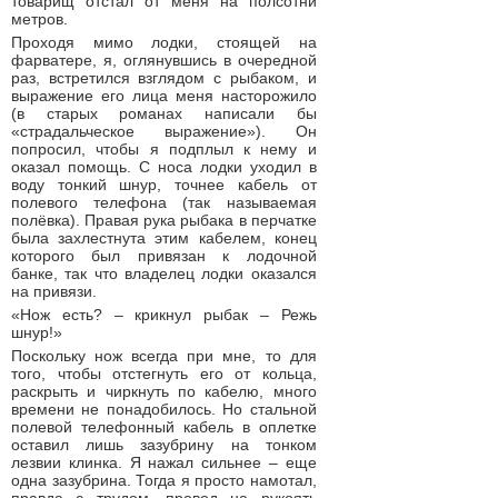
товарищ отстал от меня на полсотни
метров.
Проходя мимо лодки, стоящей на
фарватере, я, оглянувшись в очередной
раз, встретился взглядом с рыбаком, и
выражение его лица меня насторожило
(в старых романах написали бы
«страдальческое выражение»). Он
попросил, чтобы я подплыл к нему и
оказал помощь. С носа лодки уходил в
воду тонкий шнур, точнее кабель от
полевого телефона (так называемая
полёвка). Правая рука рыбака в перчатке
была захлестнута этим кабелем, конец
которого был привязан к лодочной
банке, так что владелец лодки оказался
на привязи.
«Нож есть? – крикнул рыбак – Режь
шнур!»
Поскольку нож всегда при мне, то для
того, чтобы отстегнуть его от кольца,
раскрыть и чиркнуть по кабелю, много
времени не понадобилось. Но стальной
полевой телефонный кабель в оплетке
оставил лишь зазубрину на тонком
лезвии клинка. Я нажал сильнее – еще
одна зазубрина. Тогда я просто намотал,