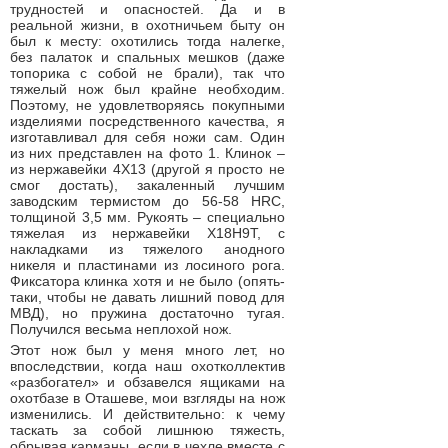
трудностей и опасностей. Да и в
реальной жизни, в охотничьем быту он
был к месту: охотились тогда налегке,
без палаток и спальных мешков (даже
топорика с собой не брали), так что
тяжелый нож был крайне необходим.
Поэтому, не удовлетворяясь покупными
изделиями посредственного качества, я
изготавливал для себя ножи сам. Один
из них представлен на фото 1. Клинок –
из нержавейки 4Х13 (другой я просто не
смог достать), закаленный лучшим
заводским термистом до 56-58 HRC,
толщиной 3,5 мм. Рукоять – специально
тяжелая из нержавейки Х18Н9Т, с
накладками из тяжелого анодного
никеля и пластинами из лосиного рога.
Фиксатора клинка хотя и не было (опять-
таки, чтобы не давать лишний повод для
МВД), но пружина достаточно тугая.
Получился весьма неплохой нож.
Этот нож был у меня много лет, но
впоследствии, когда наш охотколлектив
«разбогател» и обзавелся ящиками на
охотбазе в Оташеве, мои взгляды на нож
изменились. И действительно: к чему
таскать за собой лишнюю тяжесть,
обрывая карманы, если в чехле вместе с