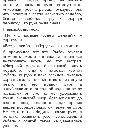
правда с трудом, провод на рукоять
ножа и насколько смог натянул этот
«якорный трос» а рыбак, пользуясь тем,
что натяжение петли несколько ослабло,
быстро освободил руку и сдернул
перчатку. Его рука была синяя.
Я высвободил нож.
«Ну что дальше будем делать?» –
спросил я.
«Все, спасибо, разберусь» – ответил тот.
А произошло вот что. Рыбак захотел
поменять место стоянки и принялся
вытаскивать якорь, но тот застрял.
«Якорный трос» же был тонкий, тянуть
неудобно. Тогда он намотал кое-как
кабель на руку и пока возился, пытаясь
сорвать якорь, течение и ветер затянули
петлю на его правой руке, а
задубевшими от холодной воды на ветру
пальцами он уже не мог удерживать
тонкий скользкий шнур. Дотянуться же до
своего ножа, лежащего среди прочих
вещей посреди лодки, он также не смог.
Не смог и освободить правую руку, а
попытка развязать узел, связывающий
кабель с лодкой, также не увенчалась
успехом.