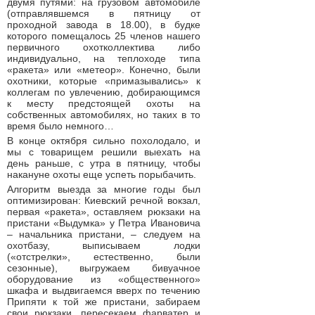
двумя путями: на грузовом автомобиле
(отправлявшемся в пятницу от
проходной завода в 18.00), в будке
которого помещалось 25 членов нашего
первичного охотколлектива либо
индивидуально, на теплоходе типа
«ракета» или «метеор». Конечно, были
охотники, которые «примазывались» к
коллегам по увлечению, добирающимся
к месту предстоящей охоты на
собственных автомобилях, но таких в то
время было немного…
В конце октября сильно похолодало, и
мы с товарищем решили выехать на
день раньше, с утра в пятницу, чтобы
накануне охоты еще успеть порыбачить.
Алгоритм выезда за многие годы был
оптимизирован: Киевский речной вокзал,
первая «ракета», оставляем рюкзаки на
пристани «Выдумка» у Петра Ивановича
– начальника пристани, – следуем на
охотбазу, выписываем лодки
(«отстрелки», естественно, были
сезонные), выгружаем бивуачное
оборудование из «общественного»
шкафа и выдвигаемся вверх по течению
Припяти к той же пристани, забираем
свои рюкзаки, пересекаем фарватер и