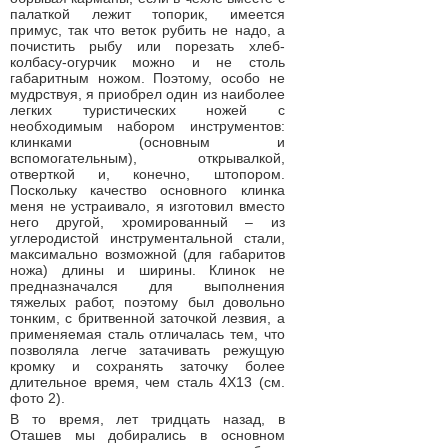
палаткой лежит топорик, имеется
примус, так что веток рубить не надо, а
почистить рыбу или порезать хлеб-
колбасу-огурчик можно и не столь
габаритным ножом. Поэтому, особо не
мудрствуя, я приобрел один из наиболее
легких туристических ножей с
необходимым набором инструментов:
клинками (основным и
вспомогательным), открывалкой,
отверткой и, конечно, штопором.
Поскольку качество основного клинка
меня не устраивало, я изготовил вместо
него другой, хромированный – из
углеродистой инструментальной стали,
максимально возможной (для габаритов
ножа) длины и ширины. Клинок не
предназначался для выполнения
тяжелых работ, поэтому был довольно
тонким, с бритвенной заточкой лезвия, а
применяемая сталь отличалась тем, что
позволяла легче затачивать режущую
кромку и сохранять заточку более
длительное время, чем сталь 4Х13 (см.
фото 2).
В то время, лет тридцать назад, в
Оташев мы добирались в основном