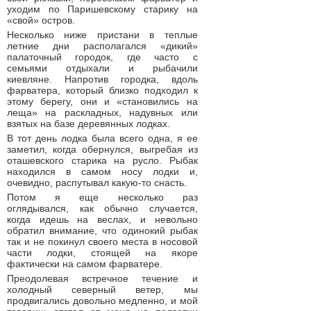
уходим по Паришевскому старику на
«свой» остров.
Несколько ниже пристани в теплые
летние дни располагался «дикий»
палаточный городок, где часто с
семьями отдыхали и рыбачили
киевляне. Напротив городка, вдоль
фарватера, который близко подходил к
этому берегу, они и «становились на
леща» на раскладных, надувных или
взятых на базе деревянных лодках.
В тот день лодка была всего одна, я ее
заметил, когда обернулся, выгребая из
оташевского старика на русло. Рыбак
находился в самом носу лодки и,
очевидно, распутывал какую-то снасть.
Потом я еще несколько раз
оглядывался, как обычно случается,
когда идешь на веслах, и невольно
обратил внимание, что одинокий рыбак
так и не покинул своего места в носовой
части лодки, стоящей на якоре
фактически на самом фарватере.
Преодолевая встречное течение и
холодный северный ветер, мы
продвигались довольно медленно, и мой