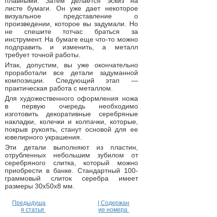
плавными. Затем делается эскиз на
листе бумаги. Он уже дает некоторое
визуальное представление о
произведении, которое вы задумали. Но
не спешите тотчас браться за
инструмент. На бумаге еще что-то можно
подправить и изменить, а металл
требует точной работы.
Итак, допустим, вы уже окончательно
проработали все детали задуманной
композиции. Следующий этап —
практическая работа с металлом.
Для художественного оформления ножа
в первую очередь необходимо
изготовить декоративные серебряные
накладки, колечки и колпачки, которые,
покрыв рукоять, станут основой для ее
ювелирного украшения.
Эти детали выполняют из пластин,
отрубленных небольшим зубилом от
серебряного слитка, который можно
приобрести в банке. Стандартный 100-
граммовый слиток серебра имеет
размеры 30х50х8 мм.
Предыдуща
| Содержан
я статья
ие номера