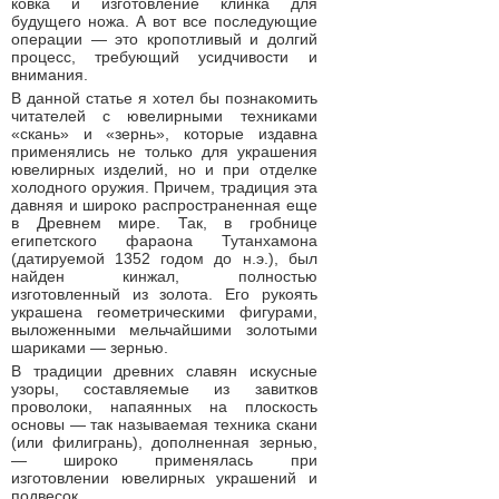
ковка и изготовление клинка для
будущего ножа. А вот все последующие
операции — это кропотливый и долгий
процесс, требующий усидчивости и
внимания.
В данной статье я хотел бы познакомить
читателей с ювелирными техниками
«скань» и «зернь», которые издавна
применялись не только для украшения
ювелирных изделий, но и при отделке
холодного оружия. Причем, традиция эта
давняя и широко распространенная еще
в Древнем мире. Так, в гробнице
египетского фараона Тутанхамона
(датируемой 1352 годом до н.э.), был
найден кинжал, полностью
изготовленный из золота. Его рукоять
украшена геометрическими фигурами,
выложенными мельчайшими золотыми
шариками — зернью.
В традиции древних славян искусные
узоры, составляемые из завитков
проволоки, напаянных на плоскость
основы — так называемая техника скани
(или филигрань), дополненная зернью,
— широко применялась при
изготовлении ювелирных украшений и
подвесок.