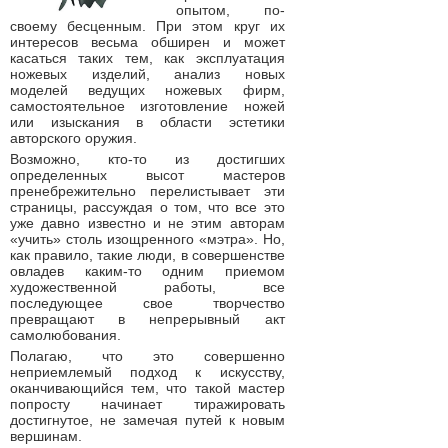
опытом, по-
своему бесценным. При этом круг их
интересов весьма обширен и может
касаться таких тем, как эксплуатация
ножевых изделий, анализ новых
моделей ведущих ножевых фирм,
самостоятельное изготовление ножей
или изыскания в области эстетики
авторского оружия.
Возможно, кто-то из достигших
определенных высот мастеров
пренебрежительно перелистывает эти
страницы, рассуждая о том, что все это
уже давно известно и не этим авторам
«учить» столь изощренного «мэтра». Но,
как правило, такие люди, в совершенстве
овладев каким-то одним приемом
художественной работы, все
последующее свое творчество
превращают в непрерывный акт
самолюбования.
Полагаю, что это совершенно
неприемлемый подход к искусству,
оканчивающийся тем, что такой мастер
попросту начинает тиражировать
достигнутое, не замечая путей к новым
вершинам.