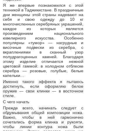
Я же впервые познакомился с этой
техникой в Таджикистане. В праздничные
дни женщины этой страны надевают на
себя и свою одежду до 10 кг
многочисленных серебряных украшений,
каждое из которых является
произведением национального
ювелирного искусства. Особенно
популярны «тумор» — нагрудные и
височные подвески из серебра, с
вкраплениями в сканный узор
полудрагоценных камней. Благодаря
этому изделие отличается нежной
цветовой гаммой: в холодном отблеске
серебра — розовые, голубые, белые
капельки…
Именно такого эффекта я пытаюсь
достигнуть, если оформляю белое
оружие — свои клинки — в восточном
стиле.
С чего начать
Прежде всего, начинать следует с
обдумывания общей композиции ножа.
Важно, чтобы в ней гармонично
сочетались форма клинка и рукояти,
чтобы линии контура ножа были