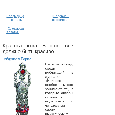
Предыдуща
| Содержан
я статья
ие номера
| Следующа
я статья
Красота ножа. В ноже всё
должно быть красиво
Абдулаев Борис
На мой взгляд,
среди
публикаций в
журнале
«Клинок»
особое место
занимают те, в
которых авторы
стремятся
поделиться с
читателями
своим
практическим