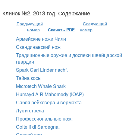
Клинок №2, 2013 год. Содержание
Предыдущий
Следующий
номер
Скачать PDF
номер
Армейские ножи Чили
Скандинавский нож
Традиционные оружие и доспехи швейцарской
гвардии
Spark Carl Linder nachf.
Тайна косы
Microtech Whale Shark
Humayd A R Mahomedy (ЮАР)
Сабля рейхсвера и вермахта
Лук и стрела
Профессиональные нож:
Coltelli di Sardegna.
Сделай сам