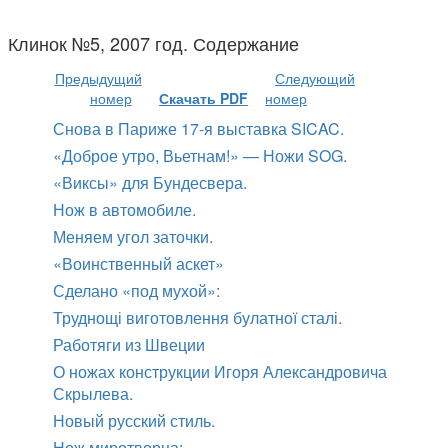
Клинок №5, 2007 год. Содержание
Предыдущий
Следующий
номер
Скачать PDF
номер
Снова в Париже 17-я выставка SICAC.
«Доброе утро, Вьетнам!» — Ножи SOG.
«Виксы» для Бундесвера.
Нож в автомобиле.
Меняем угол заточки.
«Воинственный аскет»
Сделано «под мухой»:
Труднощі виготовлення булатної сталі.
Работяги из Швеции
О ножах конструкции Игоря Александровича
Скрылева.
Новый русский стиль.
Нож миротворца: