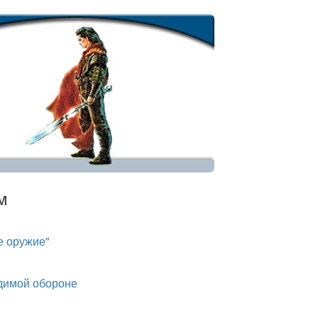
м
е оружие"
одимой обороне