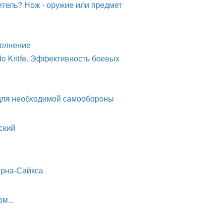
итель? Нож - оружие или предмет
полнение
 Knife. Эффективность боевых
для необходимой самообороны
ский
рна-Сайкса
м...