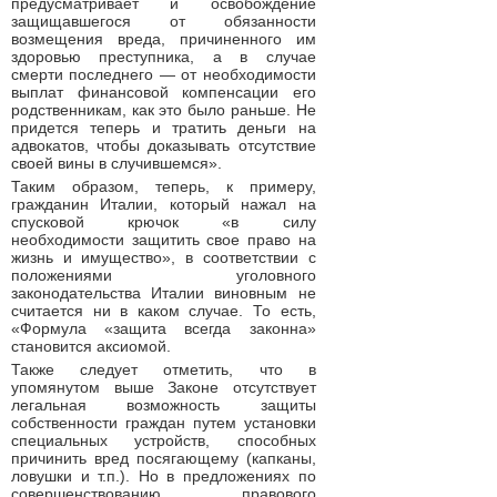
предусматривает и освобождение
защищавшегося от обязанности
возмещения вреда, причиненного им
здоровью преступника, а в случае
смерти последнего — от необходимости
выплат финансовой компенсации его
родственникам, как это было раньше. Не
придется теперь и тратить деньги на
адвокатов, чтобы доказывать отсутствие
своей вины в случившемся».
Таким образом, теперь, к примеру,
гражданин Италии, который нажал на
спусковой крючок «в силу
необходимости защитить свое право на
жизнь и имущество», в соответствии с
положениями уголовного
законодательства Италии виновным не
считается ни в каком случае. То есть,
«Формула «защита всегда законна»
становится аксиомой.
Также следует отметить, что в
упомянутом выше Законе отсутствует
легальная возможность защиты
собственности граждан путем установки
специальных устройств, способных
причинить вред посягающему (капканы,
ловушки и т.п.). Но в предложениях по
совершенствованию правового