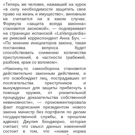
«Теперь же человек, нажавший на курок
«в силу необходимости защитить свое
право на жизнь и имущество», виновным
не считается ни в каком случае.
Формула «защита всегда законна»
становится аксиомой», — подчеркивает
на страницах испанской «LaVanguardia»
ее римский корреспондент Анна Буч, —
«По мнению инициаторов закона, такая
постановка вопроса будет
способствовать снижению количества
преступлений, в частности грабежей,
разбоев, краж со взломом».
«Наконец-то самооборона становится
действительно законным действием, и
это освобождает лиц, пострадавших от
посягательства преступников и
вынужденных для защиты прибегнуть к
помощи оружия, от унизительной
процедуры доказательства собственной
невиновности», — прокомментировала
факт подписания президентом нового
закона министр без портфеля по делам
государственной службы, в прошлом
адвокат, Джулия Бонджорно, которая
считает, что смысл данных изменений
состоит в том, что «новая норма