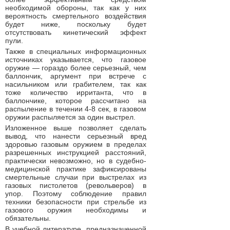
необходимой обороны, так как у них
вероятность смертельного воздействия
будет ниже, поскольку будет
отсутствовать кинетический эффект
пули.
Также в специальных информационных
источниках указывается, что газовое
оружие — гораздо более серьезный, чем
баллончик, аргумент при встрече с
насильником или грабителем, так как
тоже количество ирританта, что в
баллончике, которое рассчитано на
распыление в течении 4-8 сек, в газовом
оружии распыляется за один выстрел.
Изложенное выше позволяет сделать
вывод, что нанести серьезный вред
здоровью газовым оружием в пределах
разрешенных инструкцией расстояний,
практически невозможно, но в судебно-
медицинской практике зафиксированы
смертельные случаи при выстрелах из
газовых пистолетов (револьверов) в
упор. Поэтому соблюдение правил
техники безопасности при стрельбе из
газового оружия необходимы и
обязательны.
В учебной литературе, предназначенной