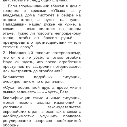
действовать в следующих случаях:
1. Если злоумышленник вбежал в дом с
топором и криками «Убью», а у
владельца дома пистолет в сейфе на
втором этаже, а ружье на кухне.
Нападавший нашел ружье на кухне, а
хозяин — взял пистолет на втором
этаже. Нужно ли говорить непрошеному
гостю, чтобы он бросил ружьё —
предупредить о противодействии — или
стрелять сразу?
2. Нападавший говорит потерпевшему,
что он его не убьёт, а только ограбит.
Надо ли ждать, что после ограбления
преступник не застрелит потерпевшего,
или выстрелить до ограбления?
Количество подобных ситуаций,
очевидно, ничем не ограничено.
«Суха теория, мой друг, а древо жизни
пышно зеленеет» — «Фауст», Гёте.
Квалификации таких и иных ситуаций,
может помочь анализ изменений в
уголовном законодательстве
европейских стран, внесенных в связи с
необходимостью улучшить правовое
регулирование вопросов необходимой
обороны.