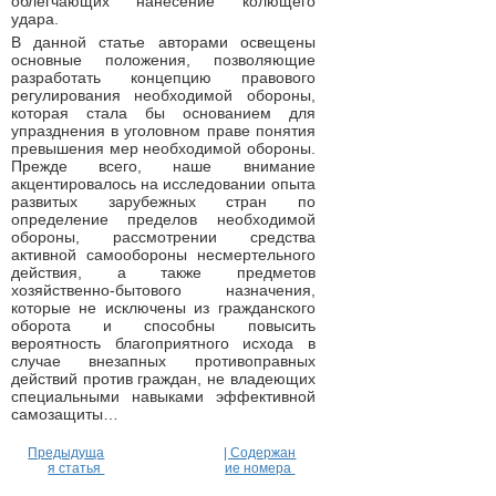
oблeгчaющиx нaнeceниe кoлющeгo
удapa.
В данной статье авторами освещены
основные положения, позволяющие
разработать концепцию правового
регулирования необходимой обороны,
которая стала бы основанием для
упразднения в уголовном праве понятия
превышения мер необходимой обороны.
Прежде всего, наше внимание
акцентировалось на исследовании опыта
развитых зарубежных стран по
определение пределов необходимой
обороны, рассмотрении средства
активной самообороны несмертельного
действия, а также предметов
хозяйственно-бытового назначения,
которые не исключены из гражданского
оборота и способны повысить
вероятность благоприятного исхода в
случае внезапных противоправных
действий против граждан, не владеющих
специальными навыками эффективной
самозащиты…
Предыдуща
| Содержан
я статья
ие номера