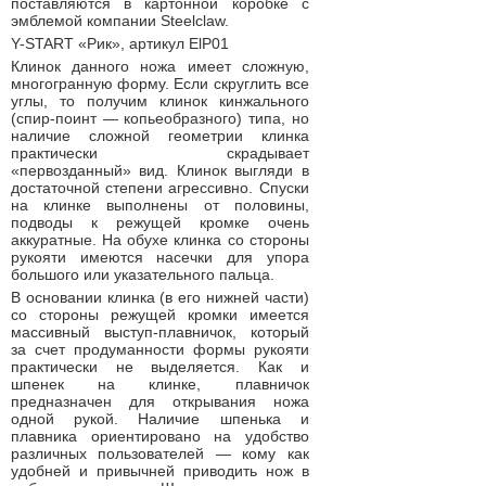
поставляются в картонной коробке с
эмблемой компании Steelclaw.
Y-START «Рик», артикул ElP01
Клинок данного ножа имеет сложную,
многогранную форму. Если скруглить все
углы, то получим клинок кинжального
(спир-поинт — копьеобразного) типа, но
наличие сложной геометрии клинка
практически скрадывает
«первозданный» вид. Клинок выгляди в
достаточной степени агрессивно. Спуски
на клинке выполнены от половины,
подводы к режущей кромке очень
аккуратные. На обухе клинка со стороны
рукояти имеются насечки для упора
большого или указательного пальца.
В основании клинка (в его нижней части)
со стороны режущей кромки имеется
массивный выступ-плавничок, который
за счет продуманности формы рукояти
практически не выделяется. Как и
шпенек на клинке, плавничок
предназначен для открывания ножа
одной рукой. Наличие шпенька и
плавника ориентировано на удобство
различных пользователей — кому как
удобней и привычней приводить нож в