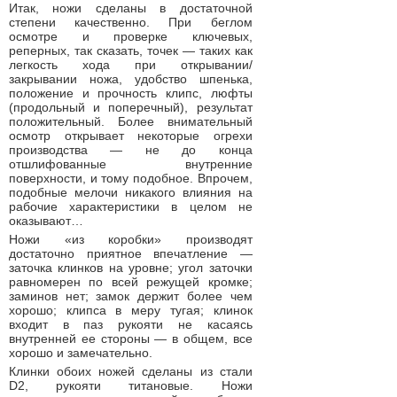
Итак, ножи сделаны в достаточной
степени качественно. При беглом
осмотре и проверке ключевых,
реперных, так сказать, точек — таких как
легкость хода при открывании/
закрывании ножа, удобство шпенька,
положение и прочность клипс, люфты
(продольный и поперечный), результат
положительный. Более внимательный
осмотр открывает некоторые огрехи
производства — не до конца
отшлифованные внутренние
поверхности, и тому подобное. Впрочем,
подобные мелочи никакого влияния на
рабочие характеристики в целом не
оказывают…
Ножи «из коробки» производят
достаточно приятное впечатление —
заточка клинков на уровне; угол заточки
равномерен по всей режущей кромке;
заминов нет; замок держит более чем
хорошо; клипса в меру тугая; клинок
входит в паз рукояти не касаясь
внутренней ее стороны — в общем, все
хорошо и замечательно.
Клинки обоих ножей сделаны из стали
D2, рукояти титановые. Ножи