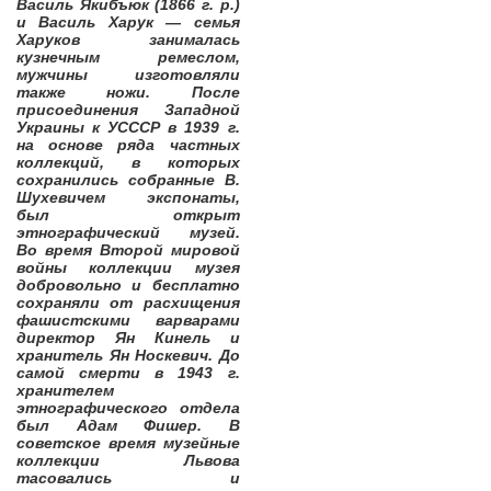
Василь Якибъюк (1866 г. р.)
и Василь Харук — семья
Харуков занималась
кузнечным ремеслом,
мужчины изготовляли
также ножи. После
присоединения Западной
Украины к УСССР в 1939 г.
на основе ряда частных
коллекций, в которых
сохранились собранные В.
Шухевичем экспонаты,
был открыт
этнографический музей.
Во время Второй мировой
войны коллекции музея
добровольно и бесплатно
сохраняли от расхищения
фашистскими варварами
директор Ян Кинель и
хранитель Ян Носкевич. До
самой смерти в 1943 г.
хранителем
этнографического отдела
был Адам Фишер. В
советское время музейные
коллекции Львова
тасовались и