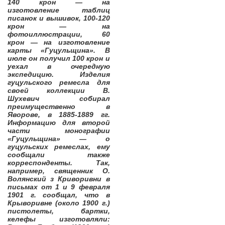
140 крон — на
изготовление таблиц
писанок и вышивок, 100-120
крон — на
фотоиллюстрации, 60
крон — на изготовление
карты «Гуцульщина». В
июле он получил 100 крон и
уехал в очередную
экспедицию. Изделия
гуцульского ремесла для
своей коллекции В.
Шухевич собирал
преимущественно в
Яворове, в 1885-1889 гг.
Информацию для второй
части монографии
«Гуцульщина» — о
гуцульских ремеслах, ему
сообщали также
корреспонденты. Так,
например, священник О.
Волянский з Криворивни в
письмах от 1 и 9 февраля
1901 г. сообщал, что в
Крыворивне (около 1900 г.)
пистолеты, бартки,
келефы изготовляли: