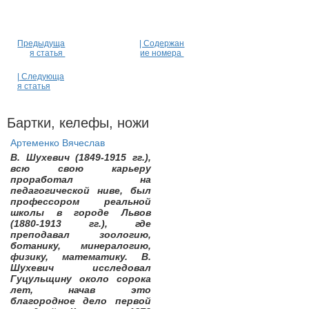
Предыдуща
| Содержан
я статья
ие номера
| Следующа
я статья
Бартки, келефы, ножи
Артеменко Вячеслав
В. Шухевич (1849-1915 гг.),
всю свою карьеру
проработал на
педагогической ниве, был
профессором реальной
школы в городе Львов
(1880-1913 гг.), где
преподавал зоологию,
ботанику, минералогию,
физику, математику. В.
Шухевич исследовал
Гуцульщину около сорока
лет, начав это
благородное дело первой