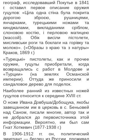
географ, исследовавший Покутье в 1841
г. оставил первое описание оружия
гуцулов: «Ціла одна стіна була покрита
дорогою зброєю, рушницями,
янчарками, турецькими ножами та
кинджалами, викладаними сріблом,
слоновою костію, і перловою матицею
(массой). Обік висіли пістолети,
мисливськи роги та боклаги на горівку та
молоко». («Образы з краю та з натуры»
Краков, 1869 г.)
«Турецькі» пистолеты, как и прочее
оружие, гуцулы приобретали, когда
возвращались с работ в Молдове и
«Турции» (на землях Османской
империи). Оттуда же приносили и
сандаловое дерево для поделок.
Наиболее ранний из известных ножей
гуцулов относится к середине XVIII ст.
О ноже Ивана Довбуша/Добощука, якобы
завещанном им в церковь в с. Беньовей
над Саном, писали многие, автор так и
не добрался до первоисточника этой
информации. Вероятно, им был сам
Гнат Хоткевич (1877-1938 г.)
В 1906-1912 гг. он, политический
эмигрант — беглец из России, проживал