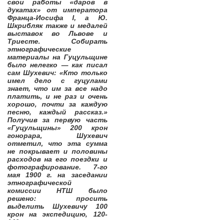
свои работы «даров в
дукатах» от императора
Франца-Иосифа I, а Ю.
Шкрибляк также и медалей
выставок во Львове и
Триесте. Собирать
этнографические
материалы на Гуцульщине
было нелегко — как писал
сам Шухевич: «Кто только
имел дело с гуцулами
знает, что им за все надо
платить, и не раз и очень
хорошо, почти за каждую
песню, каждый рассказ.»
Получив за первую часть
«Гуцульщины» 200 крон
гонорара, Шухевич
отметил, что эта сумма
не покрывает и половины
расходов на его поездки и
фотографирование. 7-го
мая 1900 г. на заседании
этнографической
комиссии НТШ было
решено: просить
выделить Шухевичу 100
крон на экспедицию, 120-