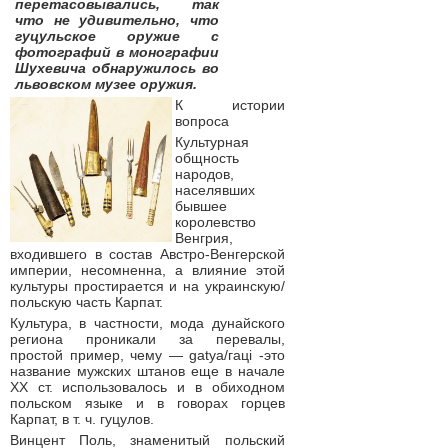
перетасовывались, так
что не удивительно, что
гуцульское оружие с
фотографий в монографии
Шухевича обнаружилось во
львовском музее оружия.
К истории
вопроса
Культурная
общность
народов,
населявших
бывшее
королевство
Венгрия,
входившего в состав Австро-Венгерской
империи, несомненна, а влияние этой
культуры простирается и на украинскую/
польскую часть Карпат.
Культура, в частности, мода дунайского
региона проникали за перевалы,
простой пример, чему — gatya/гаці -это
название мужских штанов еще в начале
XX ст. использовалось и в обиходном
польском языке и в говорах горцев
Карпат, в т. ч. гуцулов.
Винцент Поль, знаменитый польский