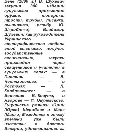
Вене (1890 г.) В. Шухевич
закупил 300 изделий
гуцульских промыслов:
оружие, топорики,
трости, трубки, писанки,
вышиванки, резьбу Ю.
Шкрибляка). Владимир
Шухевич, как руководитель
Украинского
этнографического отдела
этой выставки, получил
государственные
ассигнования, закупки
производил через
священников и учителей в
гуцульских селах: — в
Пистини — В.
Черняховского; — в
Ростоках — Л.
Ковблянского; — в
Березове — В. Когута; — в
Яворове — И. Окуневского.
Гуцульские резчики Юрий
(Юрко) Шкрибляк и Марк
(Марко) Мегеденюк к этому
времени уже были
известны в Австро-
Венгрии, удостаивались за