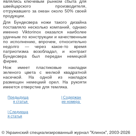
являлись ключевым рынком сбыта для
швейцарского производителя,
отгружавшего за океан около 50% своей
продукции.
Для Бундесвера ножи такого дизайна
поставляло несколько компаний, однако
именно Viktorinox оказался наиболее
удачным по конструкции и качественным
по исполнению, впрочем, относительно
недолго — через какое-то время
патриотизма возобладал, и контракт
Бундесвера был передан немецкой
фирме.
Нож имеет пластиковые накладки
зеленого цвета с мелкой квадратной
насечкой. На одной из накладок
размещен немецкий орел. На рукояти
имеется отверстие для темляка.
Предыдуща
| Содержан
я статья
ие номера
| Следующа
я статья
© Украинский специализированный журнал "Клинок", 2003-2026