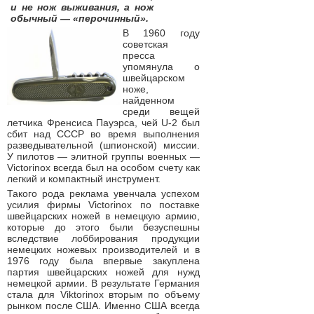
и не нож выживания, а нож
обычный — «перочинный».
В 1960 году
советская
пресса
упомянула о
швейцарском
ноже,
найденном
среди вещей
летчика Френсиса Пауэрса, чей U-2 был
сбит над СССР во время выполнения
разведывательной (шпионской) миссии.
У пилотов — элитной группы военных —
Victorinox всегда был на особом счету как
легкий и компактный инструмент.
Такого рода реклама увенчала успехом
усилия фирмы Victorinox по поставке
швейцарских ножей в немецкую армию,
которые до этого были безуспешны
вследствие лоббирования продукции
немецких ножевых производителей и в
1976 году была впервые закуплена
партия швейцарских ножей для нужд
немецкой армии. В результате Германия
стала для Viktorinox вторым по объему
рынком после США. Именно США всегда