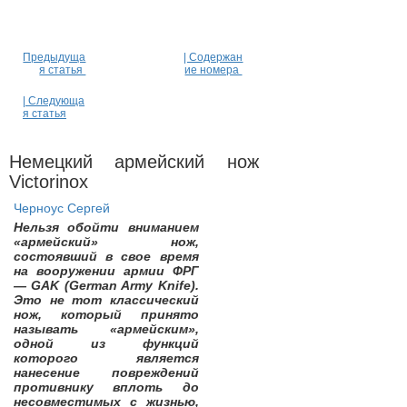
Предыдуща
| Содержан
я статья
ие номера
| Следующа
я статья
Немецкий армейский нож
Victorinox
Черноус Сергей
Нельзя обойти вниманием
«армейский» нож,
состоявший в свое время
на вооружении армии ФРГ
— GAK (German Army Knife).
Это не тот классический
нож, который принято
называть «армейским»,
одной из функций
которого является
нанесение повреждений
противнику вплоть до
несовместимых с жизнью,