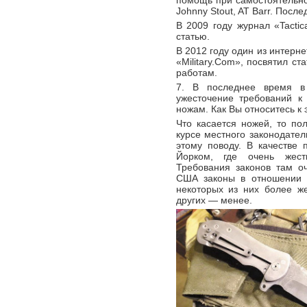
помощь при самостоятельной
Johnny Stout, AT Barr. После
В 2009 году журнал «Tactic
статью.
В 2012 году один из интерне
«Military.Com», посвятил с
работам.
7. В последнее время в
ужесточение требований к
ножам. Как Вы относитесь к 
Что касается ножей, то по
курсе местного законодател
этому поводу. В качестве
Йорком, где очень жест
Требования законов там оч
США законы в отношении н
некоторых из них более ж
других — менее.