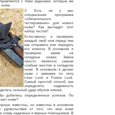
равляется с теми задачами, которые им
 ножа.
3. Есть ли у вас
специальная программа
«обязательного
тестирования» для нового
ножа? Как выгладит этот
набор тестов?
Естественно, я проверяю
каждый свой нож перед тем
как отправить или передать
его клиенту. В основном я
проверяю замки на
складных ножах. Замок
просто является самым
слабым местом в складном
ноже. В основном я делаю
ножи с замками по типу
Liner Lock и Frame Lock.
Самый простой способ, как
определить надежность
делать сильный удар обухом клинка.
Вы добились определенных успехов. По
отают ножи?
орошо известны, но известны в основном
 удовольствие от того, что мои ножи
и славу надежных и верных помощников. В