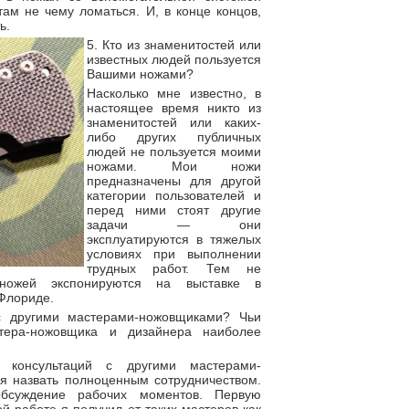
там не чему ломаться. И, в конце концов,
ь.
5. Кто из знаменитостей или
известных людей пользуется
Вашими ножами?
Насколько мне известно, в
настоящее время никто из
знаменитостей или каких-
либо других публичных
людей не пользуется моими
ножами. Мои ножи
предназначены для другой
категории пользователей и
перед ними стоят другие
задачи — они
эксплуатируются в тяжелых
условиях при выполнении
трудных работ. Тем не
ножей экспонируются на выставке в
Флориде.
с другими мастерами-ножовщиками? Чьи
тера-ножовщика и дизайнера наиболее
консультаций с другими мастерами-
я назвать полноценным сотрудничеством.
бсуждение рабочих моментов. Первую