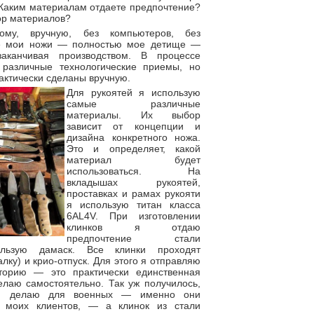
 Каким материалам отдаете предпочтение?
ор материалов?
у, вручную, без компьютеров, без
се мои ножи — полностью мое детище —
аканчивая производством. В процессе
 различные технологические приемы, но
актически сделаны вручную.
Для рукоятей я использую
самые различные
материалы. Их выбор
зависит от концепции и
дизайна конкретного ножа.
Это и определяет, какой
материал будет
использоваться. На
вкладышах рукоятей,
проставках и рамах рукояти
я использую титан класса
6AL4V. При изготовлении
клинков я отдаю
предпочтение стали
льзую дамаск. Все клинки проходят
лку) и крио-отпуск. Для этого я отправляю
торию — это практически единственная
елаю самостоятельно. Так уж получилось,
 я делаю для военных — именно они
 моих клиентов, — а клинок из стали