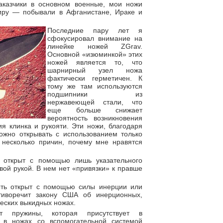
заказчики в основном военные, мои ножи
иру — побывали в Афганистане, Ираке и
Последние пару лет я
сфокусировал внимание на
линейке ножей ZGrav.
Основной «изюминкой» этих
ножей является то, что
шарнирный узел ножа
фактически герметичен. К
тому же там используются
подшипники из
нержавеющей стали, что
еще больше снижает
вероятность возникновения
я клинка и рукояти. Эти ножи, благодаря
ожно открывать с использованием только
ь несколько причин, почему мне нравятся
 открыт с помощью лишь указательного
евой рукой. В нем нет «привязки» к правше
ыть открыт с помощью силы инерции или
тиворечит закону США об инерционных,
еских выкидных ножах.
т пружины, которая присутствует в
 в ножах со вспомогательной системой