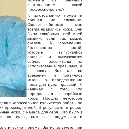
момента Вы занялись
изготовлением ножей
профессионально?
К изготовлению ножей я
пришел не случайно.
Сколько себя помню — мне
всегда нравились ножи. Они
были «любовью всей моей
жизни», если так можно
сказать. К сожалению,
большинство ножей,
которые выпускались
раньше и выпускаются
сейчас, рассчитаны на
использование правшами. А
я левша. Вот так со
временем и появилась
мысль о переделывание
ножа для нужд правшей. Я
начинал с того, что
переделывал серийные
ножи. Прошло некоторое
оделал колоссальное количество работы по
х производителей. В результате, я решил
нные ножи, с начала для себя. Это было в
жи «с нуля», сам все продумывая и
нологические приемы Вы используете при