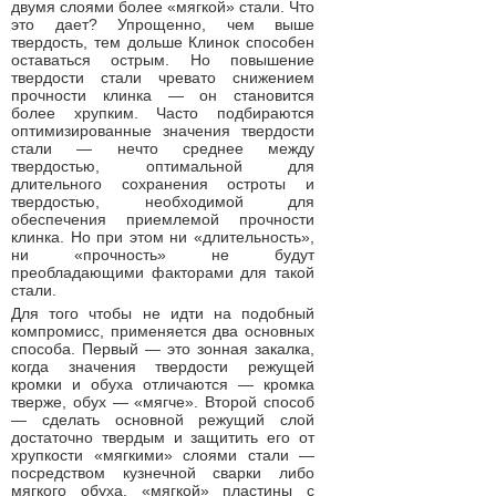
двумя слоями более «мягкой» стали. Что
это дает? Упрощенно, чем выше
твердость, тем дольше Клинок способен
оставаться острым. Но повышение
твердости стали чревато снижением
прочности клинка — он становится
более хрупким. Часто подбираются
оптимизированные значения твердости
стали — нечто среднее между
твердостью, оптимальной для
длительного сохранения остроты и
твердостью, необходимой для
обеспечения приемлемой прочности
клинка. Но при этом ни «длительность»,
ни «прочность» не будут
преобладающими факторами для такой
стали.
Для того чтобы не идти на подобный
компромисс, применяется два основных
способа. Первый — это зонная закалка,
когда значения твердости режущей
кромки и обуха отличаются — кромка
тверже, обух — «мягче». Второй способ
— сделать основной режущий слой
достаточно твердым и защитить его от
хрупкости «мягкими» слоями стали —
посредством кузнечной сварки либо
мягкого обуха, «мягкой» пластины с