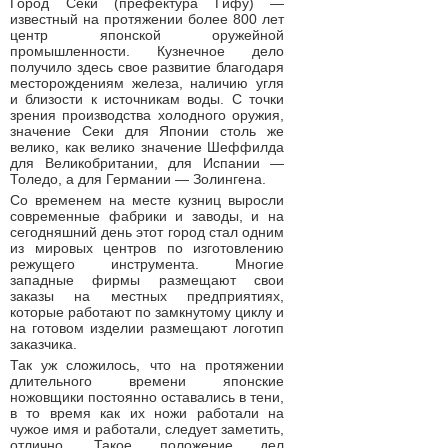
Город Секи (префектура Гифу) —
известный на протяжении более 800 лет
центр японской оружейной
промышленности. Кузнечное дело
получило здесь свое развитие благодаря
месторождениям железа, наличию угля
и близости к источникам воды. С точки
зрения производства холодного оружия,
значение Секи для Японии столь же
велико, как велико значение Шеффилда
для Великобритании, для Испании —
Толедо, а для Германии — Золингена.
Со временем на месте кузниц выросли
современные фабрики и заводы, и на
сегодняшний день этот город стал одним
из мировых центров по изготовлению
режущего инструмента. Многие
западные фирмы размещают свои
заказы на местных предприятиях,
которые работают по замкнутому циклу и
на готовом изделии размещают логотип
заказчика.
Так уж сложилось, что на протяжении
длительного времени японские
ножовщики постоянно оставались в тени,
в то время как их ножи работали на
чужое имя и работали, следует заметить,
отлично. Такое положение дел