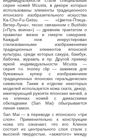
индивидуальности стали специальные
серии ножей Mcusta, в декоре которых
использованы элементы традиционного
японского изобразительного искусства
Ka-Cho-Fu-Getsu — «Цветок-Птица-
Ветер-Луна», тесно связанном с Bushido
(«Путь воина») — древним трактатом о
правилах жизни и смерти самураев.
Каждый нож инкрустирован
стилизованными изображениями
традиционных элементов японской
культуры, среди которых сакура, бамбук,
бабочка, журавль и пр. Другой пример
яркой индивидуальности Mcusta —
серия т.н. money clip — зажимов для
бумажных купюр с изображением
традиционных японских геральдических
символов. Также в отделке некоторых
моделей используется кожа ската, декор,
имитирующий рукояти японских мечей, а
на клинках ножей с дамасскими
обкладками (San Mai) обыгрывается
линия хамон.
San Mai — в переводе с японского «три
слоя». Применительно к конструкции
ножа это означает, что его Клинок
состоит из центрального слоя стали с
высокой твердостью, «зажатого» между