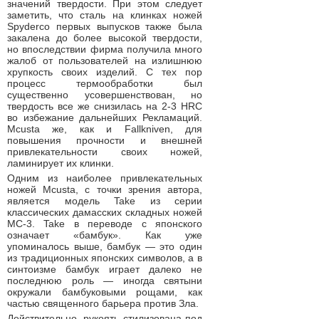
значений твердости. При этом следует
заметить, что сталь на клинках ножей
Spyderco первых выпусков также была
закалена до более высокой твердости,
но впоследствии фирма получила много
жалоб от пользователей на излишнюю
хрупкость своих изделий. С тех пор
процесс термообработки был
существенно усовершенствован, но
твердость все же снизилась на 2-3 HRC
во избежание дальнейших Рекламаций.
Mcusta же, как и Fallkniven, для
повышения прочности и внешней
привлекательности своих ножей,
ламинирует их клинки.
Одним из наиболее привлекательных
ножей Mcusta, с точки зрения автора,
является модель Take из серии
классических дамасских складных ножей
MC-3. Take в переводе с японского
означает «бамбук». Как уже
упоминалось выше, бамбук — это один
из традиционных японских символов, а в
синтоизме бамбук играет далеко не
последнюю роль — иногда святыни
окружали бамбуковыми рощами, как
частью священного барьера против Зла.
Действительно, рукоять стилизована под