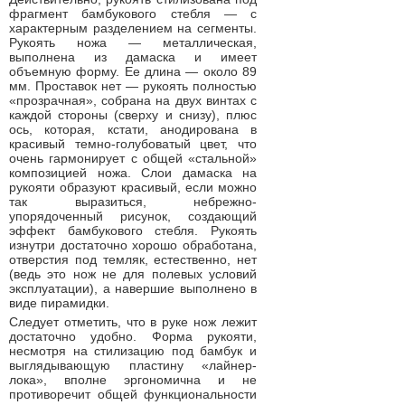
фрагмент бамбукового стебля — с
характерным разделением на сегменты.
Рукоять ножа — металлическая,
выполнена из дамаска и имеет
объемную форму. Ее длина — около 89
мм. Проставок нет — рукоять полностью
«прозрачная», собрана на двух винтах с
каждой стороны (сверху и снизу), плюс
ось, которая, кстати, анодирована в
красивый темно-голубоватый цвет, что
очень гармонирует с общей «стальной»
композицией ножа. Слои дамаска на
рукояти образуют красивый, если можно
так выразиться, небрежно-
упорядоченный рисунок, создающий
эффект бамбукового стебля. Рукоять
изнутри достаточно хорошо обработана,
отверстия под темляк, естественно, нет
(ведь это нож не для полевых условий
эксплуатации), а навершие выполнено в
виде пирамидки.
Следует отметить, что в руке нож лежит
достаточно удобно. Форма рукояти,
несмотря на стилизацию под бамбук и
выглядывающую пластину «лайнер-
лока», вполне эргономична и не
противоречит общей функциональности