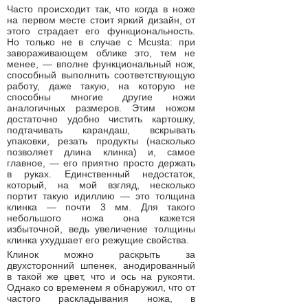
Часто происходит так, что когда в ноже
на первом месте стоит яркий дизайн, от
этого страдает его функциональность.
Но только не в случае с Mcusta: при
завораживающем облике это, тем не
менее, — вполне функциональный нож,
способный выполнить соответствующую
работу, даже такую, на которую не
способны многие другие ножи
аналогичных размеров. Этим ножом
достаточно удобно чистить картошку,
подтачивать карандаш, вскрывать
упаковки, резать продукты (насколько
позволяет длина клинка) и, самое
главное, — его приятно просто держать
в руках. Единственный недостаток,
который, на мой взгляд, несколько
портит такую идиллию — это толщина
клинка — почти 3 мм. Для такого
небольшого ножа она кажется
избыточной, ведь увеличение толщины
клинка ухудшает его режущие свойства.
Клинок можно раскрыть за
двухсторонний шпенек, анодированный
в такой же цвет, что и ось на рукояти.
Однако со временем я обнаружил, что от
частого раскладывания ножа, в