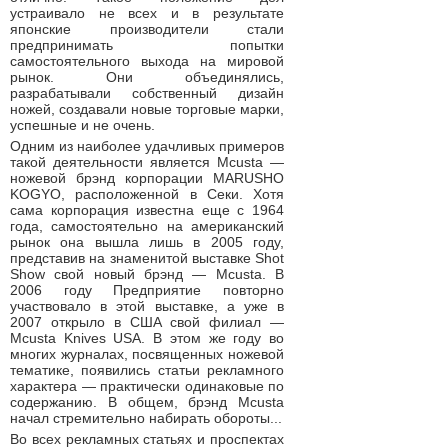
устраивало не всех и в результате
японские производители стали
предпринимать попытки
самостоятельного выхода на мировой
рынок. Они объединялись,
разрабатывали собственный дизайн
ножей, создавали новые торговые марки,
успешные и не очень.
Одним из наиболее удачливых примеров
такой деятельности является Mcusta —
ножевой брэнд корпорации MARUSHO
KOGYO, расположенной в Секи. Хотя
сама корпорация известна еще с 1964
года, самостоятельно на американский
рынок она вышла лишь в 2005 году,
представив на знаменитой выставке Shot
Show свой новый брэнд — Mcusta. В
2006 году Предприятие повторно
участвовало в этой выставке, а уже в
2007 открыло в США свой филиал —
Mcusta Knives USA. В этом же году во
многих журналах, посвященных ножевой
тематике, появились статьи рекламного
характера — практически одинаковые по
содержанию. В общем, брэнд Mcusta
начал стремительно набирать обороты...
Во всех рекламных статьях и проспектах