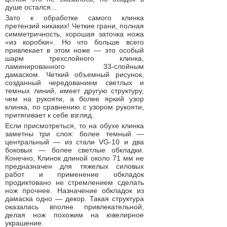
душе остался...
Зато к обработке самого клинка
претензий никаких! Четкие грани, полная
симметричность, хорошая заточка ножа
«из коробки». Но что больше всего
привлекает в этом ноже — это особый
шарм трехслойного клинка,
ламинированного 33-слойным
дамаском. Четкий объемный рисунок,
созданный чередованием светлых и
темных линий, имеет другую структуру,
чем на рукояти, а более яркий узор
клинка, по сравнению с узором рукояти,
притягивает к себе взгляд.
Если присмотреться, то на обухе клинка
заметны три слоя: более темный —
центральный — из стали VG-10 и два
боковых — более светлые обкладки.
Конечно, Клинок длиной около 71 мм не
предназначен для тяжелых силовых
работ и применение обкладок
продиктовано не стремлением сделать
нож прочнее. Назначение обкладок из
дамаска одно — декор. Такая структура
оказалась вполне привлекательной,
делая нож похожим на ювелирное
украшение.