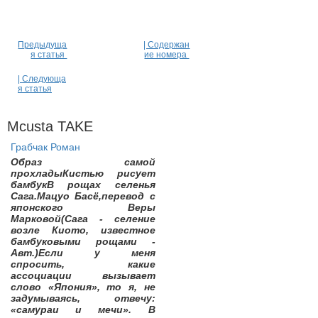
Предыдуща
| Содержан
я статья
ие номера
| Следующа
я статья
Mcusta TAKE
Грабчак Роман
Образ самой
прохладыКистью рисует
бамбукВ рощах селенья
Сага.Мацуо Басё,перевод с
японского Веры
Марковой(Сага - селение
возле Киото, известное
бамбуковыми рощами -
Авт.)Если у меня
спросить, какие
ассоциации вызывает
слово «Япония», то я, не
задумываясь, отвечу:
«самураи и мечи». В