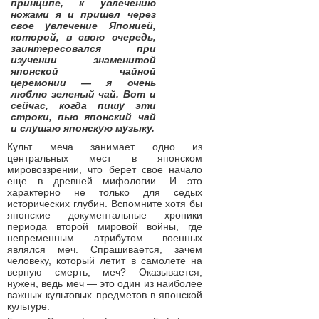
принципе, к увлечению
ножами я и пришел через
свое увлечение Японией,
которой, в свою очередь,
заинтересовался при
изучении знаменитой
японской чайной
церемонии — я очень
люблю зеленый чай. Вот и
сейчас, когда пишу эти
строки, пью японский чай
и слушаю японскую музыку.
Культ меча занимает одно из
центральных мест в японском
мировоззрении, что берет свое начало
еще в древней мифологии. И это
характерно не только для седых
исторических глубин. Вспомните хотя бы
японские документальные хроники
периода второй мировой войны, где
непременным атрибутом военных
являлся меч. Спрашивается, зачем
человеку, который летит в самолете на
верную смерть, меч? Оказывается,
нужен, ведь меч — это один из наиболее
важных культовых предметов в японской
культуре.