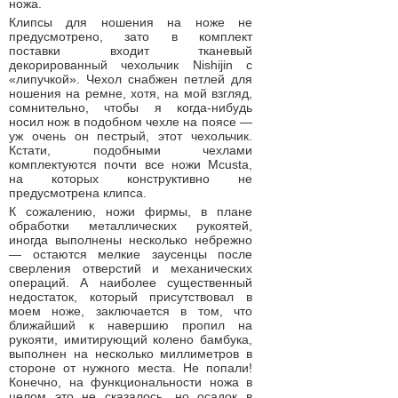
ножа.
Клипсы для ношения на ноже не
предусмотрено, зато в комплект
поставки входит тканевый
декорированный чехольчик Nishijin с
«липучкой». Чехол снабжен петлей для
ношения на ремне, хотя, на мой взгляд,
сомнительно, чтобы я когда-нибудь
носил нож в подобном чехле на поясе —
уж очень он пестрый, этот чехольчик.
Кстати, подобными чехлами
комплектуются почти все ножи Mcusta,
на которых конструктивно не
предусмотрена клипса.
К сожалению, ножи фирмы, в плане
обработки металлических рукоятей,
иногда выполнены несколько небрежно
— остаются мелкие заусенцы после
сверления отверстий и механических
операций. А наиболее существенный
недостаток, который присутствовал в
моем ноже, заключается в том, что
ближайший к навершию пропил на
рукояти, имитирующий колено бамбука,
выполнен на несколько миллиметров в
стороне от нужного места. Не попали!
Конечно, на функциональности ножа в
целом это не сказалось, но осадок в