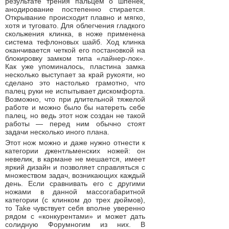
результате трения пальцем о шпенек,
анодирование постепенно стирается.
Открывание происходит плавно и мягко,
хотя и туговато. Для облегчения гладкого
скольжения клинка, в ноже применена
система тефлоновых шайб. Ход клинка
оканчивается четкой его постановкой на
блокировку замком типа «лайнер-лок».
Как уже упоминалось, пластина замка
несколько выступает за край рукояти, но
сделано это настолько грамотно, что
палец руки не испытывает дискомфорта.
Возможно, что при длительной тяжелой
работе и можно было бы натереть себе
палец, но ведь этот нож создан не такой
работы — перед ним обычно стоят
задачи несколько иного плана.
Этот нож можно и даже нужно отнести к
категории джентльменских ножей: он
невелик, в кармане не мешается, имеет
яркий дизайн и позволяет справляться с
множеством задач, возникающих каждый
день. Если сравнивать его с другими
ножами в данной массогабаритной
категории (с клинком до трех дюймов),
то Take чувствует себя вполне уверенно
рядом с «конкурентами» и может дать
солидную Форумногим из них. В