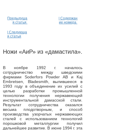
Предыдуща
| Содержан
я статья
ие номера
| Следующа
я статья
Ножи «АиР» из «дамастила».
В ноябре 1992 г. началось
сотрудничество между шведскими
фирмами Soderfors Powder AB и Kaj
Embretsen, Bladesmith, вылившееся в
1993 году в объединение их усилий с
целью разработки промышленной
технологии получения нержавеющей
инструментальной дамасской стали.
Результат сотрудничества оказался
весьма плодотворным, и способ
производства узорчатых нержавеющих
сталей с использованием технологий
порошковой металлургии получил
дальнейшее развитие. В июне 1994 г. эта