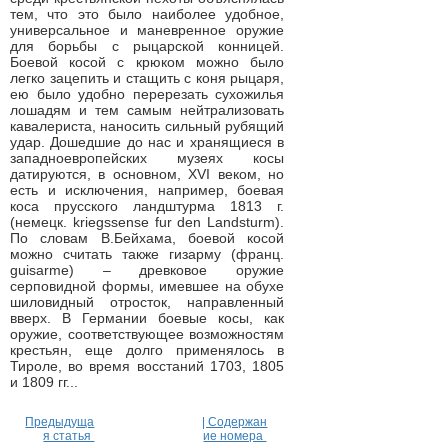
тем, что это было наиболее удобное,
универсальное и маневренное оружие
для борьбы с рыцарской конницей.
Боевой косой с крюком можно было
легко зацепить и стащить с коня рыцаря,
ею было удобно перерезать сухожилья
лошадям и тем самым нейтрализовать
кавалериста, наносить сильный рубящий
удар. Дошедшие до нас и хранящиеся в
западноевропейских музеях косы
датируются, в основном, XVI веком, но
есть и исключения, например, боевая
коса прусского ландштурма 1813 г.
(немецк. kriegssense fur den Landsturm).
По словам В.Бейхама, боевой косой
можно считать также гизарму (франц.
guisarme) – древковое оружие
серповидной формы, имевшее на обухе
шиловидный отросток, направленный
вверх. В Германии боевые косы, как
оружие, соответствующее возможностям
крестьян, еще долго применялось в
Тироле, во время восстаний 1703, 1805
и 1809 гг...
Предыдуща
| Содержан
я статья
ие номера