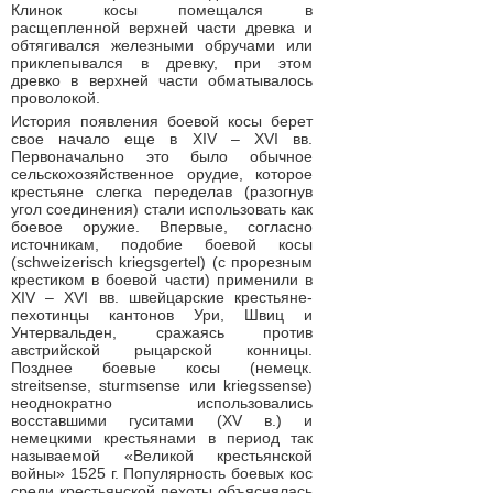
Клинок косы помещался в
расщепленной верхней части древка и
обтягивался железными обручами или
приклепывался в древку, при этом
древко в верхней части обматывалось
проволокой.
История появления боевой косы берет
свое начало еще в XIV – XVI вв.
Первоначально это было обычное
сельскохозяйственное орудие, которое
крестьяне слегка переделав (разогнув
угол соединения) стали использовать как
боевое оружие. Впервые, согласно
источникам, подобие боевой косы
(schweizerisch kriegsgertel) (с прорезным
крестиком в боевой части) применили в
XIV – XVI вв. швейцарские крестьяне-
пехотинцы кантонов Ури, Швиц и
Унтервальден, сражаясь против
австрийской рыцарской конницы.
Позднее боевые косы (немецк.
streitsense, sturmsense или kriegssense)
неоднократно использовались
восставшими гуситами (XV в.) и
немецкими крестьянами в период так
называемой «Великой крестьянской
войны» 1525 г. Популярность боевых кос
среди крестьянской пехоты объяснялась