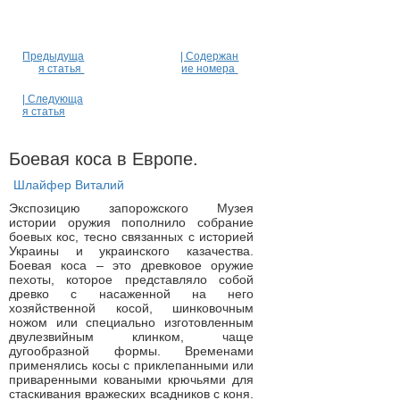
Предыдуща
| Содержан
я статья
ие номера
| Следующа
я статья
Боевая коса в Европе.
Шлайфер Виталий
Экспозицию запорожского Музея
истории оружия пополнило собрание
боевых кос, тесно связанных с историей
Украины и украинского казачества.
Боевая коса – это древковое оружие
пехоты, которое представляло собой
древко с насаженной на него
хозяйственной косой, шинковочным
ножом или специально изготовленным
двулезвийным клинком, чаще
дугообразной формы. Временами
применялись косы с приклепанными или
приваренными коваными крючьями для
стаскивания вражеских всадников с коня.