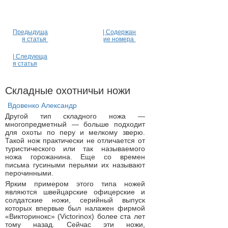
Предыдуща
| Содержан
я статья
ие номера
| Следующа
я статья
Складные охотничьи ножи
Вдовенко Александр
Другой тип складного ножа —
многопредметный — больше подходит
для охоты по перу и мелкому зверю.
Такой нож практически не отличается от
туристического или так называемого
ножа горожанина. Еще со времен
письма гусиными перьями их называют
перочинными.
Ярким примером этого типа ножей
являются швейцарские офицерские и
солдатские ножи, серийный выпуск
которых впервые был налажен фирмой
«Викторинокс» (Victorinox) более ста лет
тому назад. Сейчас эти ножи,