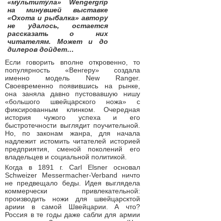
«мультитула» Wengergrip
на минувшей выставке
«Охота и рыбалка» автору
не удалось, остается
рассказать о них
читателям. Может и до
дилеров дойдет…
Если говорить вполне откровенно, то
популярность «Венгеру» создала
именно модель New Ranger.
Своевременно появившись на рынке,
она заняла давно пустовавшую нишу
«большого швейцарского ножа» с
фиксированным клинком. Очередная
история чужого успеха и его
быстротечности выглядит поучительной.
Но, по законам жанра, для начала
надлежит истомить читателей историей
предприятия, сменой поколений его
владельцев и социальной политикой.
Когда в 1891 г. Carl Elsner основал
Schweizer Messermacher-Verband ничто
не предвещало беды. Идея выглядела
коммерчески привлекательной:
производить ножи для швейцарсктой
ариии в самой Швейцарии. А что?
Россия в те годы даже сабли для армии