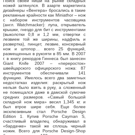
Поиск своей ниши на рынке складных
ножей затянулся. В азарте маркетинга
дизайнеры «Венгера» бросались в такие
рекламные крайности как Miniathor – нож
с набором инструментов часовщика
(англ. Watchmacker): лупа, открыватель
крышки, гнездо для бит с инструментами
(выколотки 0,8 и 1,2 мм, отвертки с
лезвием той же ширины, надфиль и
развертка), пинцет, лезвие, консервный
нож и штопор… всего 25 функций,
размещенных в рукояти в 85 мм. В 2007
г. в книгу рекордов Гиннеса был занесен
Giant Knife 2007 – «переросток»
швейцарского офицерского ножа: 87
инструментов обеспечивали 141
функцию. Имелось всего два заметных
недостатках изделия: раскрытый нож
нельзя было взять в руку, а сложенный
не помещался даже в дамской сумочке
средних размеров. «Самый большой
складной нож мира» весил 1,345 кг. и
был втрое шире себя. Еще более
эксклюзивным стал Porsche Design
Edition 1. Купив Porsche Cayman S,
счастливый владелец обнаруживал в
«бардачке» такой же сплошь черный
ножик. Всего для Porsche Design-Shop