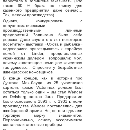
перестала в Золингене заказывать. (Что
такое 60 % брака по клинку для
казенного предприятия даже сейчас…
Так, мелочи производства).
Однако, конкурировать с
полуавтоматическими
производственными линиями
предприятий Золингена было себе
дороже. Даже спустя сто лет некоторые
посетители выставки «Охота и рыбалка»
недоверчиво приглядываясь к «прайсу»
ножей от Linder, представленных
украинским дилером, вопрошали: мол,
почему «настоящее немецкое качество»
так дешево… Спросите у безработных
швейцарских ножовщиков.
В конце концов, как в истории про
Дункана Мак-Лауда, из 25 участников
картеля, кроме Victorinox, должен был
остаться только один – им стал Wenger
из Delsberg кантон Jura. Предприятие
было основано в 1893 г., с 1901 г. ножи
производства Wenger поставлялись для
швейцарской армии. Но, не они сделали
торговую марку знаменитой.
Первоначально, основу ассортимента
составляли столовые приборы.