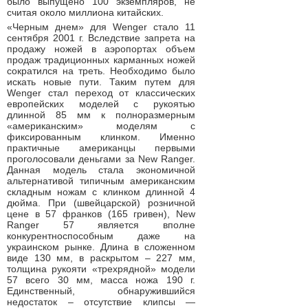
было выпущено 100 экземпляров, не
считая около миллиона китайских.
«Черным днем» для Wenger стало 11
сентября 2001 г. Вследствие запрета на
продажу ножей в аэропортах объем
продаж традиционных карманных ножей
сократился на треть. Необходимо было
искать новые пути. Таким путем для
Wenger стал переход от классических
европейских моделей с рукоятью
длинной 85 мм к полноразмерным
«американским» моделям с
фиксированным клинком. Именно
практичные американцы первыми
проголосовали деньгами за New Ranger.
Данная модель стала экономичной
альтернативой типичным американским
складным ножам с клинком длинной 4
дюйма. При (швейцарской) розничной
цене в 57 франков (165 гривен), New
Ranger 57 является вполне
конкурентноспособным даже на
украинском рынке. Длина в сложенном
виде 130 мм, в раскрытом – 227 мм,
толщина рукояти «трехрядной» модели
57 всего 30 мм, масса ножа 190 г.
Единственный, обнаружившийся
недостаток – отсутствие клипсы —