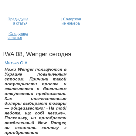
Предыдуща
| Содержан
я статья
ие номера
| Следующа
я статья
IWA 08, Wenger сегодня
Митько О.А.
Ножи Wenger пользуются в
Украине повышенным
спросом. Причина такой
популярности проста и
заключается в банальном
отсутствии предложения.
Как отечественные
дилеры выбирают товары
— общеизвестно: «На тобі
небоже, що собі негоже».
Поскольку, ни приобрести
вожделенный New Ranger,
ни склонить коллегу к
приобретению