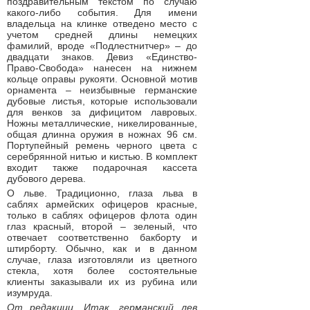
поздравительным текстом по случаю
какого-либо события. Для имени
владельца на клинке отведено место с
учетом средней длины немецких
фамилий, вроде «Подлестнитчер» – до
двадцати знаков. Девиз «Единство-
Право-Свобода» нанесен на нижнем
кольце оправы рукояти. Основной мотив
орнамента – неизбывные германские
дубовые листья, которые использовали
для венков за дифицитом лавровых.
Ножны металлические, никелированные,
общая длинна оружия в ножнах 96 см.
Портупейный ремень черного цвета с
серебрянной нитью и кистью. В комплект
входит также подарочная кассета
дубового дерева.
О льве. Традиционно, глаза льва в
саблях армейских офицеров красные,
только в саблях офицеров флота один
глаз красный, второй – зеленый, что
отвечает соответственно бакборту и
штирборту. Обычно, как и в данном
случае, глаза изготовляли из цветного
стекла, хотя более состоятельные
клиенты заказывали их из рубина или
изумруда.
От редакции. Итак, германский лев