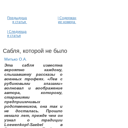
Предыдуща
| Содержан
я статья
ие номера
| Следующа
я статья
Сабля, которой не было
Митько О.А.
Эта сабля известна
вероятно каждому,
слышавшему рассказы о
военных трофеях. «Лев с
рубиновыми глазами»
волновал и воображение
автора, которому,
стараниями
предприимчивых
родственников, она так и
не досталась. Прошло
немало лет, прежде чем он
узнал о традиции
Loewenkopf-Saebel в