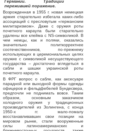
Германии. Традиции
пережившей поражение.
Возрожденная в 1955 г. новая немецкая
армия старательно избегала каких-либо
ассоциаций с пресловутым «германским
милитаризмом». Даже с оружия роты
почетного караула были старательно
удалены все клейма с NS-символикой. В
чем немцы, как и поляки, оказались
значительно политкорректнее
соотечественников, по-прежнему
использующих в церемониальных целях
оружие с символикой несуществующего
государства – достаточно вглядеться в
сабли и шашки украинской роты
почетного караула.
В ФРГ вопрос о сабле, как аксесуаре
парадной или выходной формы одежды
офицеров и фельдфебелей Бундесвера,
предпочли не поднимать вовсе. Таким
образом, основным заказчиком
холодного оружия у традиционных
производителей из Золингена, с конца
1950-х гг. мало-помалу
восстанавливавших свои позиции на
мировом рынке, стали вооруженные
силы латиноамериканских и
ближневосточных государств, также