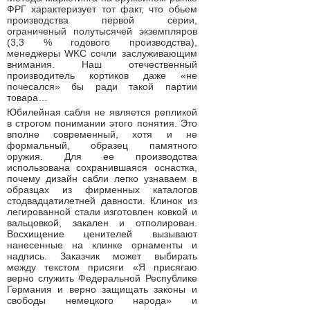
ФРГ характеризует тот факт, что обьем
производства первой серии,
ограниченый полутысячей экземпляров
(3,3 % годового производства),
менеджеры WKC сочли заслуживающим
внимания. Наш отечественный
производитель кортиков даже «не
почесался» бы ради такой партии
товара…
Юбилейная сабля не является репликой
в строгом понимании этого понятия. Это
вполне современный, хотя и не
формальный, образец памятного
оружия. Для ее производства
использована сохранившаяся оснастка,
почему дизайн сабли легко узнаваем в
образцах из фирменных каталогов
стодвадцатилетней давности. Клинок из
легированной стали изготовлен ковкой и
вальцовкой, закален и отполирован.
Восхищение ценителей вызывают
нанесенные на клинке орнаменты и
надпись. Заказчик может выбирать
между текстом присяги «Я присягаю
верно служить Федеральной Республике
Германия и верно защищать законы и
свободы немецкого народа» и