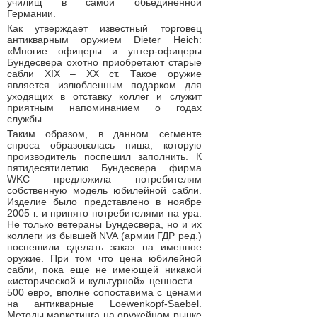
училищ в самой обьединенной
Германии.
Как утверждает известный торговец
антикварным оружием Dieter Heich:
«Многие офицеры и унтер-офицеры
Бундесвера охотно приобретают старые
сабли XIX – XX ст. Такое оружие
является излюбленным подарком для
уходящих в отставку коллег и служит
приятным напоминанием о годах
службы.
Таким образом, в данном сегменте
спроса образовалась ниша, которую
производитель поспешил заполнить. К
пятидесятилетию Бундесвера фирма
WKC предложила потребителям
собственную модель юбилейной сабли.
Изделие было представлено в ноябре
2005 г. и принято потребителями на ура.
Не только ветераны Бундесвера, но и их
коллеги из бывшей NVA (армии ГДР ред.)
поспешили сделать заказ на именное
оружие. При том что цена юбилейной
сабли, пока еще не имеющей никакой
«исторической и культурной» ценности –
500 евро, вполне сопоставима с ценами
на антикварные Loewenkopf-Saebel.
Методы маркетинга на оружейном рынке