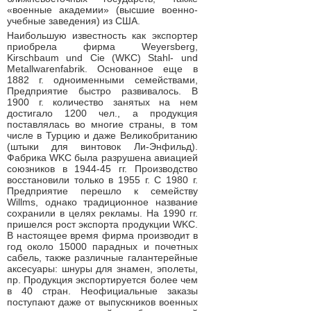
«военные академии» (высшие военно-
учебные заведения) из США.
Наибольшую известность как экспортер
приобрела фирма Weyersberg,
Kirschbaum und Cie (WKC) Stahl- und
Metallwarenfabrik. Основанное еще в
1882 г. одноименными семействами,
Предприятие быстро развивалось. В
1900 г. количество занятых на нем
достигало 1200 чел., а продукция
поставлялась во многие страны, в том
числе в Турцию и даже Великобританию
(штыки для винтовок Ли-Энфильд).
Фабрика WKC была разрушена авиацией
союзников в 1944-45 гг. Производство
восстановили только в 1955 г. С 1980 г.
Предприятие перешло к семейству
Willms, однако традиционное название
сохранили в целях рекламы. На 1990 гг.
пришелся рост экспорта продукции WKC.
В настоящее время фирма производит в
год около 15000 парадных и почетных
сабель, также различные галантерейные
аксесуары: шнуры для знамен, эполеты,
пр. Продукция экспортируется более чем
в 40 стран. Неофициальные заказы
поступают даже от выпускников военных