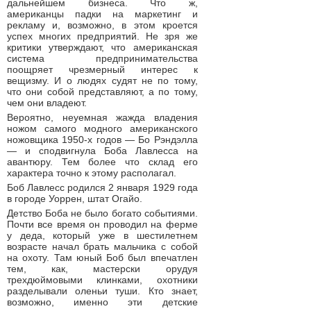
дальнейшем бизнеса. Что ж,
американцы падки на маркетинг и
рекламу и, возможно, в этом кроется
успех многих предприятий. Не зря же
критики утверждают, что американская
система предпринимательства
поощряет чрезмерный интерес к
вещизму. И о людях судят не по тому,
что они собой представляют, а по тому,
чем они владеют.
Вероятно, неуемная жажда владения
ножом самого модного американского
ножовщика 1950-х годов — Бо Рэндэлла
— и сподвигнула Боба Лавлесса на
авантюру. Тем более что склад его
характера точно к этому располагал.
Боб Лавлесс родился 2 января 1929 года
в городе Уоррен, штат Огайо.
Детство Боба не было богато событиями.
Почти все время он проводил на ферме
у деда, который уже в шестилетнем
возрасте начал брать мальчика с собой
на охоту. Там юный Боб был впечатлен
тем, как, мастерски орудуя
трехдюймовыми клинками, охотники
разделывали оленьи туши. Кто знает,
возможно, именно эти детские