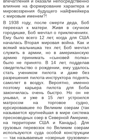
впечатления и оказали непосредственно
влияние на формирование характера и
мировоззрения будущего найфмейкера
с мировым именем?!
В 1938 году, после смерти деда, Боб
переехал к матери. Живя в скучном
городишке, Боб мечтал о приключениях.
Ему было всего 12 лет, когда для США
началась Вторая мировая война. Как и
всякий мальчишка тех лет, Боб мечтал
служить в армии, но в американскую
армию принимать «сыновей полка»
было не принято. В 14 лет, подделав
свидетельство о рождении, ему удалось
стать учеником пилота и даже без
разрешения пилота-инструктора поднять
самолет в воздух. Вероятно, именно
поэтому карьера пилота для Боба
закончилась очень быстро. Но он не
унывал, и уже в 15 лет устроился
матросом на торговое судно,
курсировавшее по Великим озерам (так
называется крупнейшая в мире система
пресноводных озер в Северной Америке,
на территории США и Канады). Для
грузовых перевозок по Великим озерам
используются суда особой конструкции
— так называемые «озерные грузовики»