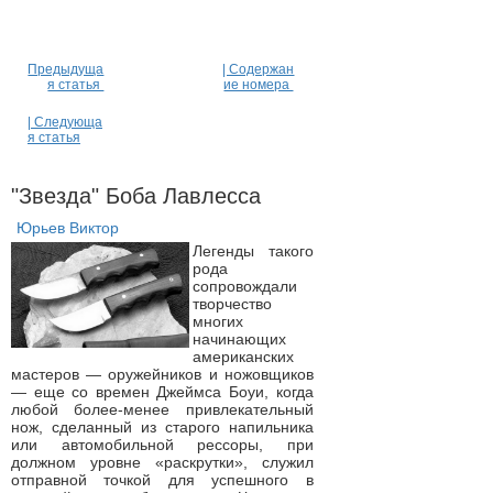
Предыдуща
| Содержан
я статья
ие номера
| Следующа
я статья
"Звезда" Боба Лавлесса
Юрьев Виктор
Легенды такого
рода
сопровождали
творчество
многих
начинающих
американских
мастеров — оружейников и ножовщиков
— еще со времен Джеймса Боуи, когда
любой более-менее привлекательный
нож, сделанный из старого напильника
или автомобильной рессоры, при
должном уровне «раскрутки», служил
отправной точкой для успешного в