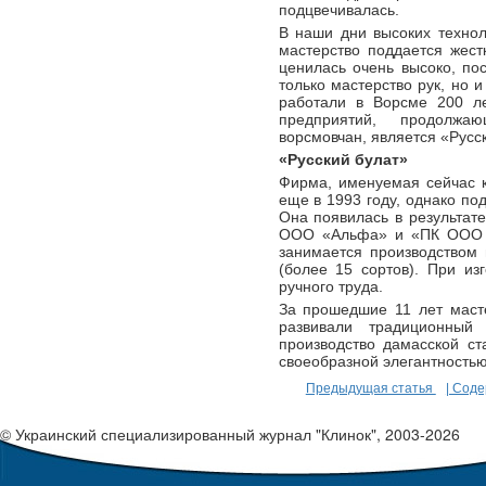
подцвечивалась.
В наши дни высоких технол
мастерство поддается жест
ценилась очень высоко, по
только мастерство рук, но 
работали в Ворсме 200 ле
предприятий, продолжа
ворсмовчан, является «Русс
«Русский булат»
Фирма, именуемая сейчас 
еще в 1993 году, однако по
Она появилась в результат
ООО «Альфа» и «ПК ООО 
занимается производством
(более 15 сортов). При из
ручного труда.
За прошедшие 11 лет масте
развивали традиционный
производство дамасской с
своеобразной элегантностью.
Предыдущая статья
| Сод
© Украинский специализированный журнал "Клинок", 2003-2026