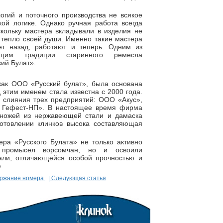
огий и поточного производства не всякое
кой логике. Однако ручная работа всегда
скольку мастера вкладывали в изделия не
и тепло своей души. Именно такие мастера
т назад, работают и теперь. Одним из
ющим традиции старинного ремесла
кий Булат».
как ООО «Русский булат», была основана
д этим именем стала известна с 2000 года.
е слияния трех предприятий: ООО «Акус»,
Гефест-НП». В настоящее время фирма
 ножей из нержавеющей стали и дамаска
готовлении клинков высока составляющая
ра «Русского Булата» не только активно
 промысел ворсомчан, но и освоили
тали, отличающейся особой прочностью и
..
ержание номера
| Следующая статья