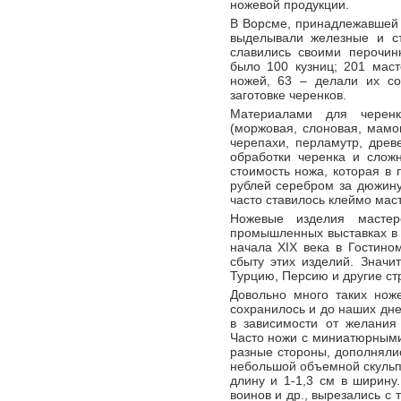
ножевой продукции.
В Ворсме, принадлежавшей 
выделывали железные и с
славились своими перочин
было 100 кузниц; 201 мас
ножей, 63 – делали их со
заготовке черенков.
Материалами для черенк
(моржовая, слоновая, мамон
черепахи, перламутр, древе
обработки черенка и слож
стоимость ножа, которая в 
рублей серебром за дюжину
часто ставилось клеймо мас
Ножевые изделия мастер
промышленных выставках в 
начала XIX века в Гостин
сбыту этих изделий. Значи
Турцию, Персию и другие ст
Довольно много таких нож
сохранилось и до наших дн
в зависимости от желания 
Часто ножи с миниатюрным
разные стороны, дополнялис
небольшой объемной скульпт
длину и 1-1,3 см в ширину.
воинов и др., вырезались с 