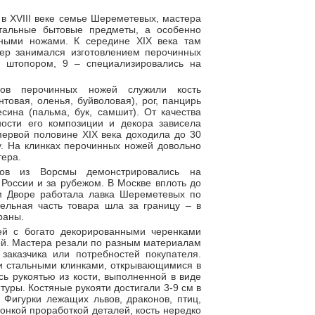
в XVIII веке семье Шереметевых, мастера
тальные бытовые предметы, а особенно
ными ножами. К середине XIX века там
тер занимался изготовлением перочинных
 штопором, 9 – специализировались на
ов перочинных ножей служили кость
товая, оленья, буйволовая), рог, панцирь
сина (пальма, бук, самшит). От качества
ности его композиции и декора зависела
первой половине XIX века доходила до 30
. На клинках перочинных ножей довольно
тера.
ов из Ворсмы демонстрировались на
России и за рубежом. В Москве вплоть до
ом Дворе работала лавка Шереметевых по
тельная часть товара шла за границу – в
раны.
ей с богато декорированными черенками
ей. Мастера резали по разным материалам
заказчика или потребностей покупателя.
и стальными клинками, открывающимися в
ь рукоятью из кости, выполненной в виде
уры. Костяные рукояти достигали 3-9 см в
 Фигурки лежащих львов, драконов, птиц,
тонкой проработкой деталей, кость нередко