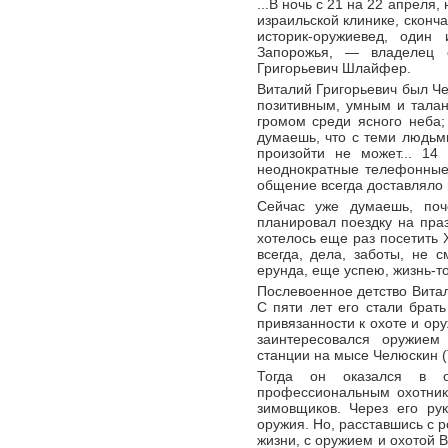
...В ночь с 21 на 22 апреля,
израильской клинике, сконч
историк-оружиевед, один
Запорожья, — владелец 
Григорьевич Шлайфер.
Виталий Григорьевич был Ч
позитивным, умным и талан
громом среди ясного неба; 
думаешь, что с теми людьми
произойти не может... 14 
неоднократные телефонные
общение всегда доставляло 
Сейчас уже думаешь, поч
планировал поездку на пра
хотелось еще раз посетить Х
всегда, дела, заботы, не с
ерунда, еще успею, жизнь-то
Послевоенное детство Витал
С пяти лет его стали брать
привязанности к охоте и ор
заинтересовался оружие
станции на мысе Челюскин (Т
Тогда он оказался в 
профессиональным охотник
зимовщиков. Через его ру
оружия. Но, расставшись с 
жизни, с оружием и охотой В