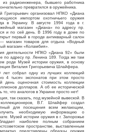
 из радиоинженера, бывшего работника
кончательно превратился в оружейника.
ий Григорьевич организовал НПКО «Диана
ющуюся импортом охотничьего оружия
да в Украину. В августе 1994 года в г.
жейный магазин «Диана» по адресу пр.
ся и по сей день. В 1996 году в доме по
ткрыт первый в городе антикварный салон
. — магазин товаров для отдыха «Водный
ный магазин «Коламбия».
ния деятельности НПКО «Диана 92» были
 по адресу пр. Ленина 189. Тогда же там
ем роде Музей истории оружия, в основу
лекция Виталия Григорьевича Шлайфера.
0 лет собрал одну из лучших коллекций
из 4 тысяч экспонатов при этом просто
й день оценочная стоимость коллекции
иллионов долларов. А об ее исторической
 то, что аналогов в Украине просто нет!
ция, так сказать, под музейной вывеской. В
коллекционеров, В.Г. Шлайфер создал
тупный для посещения всем желающим,
олучить необходимую информацию о
ате. Музей истории оружия в г. Запорожье
бладает наиболее полным собранием
остсоветском пространстве, выставленным
мпактно представлены образцы оружия