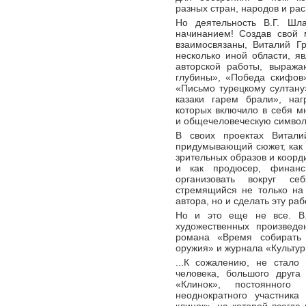
разных стран, народов и рас
Но деятельность В.Г. Шл
начинанием! Создав свой 
взаимосвязаны, Виталий Г
несколько иной области, я
авторской работы, выража
глубины», «Победа скифов
«Письмо турецкому султану
казаки гарем брали», наг
которых включило в себя м
и общечеловеческую символи
В своих проектах Виталий
придумывающий сюжет, как 
зрительных образов и коорд
и как продюсер, финанс
организовать вокруг се
стремящийся не только на
автора, но и сделать эту ра
Но и это еще не все. В
художественных произведе
романа «Время собирать 
оружия» и журнала «Культур
...К сожалению, не стало
человека, большого друга
«Клинок», постоянного
неоднократного участника