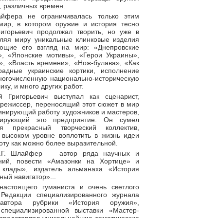
, различных времен.
айфера не ограничивалась только этим
мир, в котором оружие и история тесно
ригорьевич продолжал творить, но уже в
вляя миру уникальные клинковые изделия
ющие его взгляд на мир: «Днепровские
», «Японские мотивы», «Герои Украины»,
», «Власть времени», «Нож-булава», «Как
радные украинские кортики, исполнение
ногочисленную национально-историческую
ку, и много других работ.
 Григорьевич выступал как сценарист,
режиссер, переносящий этот сюжет в мир
инирующий работу художников и мастеров,
ирующий это предприятие. Он сумел
бя прекрасный творческий коллектив,
 высоком уровне воплотить в жизнь идеи
боту как можно более выразительной.
.Г. Шлайфер — автор ряда научных и
ний, повести «Амазонки на Хортице» и
клады», издатель альманаха «История
ный навигатор»...
 настоящего гуманиста и очень светлого
 Редакции специализированного журнала
 автора рубрики «История оружия»,
 специализированной выставки «Мастер-