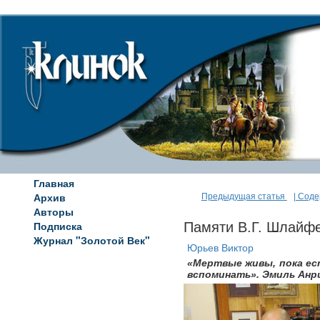
Главная
Архив
Предыдущая статья
| Сод
Авторы
Подписка
Памяти В.Г. Шлайф
Журнал "Золотой Век"
Юрьев Виктор
«Мертвые живы, пока ес
вспоминать». Эмиль Анр