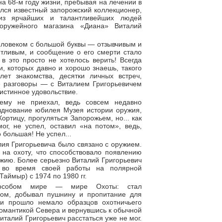
 на 68-м году жизни, пребывая на лечении в
ался известный запорожский коллекционер,
 из ярчайших и талантливейших людей
оружейного магазина «Диана» Виталий
еловеком с большой буквы — отзывчивым и
тливым, и сообщение о его смерти стало
в это просто не хотелось верить! Всегда
, которых давно и хорошо знаешь, такого
лет знакомства, десятки личных встреч,
 разговоры — с Виталием Григорьевичем
истинное удовольствие.
ему не приехал, ведь совсем недавно
зднование юбилея Музея истории оружия,
ортицу, прогуляться Запорожьем, но... как
мог, не успел, оставил «на потом», ведь,
 большая! Не успел...
ия Григорьевича было связано с оружием.
 на охоту, что способствовало появлению
ужию. Более серьезно Виталий Григорьевич
м во время своей работы на полярной
аймыр) с 1974 по 1980 гг.
особом мире — мире Охоты: стал
ом, добывал пушнину и пропитание для
ки прошло немало образцов охотничьего
романтикой Севера и вернувшись к обычной
италий Григорьевич расстаться уже не мог.