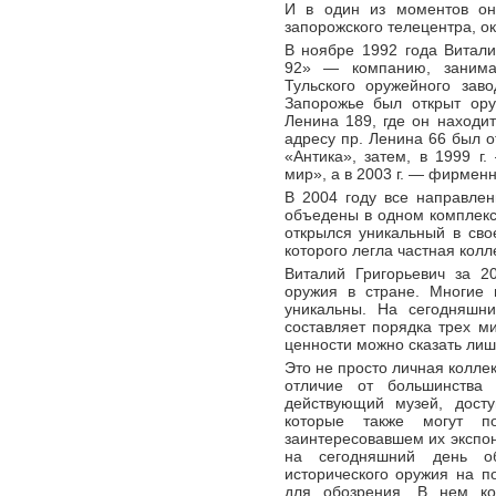
И в один из моментов он
запорожского телецентра, о
В ноябре 1992 года Витал
92» — компанию, занима
Тульского оружейного заво
Запорожье был открыт ору
Ленина 189, где он находит
адресу пр. Ленина 66 был о
«Антика», затем, в 1999 г
мир», а в 2003 г. — фирмен
В 2004 году все направле
объедены в одном комплексе
открылся уникальный в сво
которого легла частная кол
Виталий Григорьевич за 2
оружия в стране. Многие 
уникальны. На сегодняшни
составляет порядка трех м
ценности можно сказать лишь
Это не просто личная коллек
отличие от большинства 
действующий музей, дос
которые также могут п
заинтересовавшем их экспон
на сегодняшний день о
исторического оружия на п
для обозрения. В нем ко