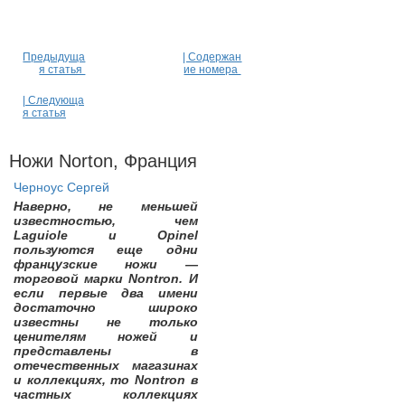
Предыдуща
| Содержан
я статья
ие номера
| Следующа
я статья
Ножи Norton, Франция
Черноус Сергей
Наверно, не меньшей
известностью, чем
Laguiole и Opinel
пользуются еще одни
французские ножи —
торговой марки Nontron. И
если первые два имени
достаточно широко
известны не только
ценителям ножей и
представлены в
отечественных магазинах
и коллекциях, то Nontron в
частных коллекциях