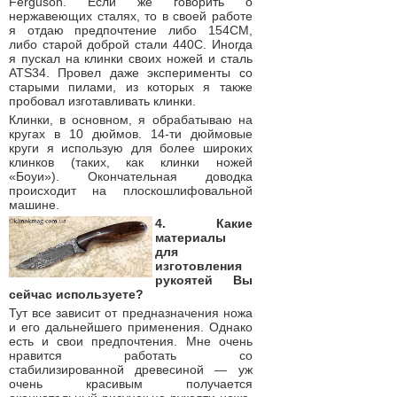
Ferguson. Если же говорить о
нержавеющих сталях, то в своей работе
я отдаю предпочтение либо 154CM,
либо старой доброй стали 440C. Иногда
я пускал на клинки своих ножей и сталь
ATS34. Провел даже эксперименты со
старыми пилами, из которых я также
пробовал изготавливать клинки.
Клинки, в основном, я обрабатываю на
кругах в 10 дюймов. 14-ти дюймовые
круги я использую для более широких
клинков (таких, как клинки ножей
«Боуи»). Окончательная доводка
происходит на плоскошлифовальной
машине.
4. Какие
материалы
для
изготовления
рукоятей Вы
сейчас используете?
Тут все зависит от предназначения ножа
и его дальнейшего применения. Однако
есть и свои предпочтения. Мне очень
нравится работать со
стабилизированной древесиной — уж
очень красивым получается