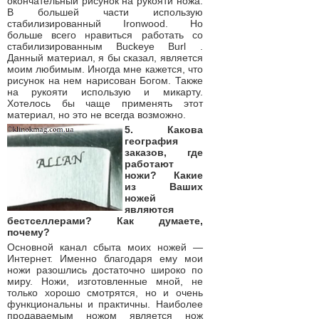
окончательный рисунок на рукояти ножа.
В большей части использую
стабилизированный Ironwood. Но
больше всего нравиться работать со
стабилизированным Buckeye Burl .
Данный материал, я бы сказал, является
моим любимым. Иногда мне кажется, что
рисунок на нем нарисован Богом. Также
на рукояти использую и микарту.
Хотелось бы чаще применять этот
материал, но это не всегда возможно.
5. Какова
география
заказов, где
работают
ножи? Какие
из Ваших
ножей
являются
бестселлерами? Как думаете,
почему?
Основной канал сбыта моих ножей —
Интернет. Именно благодаря ему мои
ножи разошлись достаточно широко по
миру. Ножи, изготовленные мной, не
только хорошо смотрятся, но и очень
функциональны и практичны. Наиболее
продаваемым ножом является нож