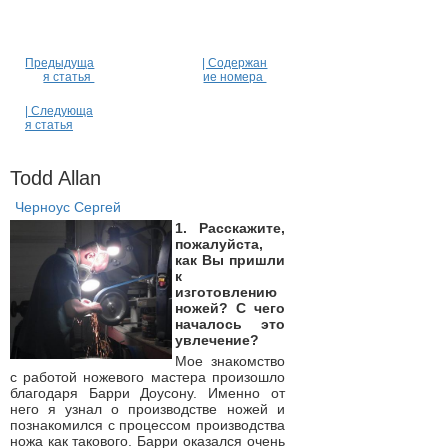
Предыдуща
| Содержан
я статья
ие номера
| Следующа
я статья
Todd Allan
Черноус Сергей
1. Расскажите,
пожалуйста,
как Вы пришли
к
изготовлению
ножей? С чего
началось это
увлечение?
Мое знакомство
с работой ножевого мастера произошло
благодаря Барри Доусону. Именно от
него я узнал о производстве ножей и
познакомился с процессом производства
ножа как такового. Барри оказался очень