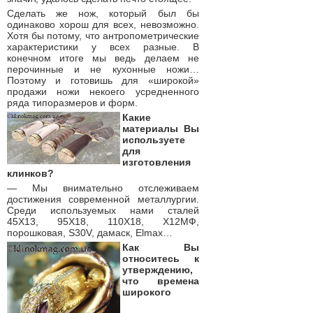
Сделать же нож, который был бы
одинаково хорош для всех, невозможно.
Хотя бы потому, что антропометрические
характеристики у всех разные. В
конечном итоге мы ведь делаем не
перочинные и не кухонные ножи…
Поэтому и готовишь для «широкой»
продажи ножи некоего усредненного
ряда типоразмеров и форм.
Какие
материалы Вы
используете
для
изготовления
клинков?
— Мы внимательно отслеживаем
достижения современной металлургии.
Среди используемых нами сталей
45Х13, 95Х18, 110Х18, Х12МФ,
порошковая, S30V, дамаск, Elmax…
Как Вы
относитесь к
утверждению,
что времена
широкого