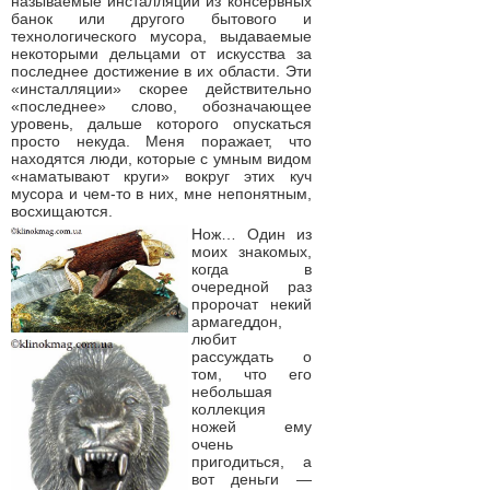
называемые инсталляции из консервных
банок или другого бытового и
технологического мусора, выдаваемые
некоторыми дельцами от искусства за
последнее достижение в их области. Эти
«инсталляции» скорее действительно
«последнее» слово, обозначающее
уровень, дальше которого опускаться
просто некуда. Меня поражает, что
находятся люди, которые с умным видом
«наматывают круги» вокруг этих куч
мусора и чем-то в них, мне непонятным,
восхищаются.
Нож… Один из
моих знакомых,
когда в
очередной раз
пророчат некий
армагеддон,
любит
рассуждать о
том, что его
небольшая
коллекция
ножей ему
очень
пригодиться, а
вот деньги —