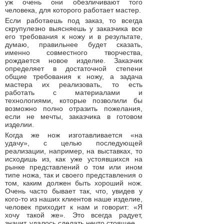
уж очень они обезличивают того
человека, для которого работает мастер.
Если работаешь под заказ, то всегда
скрупулезно выясняешь у заказчика все
его требования к ножу и в результате,
думаю, правильнее будет сказать,
именно совместного творчества,
рождается новое изделие. Заказчик
определяет в достаточной степени
общие требования к ножу, а задача
мастера их реализовать, то есть
работать с материалами и
технологиями, которые позволили бы
возможно полно отразить пожелания,
если не мечты, заказчика в готовом
изделии.
Когда же нож изготавливается «на
удачу», с целью последующей
реализации, например, на выставках, то
исходишь из, как уже устоявшихся на
рынке представлений о том или ином
типе ножа, так и своего представления о
том, каким должен быть хороший нож.
Очень часто бывает так, что, увидев у
кого-то из наших клиентов наше изделие,
человек приходит к нам и говорит: «Я
хочу такой же». Это всегда радует,
значит, удалось сделать нечто стоящее.