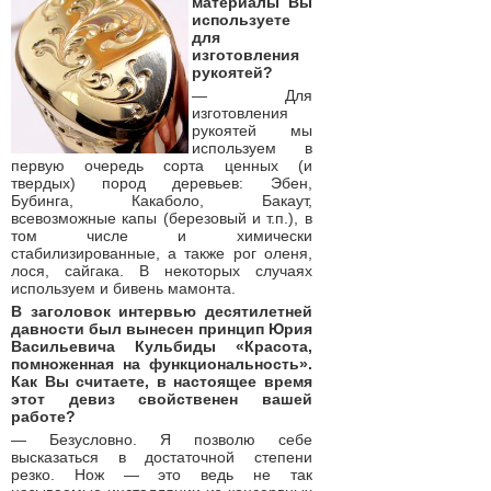
материалы Вы
используете
для
изготовления
рукоятей?
— Для
изготовления
рукоятей мы
используем в
первую очередь сорта ценных (и
твердых) пород деревьев: Эбен,
Бубинга, Какаболо, Бакаут,
всевозможные капы (березовый и т.п.), в
том числе и химически
стабилизированные, а также рог оленя,
лося, сайгака. В некоторых случаях
используем и бивень мамонта.
В заголовок интервью десятилетней
давности был вынесен принцип Юрия
Васильевича Кульбиды «Красота,
помноженная на функциональность».
Как Вы считаете, в настоящее время
этот девиз свойственен вашей
работе?
— Безусловно. Я позволю себе
высказаться в достаточной степени
резко. Нож — это ведь не так