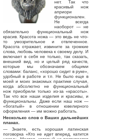
нет. Так что
красивый нож
априори
функционален.
Не всегда
наоборот — не
обязательно функциональный нож
красив. Красота ножа — это ведь не что-
то умозрительное и отвлеченное.
Красота отражает, извините за громкие
слова, любовь человека к своему делу. И
включает в себя не только, так сказать,
внешний вид, но и целый ряд качеств,
которые мы обозначаем общими
словами: баланс, «хорошо сидит в руке»,
удобный в работе и т.п. Не было еще в
моей и моих знакомых практике случая,
когда абсолютно не функциональный
нож приобрели только из-за «красоты».
Так что все наши изделия и красивы, и
функциональны. Даже если наш нож —
«богатый» в отношении ювелирного
оформления — им можно работать.
Несколько слов о Ваших дальнейших
планах.
— Знаете, есть хорошая латинская
поговорка «Кто не идет вперед, катится
назад». Мастер, который не развивается