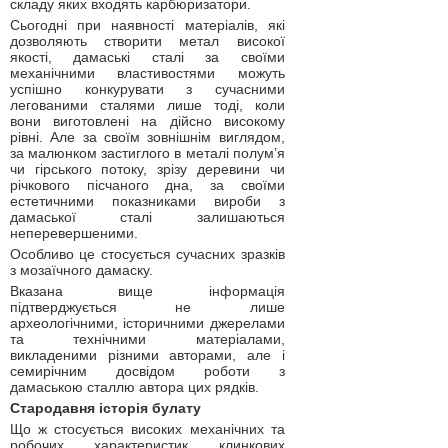
складу яких входять карбюризатори.
Сьогодні при наявності матеріалів, які
дозволяють створити метал високої
якості, дамаські сталі за своїми
механічними властивостями можуть
успішно конкурувати з сучасними
легованими сталями лише тоді, коли
вони виготовлені на дійсно високому
рівні. Але за своїм зовнішнім виглядом,
за малюнком застиглого в металі полум’я
чи гірського потоку, зрізу деревини чи
річкового пісчаного дна, за своїми
естетичними показниками вироби з
дамаської сталі залишаються
неперевершеними.
Особливо це стосується сучасних зразків
з мозаїчного дамаску.
Вказана вище інформація
підтверджується не лише
археологічними, історичними джерелами
та технічними матеріалами,
викладеними різними авторами, але і
семирічним досвідом роботи з
дамаською сталлю автора цих рядків.
Стародавня історія булату
Що ж стосується високих механічних та
робочих характеристик клинкових