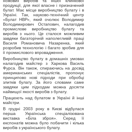
ножових виробів та іншої клинкової
продукції, для якої власне і призначений
булат. Має місце виробництво булату і в
Україні. Так, науково-технічний центр
«Булат НВР», який очолює Володимир
Володимирович Остапович, налагодив
промислове виробництво булату та
виробів з нього. Це сталося можливим
завдяки багаторічній наполегливій праці
Василя Романовича Назаренка, який
розробив технологію і багато зробив для
ії промислового впровадження.
Виробництво булату в домашніх умовах
налагодив майстер з Харкова Василь
Фурса. Він також, спираючись на досвід
американських спеціалістів, пропонує
принципово нові підходи при обробці
злитків булату. За його словами саме
завдяки цим підходам можна досягти
найвищої якості виробів з булату.
Працюють над булатом в Україні й інші
майстри.
В грудні 2003 року в Києві відбулася
перша Українська спеціалізована
виставка «Біла зброя». Серед її
експонатів можна було побачити і кілька
виробів з українського булату.