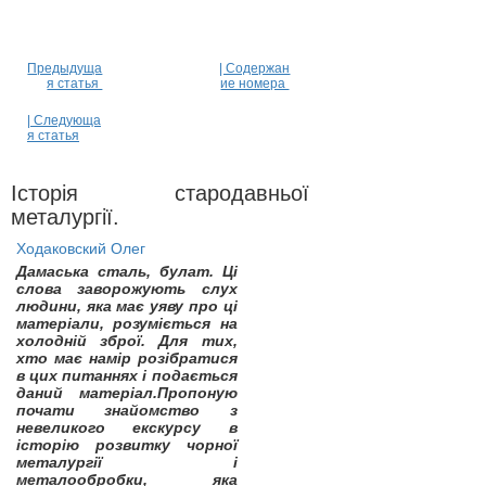
Предыдуща
| Содержан
я статья
ие номера
| Следующа
я статья
Iсторiя стародавньої
металургiї.
Ходаковский Олег
Дамаська сталь, булат. Ці
слова заворожують слух
людини, яка має уяву про ці
матеріали, розуміється на
холодній зброї. Для тих,
хто має намір розібратися
в цих питаннях і подається
даний матеріал.Пропоную
почати знайомство з
невеликого екскурсу в
історію розвитку чорної
металургії і
металообробки, яка