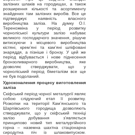
залізних шлаків на городищах, а також
розширення кількості та асортименту
знайдених там залізних виробів. Все це
підтверджує наявність власного
виробництва заліза. На думку О.І.
Тереножкіна у період розвитку
чорноліської культури залізо набуває
великого господарчого значення, рішуче
витискуючи з місцевого виробництва
кістяні, крем’яні та кам’яні шліфовані
знаряддя, а пізніше і бронзу. У цей же
період відбувається і нове піднесення
бронзоливарного виробництва, яке
дозволяє стверджувати, що у
чорноліський період біметалізм все ще
не був подоланий.
Удосконалення процесу виготовлення
заліза
Скіфський період чорної металургії являє
собою слідуючий етап її розвитку.
Розкопки на території Кам’янського та
Шарпівського городища дозволяють
стверджувати, що у скіфський техніці
залізо добування з’являється
принципово новий тип металургійного
горна – наземна шахтна стаціонарна
сиродутна піч із шлаковипуском.