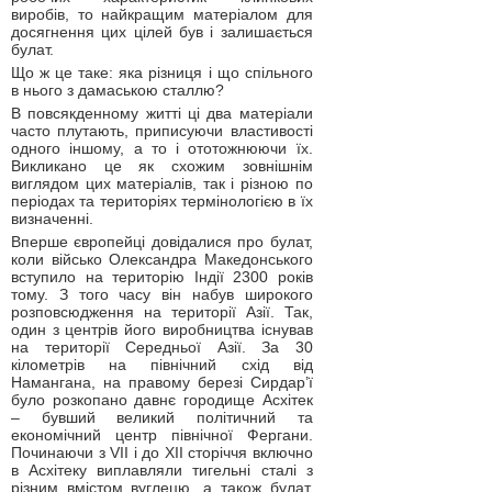
виробів, то найкращим матеріалом для
досягнення цих цілей був і залишається
булат.
Що ж це таке: яка різниця і що спільного
в нього з дамаською сталлю?
В повсякденному житті ці два матеріали
часто плутають, приписуючи властивості
одного іншому, а то і ототожнюючи їх.
Викликано це як схожим зовнішнім
виглядом цих матеріалів, так і різною по
періодах та територіях термінологією в їх
визначенні.
Вперше європейці довідалися про булат,
коли військо Олександра Македонського
вступило на територію Індії 2300 років
тому. З того часу він набув широкого
розповсюдження на території Азії. Так,
один з центрів його виробництва існував
на території Середньої Азії. За 30
кілометрів на північний схід від
Намангана, на правому березі Сирдар’ї
було розкопано давнє городище Асхітек
– бувший великий політичний та
економічний центр північної Фергани.
Починаючи з VII і до ХІІ сторіччя включно
в Асхітеку виплавляли тигельні сталі з
різним вмістом вуглецю, а також булат.