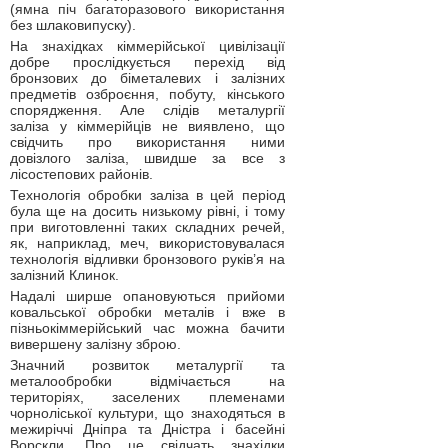
(ямна піч багаторазового використання
без шлаковипуску).
На знахідках кіммерійської цивілізації
добре прослідкується перехід від
бронзових до біметалевих і залізних
предметів озброєння, побуту, кінського
спорядження. Але слідів металургії
заліза у кіммерійців не виявлено, що
свідчить про використання ними
довізлого заліза, швидше за все з
лісостепових районів.
Технологія обробки заліза в цей період
була ще на досить низькому рівні, і тому
при виготовленні таких складних речей,
як, наприклад, меч, використовувалася
технологія відливки бронзового руків’я на
залізний Клинок.
Надалі ширше опановуються прийоми
ковальської обробки металів і вже в
пізньокіммерійський час можна бачити
вивершену залізну зброю.
Значний розвиток металургії та
металообробки відмічається на
територіях, заселених племенами
чорноліської культури, що знаходяться в
межиріччі Дніпра та Дністра і басейні
Ворскли. Про це свідчать знахідки