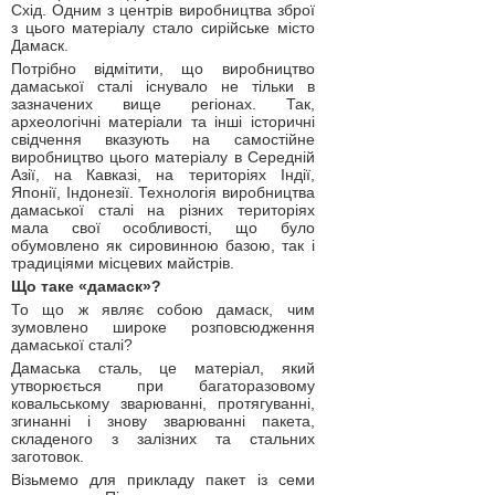
Схід. Одним з центрів виробництва зброї
з цього матеріалу стало сирійське місто
Дамаск.
Потрібно відмітити, що виробництво
дамаської сталі існувало не тільки в
зазначених вище регіонах. Так,
археологічні матеріали та інші історичні
свідчення вказують на самостійне
виробництво цього матеріалу в Середній
Азії, на Кавказі, на територіях Індії,
Японії, Індонезії. Технологія виробництва
дамаської сталі на різних територіях
мала свої особливості, що було
обумовлено як сировинною базою, так і
традиціями місцевих майстрів.
Що таке «дамаск»?
То що ж являє собою дамаск, чим
зумовлено широке розповсюдження
дамаської сталі?
Дамаська сталь, це матеріал, який
утворюється при багаторазовому
ковальському зварюванні, протягуванні,
згинанні і знову зварюванні пакета,
складеного з залізних та стальних
заготовок.
Візьмемо для прикладу пакет із семи