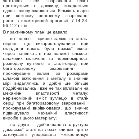
заготовок. Після зварювання пакет
протягується в довжину, складається
вдвоє і знову зварюється. Кількість шарів
при кожному черговому зварюванні
росте в геометричній прогресії: 7-14-28-
56-112 і т. ін.
В практичному плані це давало:
— по перше – кричне залізо та сталь-
сирець, що використовувалися при
складанні пакета були низької якості
через наявність в них великої кількості
шлакових включень та нерівномірності
розподілу вуглецю в сталі-сирці; при
багаторазовому зварюванні і
проковуванні великі за розмірами
шлакові включення з металу в значній
мірі видалялись, а дрібні ще більше
подрібнювались і вже не так впливали на
механічні властивості металу;
нерівномірний вміст вуглецю в сталі-
серці при багаторазовому зварюванні і
проковуванні вирівнювався, що значно
підвищувало механічні властивості
виробів з цього матеріалу;
— по друге – дрібношарова структура
дамаської сталі на лезах клинків при їх
заточуванні утворювала «мікропилку»