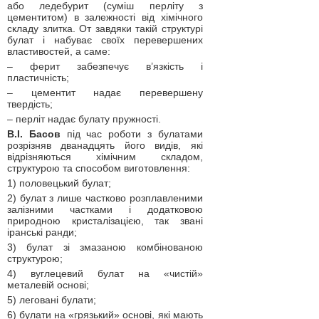
або ледебурит (суміш перліту з
цементитом) в залежності від хімічного
складу злитка. От завдяки такій структурі
булат і набуває своїх перевершених
властивостей, а саме:
– ферит забезпечує в’язкість і
пластичність;
– цементит надає перевершену
твердість;
– перліт надає булату пружності.
В.І. Басов
під час роботи з булатами
розрізняв дванадцять його видів, які
відрізняються хімічним складом,
структурою та способом виготовлення:
1) половецький булат;
2) булат з лише частково розплавленими
залізними частками і додатковою
природною кристалізацією, так звані
іранські ранди;
3) булат зі змазаною комбінованою
структурою;
4) вуглецевий булат на «чистій»
металевій основі;
5) леговані булати;
6) булати на «грязький» основі, які мають