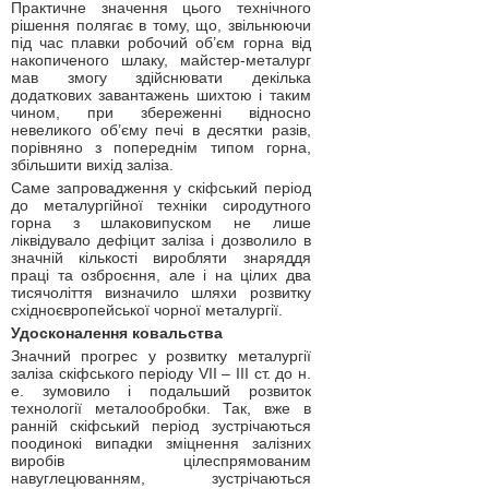
Практичне значення цього технічного
рішення полягає в тому, що, звільнюючи
під час плавки робочий об’єм горна від
накопиченого шлаку, майстер-металург
мав змогу здійснювати декілька
додаткових завантажень шихтою і таким
чином, при збереженні відносно
невеликого об’єму печі в десятки разів,
порівняно з попереднім типом горна,
збільшити вихід заліза.
Саме запровадження у скіфський період
до металургійної техніки сиродутного
горна з шлаковипуском не лише
ліквідувало дефіцит заліза і дозволило в
значній кількості виробляти знаряддя
праці та озброєння, але і на цілих два
тисячоліття визначило шляхи розвитку
східноєвропейської чорної металургії.
Удосконалення ковальства
Значний прогрес у розвитку металургії
заліза скіфського періоду VII – III ст. до н.
е. зумовило і подальший розвиток
технології металообробки. Так, вже в
ранній скіфський період зустрічаються
поодинокі випадки зміцнення залізних
виробів цілеспрямованим
навуглецюванням, зустрічаються