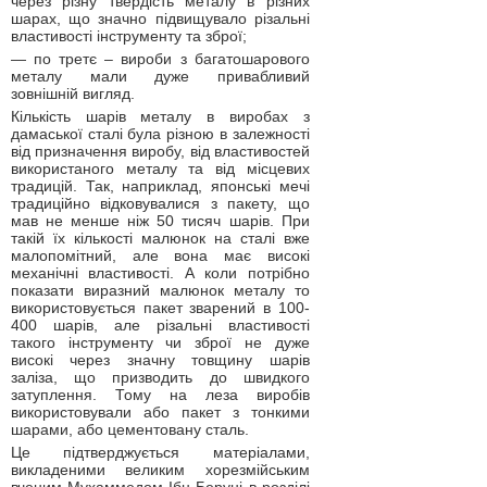
через різну твердість металу в різних
шарах, що значно підвищувало різальні
властивості інструменту та зброї;
— по третє – вироби з багатошарового
металу мали дуже привабливий
зовнішній вигляд.
Кількість шарів металу в виробах з
дамаської сталі була різною в залежності
від призначення виробу, від властивостей
використаного металу та від місцевих
традицій. Так, наприклад, японські мечі
традиційно відковувалися з пакету, що
мав не менше ніж 50 тисяч шарів. При
такій їх кількості малюнок на сталі вже
малопомітний, але вона має високі
механічні властивості. А коли потрібно
показати виразний малюнок металу то
використовується пакет зварений в 100-
400 шарів, але різальні властивості
такого інструменту чи зброї не дуже
високі через значну товщину шарів
заліза, що призводить до швидкого
затуплення. Тому на леза виробів
використовували або пакет з тонкими
шарами, або цементовану сталь.
Це підтверджується матеріалами,
викладеними великим хорезмійським