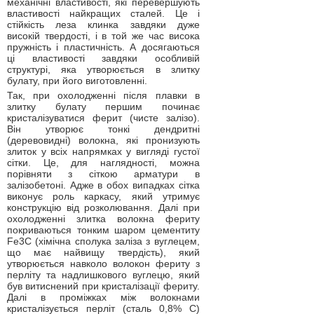
механічні властивості, які перевершують
властивості найкращих сталей. Це і
стійкість леза клинка завдяки дуже
високій твердості, і в той же час висока
пружність і пластичність. А досягаються
ці властивості завдяки особливій
структурі, яка утворюється в злитку
булату, при його виготовленні.
Так, при охолодженні після плавки в
злитку булату першим починає
кристалізуватися ферит (чисте залізо).
Він утворює тонкі дендритні
(деревовидні) волокна, які пронизують
злиток у всіх напрямках у вигляді густої
сітки. Це, для наглядності, можна
порівняти з сіткою арматури в
залізобетоні. Адже в обох випадках сітка
виконує роль каркасу, який утримує
конструкцію від розколювання. Далі при
охолодженні злитка волокна фериту
покриваються тонким шаром цементиту
Fe3C (хімічна сполука заліза з вуглецем,
що має найвищу твердість), який
утворюється навколо волокон фериту з
перліту та надлишкового вуглецю, який
був витиснений при кристалізації фериту.
Далі в проміжках між волокнами
кристалізується перліт (сталь 0,8% С)