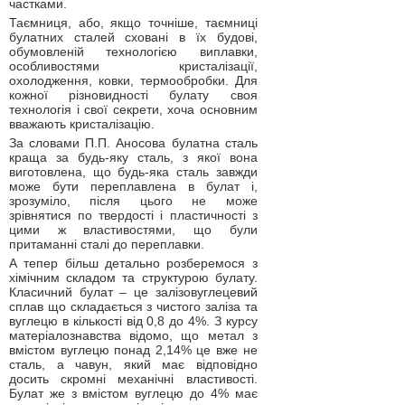
частками.
Таємниця, або, якщо точніше, таємниці
булатних сталей сховані в їх будові,
обумовленій технологією виплавки,
особливостями кристалізації,
охолодження, ковки, термообробки. Для
кожної різновидності булату своя
технологія і свої секрети, хоча основним
вважають кристалізацію.
За словами П.П. Аносова булатна сталь
краща за будь-яку сталь, з якої вона
виготовлена, що будь-яка сталь завжди
може бути переплавлена в булат і,
зрозуміло, після цього не може
зрівнятися по твердості і пластичності з
цими ж властивостями, що були
притаманні сталі до переплавки.
А тепер більш детально розберемося з
хімічним складом та структурою булату.
Класичний булат – це залізовуглецевий
сплав що складається з чистого заліза та
вуглецю в кількості від 0,8 до 4%. З курсу
матеріалознавства відомо, що метал з
вмістом вуглецю понад 2,14% це вже не
сталь, а чавун, який має відповідно
досить скромні механічні властивості.
Булат же з вмістом вуглецю до 4% має