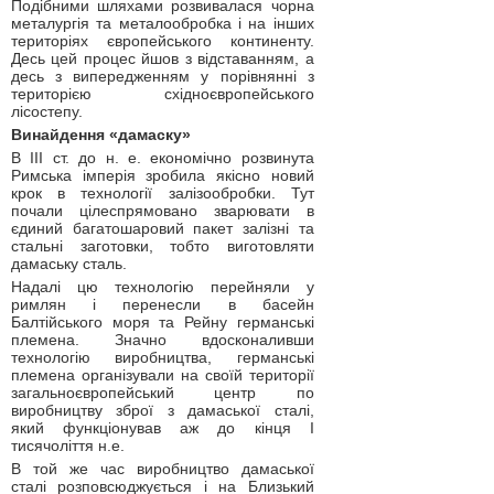
Подібними шляхами розвивалася чорна
металургія та металообробка і на інших
територіях європейського континенту.
Десь цей процес йшов з відставанням, а
десь з випередженням у порівнянні з
територією східноєвропейського
лісостепу.
Винайдення «дамаску»
В ІІІ ст. до н. е. економічно розвинута
Римська імперія зробила якісно новий
крок в технології залізообробки. Тут
почали цілеспрямовано зварювати в
єдиний багатошаровий пакет залізні та
стальні заготовки, тобто виготовляти
дамаську сталь.
Надалі цю технологію перейняли у
римлян і перенесли в басейн
Балтійського моря та Рейну германські
племена. Значно вдосконаливши
технологію виробництва, германські
племена організували на своїй території
загальноєвропейський центр по
виробництву зброї з дамаської сталі,
який функціонував аж до кінця І
тисячоліття н.е.
В той же час виробництво дамаської
сталі розповсюджується і на Близький