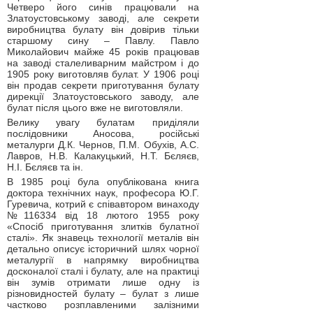
Четверо його синів працювали на
Златоустовському заводі, але секрети
виробництва булату він довірив тільки
старшому сину – Павлу. Павло
Миколайович майже 45 років працював
на заводі сталеливарним майстром і до
1905 року виготовляв булат. У 1906 році
він продав секрети приготування булату
дирекції Златоустовського заводу, але
булат після цього вже не виготовляли.
Велику увагу булатам приділяли
послідовники Аносова, російські
металурги Д.К. Чернов, П.М. Обухів, А.С.
Лавров, Н.В. Калакуцький, Н.Т. Бєляєв,
Н.І. Бєляєв та ін.
В 1985 році була опублікована книга
доктора технічних наук, професора Ю.Г.
Гуревича, котрий є співавтором винаходу
№116334 від 18 лютого 1955 року
«Спосіб приготування злитків булатної
сталі». Як знавець технології металів він
детально описує історичний шлях чорної
металургії в напрямку виробництва
досконалої сталі і булату, але на практиці
він зумів отримати лише одну із
різновидностей булату – булат з лише
частково розплавленими залізними