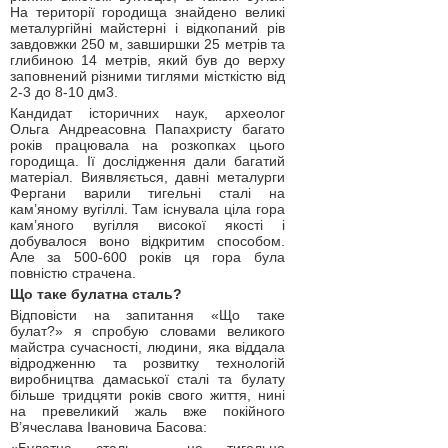
На території городища знайдено великі
металургійні майстерні і відкопаний рів
завдовжки 250 м, завширшки 25 метрів та
глибиною 14 метрів, який був до верху
заповнений різними тиглями місткістю від
2-3 до 8-10 дм3.
Кандидат історичних наук, археолог
Ольга Андреасовна Папахристу багато
років працювала на розкопках цього
городища. Ії дослідження дали багатий
матеріал. Виявляється, давні металурги
Фергани варили тигельні сталі на
кам’яному вугіллі. Там існувала ціла гора
кам’яного вугілля високої якості і
добувалося воно відкритим способом.
Але за 500-600 років ця гора була
повністю страчена.
Що таке булатна сталь?
Відповісти на запитання «Що таке
булат?» я спробую словами великого
майстра сучасності, людини, яка віддала
відродженню та розвитку технологій
виробництва дамаської сталі та булату
більше тридцяти років свого життя, нині
на превеликий жаль вже покійного
В’ячеслава Івановича Басова: