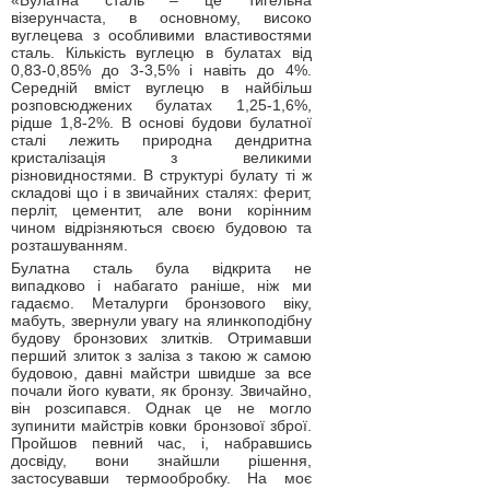
«Булатна сталь – це тигельна
візерунчаста, в основному, високо
вуглецева з особливими властивостями
сталь. Кількість вуглецю в булатах від
0,83-0,85% до 3-3,5% і навіть до 4%.
Середній вміст вуглецю в найбільш
розповсюджених булатах 1,25-1,6%,
рідше 1,8-2%. В основі будови булатної
сталі лежить природна дендритна
кристалізація з великими
різновидностями. В структурі булату ті ж
складові що і в звичайних сталях: ферит,
перліт, цементит, але вони корінним
чином відрізняються своєю будовою та
розташуванням.
Булатна сталь була відкрита не
випадково і набагато раніше, ніж ми
гадаємо. Металурги бронзового віку,
мабуть, звернули увагу на ялинкоподібну
будову бронзових злитків. Отримавши
перший злиток з заліза з такою ж самою
будовою, давні майстри швидше за все
почали його кувати, як бронзу. Звичайно,
він розсипався. Однак це не могло
зупинити майстрів ковки бронзової зброї.
Пройшов певний час, і, набравшись
досвіду, вони знайшли рішення,
застосувавши термообробку. На моє