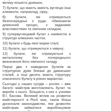
велику кількість домішок;
7) булати, що мають замість вуглецю інші
елементи, наприклад, сірку;
8) булати, які отримуються
безпосередньо з руди, обминаючи
доменний процес, з заданими
властивостями та хімічним складом;
9) супервуглецевий булат з наявністю в
структурі алмазних часток;
10) булати з будь-якої марки сталі;
11) булати, що отримуються з чавуну;
12) булати, які отримуються з
металолому без попереднього
визначення його хімічного складу.
Перші два з наведених булатів за
структурою дуже близькі до дамаських
сталей, а інші десять мають структуру
класичного булату в різних варіантах.
Сьогодні у наших сусідів – росіян – вже
багато майстрів виготовляють булат та
вироби з нього. Більшість з них є учнями
В.І. Басова. Великий вплив на розвиток
майстерності в Росії має, також більш
досконале законодавство, яке дозволяє
майстрам займатися виробництвом