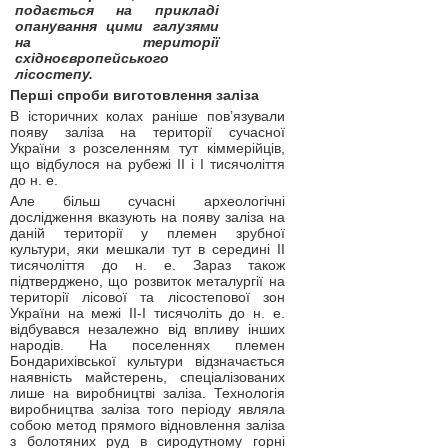
подається на прикладі
опанування цими галузями
на території
східноєвропейського
лісостепу.
Перші спроби виготовлення заліза
В історичних колах раніше пов’язували
появу заліза на території сучасної
України з розселенням тут кіммерійців,
що відбулося на рубежі II і I тисячоліття
до н. е.
Але більш сучасні археологічні
дослідження вказують на появу заліза на
даній території у племен зрубної
культури, яки мешкали тут в середині ІІ
тисячоліття до н. е. Зараз також
підтверджено, що розвиток металургії на
території лісової та лісостепової зон
України на межі ІІ-І тисячоліть до н. е.
відбувався незалежно від впливу інших
народів. На поселеннях племен
Бондарихівської культури відзначається
наявність майстерень, спеціалізованих
лише на виробництві заліза. Технологія
виробництва заліза того періоду являла
собою метод прямого відновлення заліза
з болотяних руд в сиродутному горні