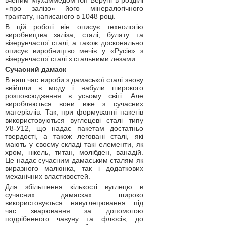
вченим Мухаммедом Ібн Беруні в розділі
«про залізо» його мінералогічного
трактату, написаного в 1048 році.
В цій роботі він описує технологію
виробництва заліза, сталі, булату та
візерунчастої сталі, а також досконально
описує виробництво мечів у «Русів» з
візерунчастої сталі з стальними лезами.
Сучасний дамаск
В наш час вироби з дамаської сталі знову
ввійшли в моду і набули широкого
розповсюдження в усьому світі. Але
виробляються вони вже з сучасних
матеріалів. Так, при формуванні пакетів
використовуються вуглецеві сталі типу
У8-У12, що надає пакетам достатньо
твердості, а також леговані сталі, які
мають у своєму складі такі елементи, як
хром, нікель, титан, молібден, ванадій.
Це надає сучасним дамаським сталям як
виразного малюнка, так і додаткових
механічних властивостей.
Для збільшення кількості вуглецю в
сучасних дамасках широко
використовується навуглецювання під
час зварювання за допомогою
подрібненого чавуну та флюсів, до