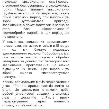
приклади використання сталі-серцю,
отриманої безпосередньо в сиродутному
горні. Надалі випадки використання
подібних технологій збільшуються, і вже в
пізній скіфський період при виробництві
зброї зустрічаються приклади
зварювання в пакет заготовок із заліза та
сталі. Але цілеспрямованої
термообробки виробів в цей період ще
не виявлено.
У пам’ятках, залишених сарматськими
племенами, які змінили скіфів в ІІІ ст. до
н. е., ми бачимо подальше
вдосконалення технології обробки заліза.
Все частіше використовується обробка
матеріалів за допомогою багаторазового
зварювання і проковування, що значно
підвищило їх якість. При виробництві
зброї широко використовується
пакетування.
Клинки сарматських мечів зварювалися з
двох, або тришарових пакетів заліза та
сталі. Це дозволило отримати добрі
робочі властивості завдяки стальному
лезу і достатню стійкість проти
переломування через наявність
обкладок з м’якого заліза.