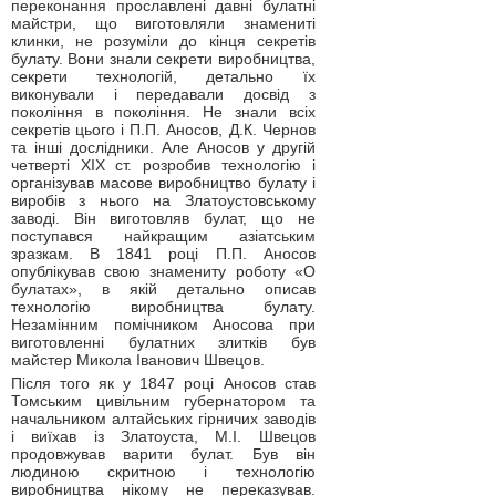
переконання прославлені давні булатні
майстри, що виготовляли знамениті
клинки, не розуміли до кінця секретів
булату. Вони знали секрети виробництва,
секрети технологій, детально їх
виконували і передавали досвід з
покоління в покоління. Не знали всіх
секретів цього і П.П. Аносов, Д.К. Чернов
та інші дослідники. Але Аносов у другій
четверті ХІХ ст. розробив технологію і
організував масове виробництво булату і
виробів з нього на Златоустовському
заводі. Він виготовляв булат, що не
поступався найкращим азіатським
зразкам. В 1841 році П.П. Аносов
опублікував свою знамениту роботу «О
булатах», в якій детально описав
технологію виробництва булату.
Незамінним помічником Аносова при
виготовленні булатних злитків був
майстер Микола Іванович Швецов.
Після того як у 1847 році Аносов став
Томським цивільним губернатором та
начальником алтайських гірничих заводів
і виїхав із Златоуста, М.І. Швецов
продовжував варити булат. Був він
людиною скритною і технологію
виробництва нікому не переказував.