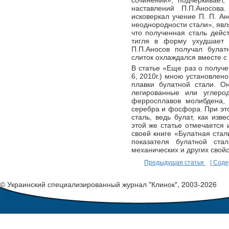
сочинений», подчеркивает,
наставлений П.П.Аносов
исковеркал учение П. П. А
неоднородности стали», яв
что полученная сталь дейс
тигля в форму ухудшает к
П.П.Аносов получал булат
слиток охлаждался вместе с
В статье «Еще раз о получ
6, 2010г.) мною установлено
плавки булатной стали. О
легированные или углеро
ферросплавов молибдена, 
серебра и фосфора. При это
сталь, ведь булат, как изв
этой же статье отмечается 
своей книге «Булатная стал
показателя булатной ст
механических и других свой
Предыдущая статья
| Сод
© Украинский специализированный журнал "Клинок", 2003-2026