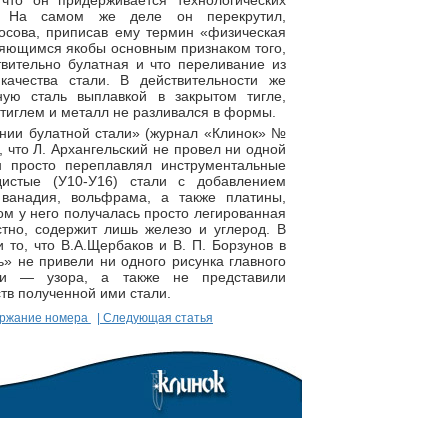
 что он придерживается технологических
а. На самом же деле он перекрутил,
носова, приписав ему термин «физическая
ляющимся якобы основным признаком того,
твительно булатная и что переливание из
ачества стали. В действительности же
ную сталь выплавкой в закрытом тигле,
 тиглем и металл не разливался в формы.
ении булатной стали» (журнал «Клинок» №
, что Л. Архангельский не провел ни одной
н просто переплавлял инструментальные
дистые (У10-У16) стали с добавлением
ванадия, вольфрама, а также платины,
м у него получалась просто легированная
естно, содержит лишь железо и углерод. В
и то, что В.А.Щербаков и В. П. Борзунов в
ь» не привели ни одного рисунка главного
али — узора, а также не представили
ств полученной ими стали.
ержание номера
| Следующая статья