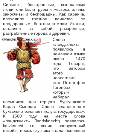
Сильные, бесстрашные, выносливые
люди, они были грубы и жестоки, алчны,
заносчивы и беспощадны. Как саранча,
проходило грозное воинство по
плодородным, богатым землям Италии,
оставляя за собой разоренные,
разграбленные города и деревни.
Слово
«ландскнехт»
появилось в
немецком языке
около 1470
года. Говорят,
что автором
этого
неологизма
стал Петер фон
Гагенбах,
который
набирал
наемников для герцога Бургундского
Карла Смелого. Слово «ландскнехт»
буквально означает «слуга государства».
К 1500 году на месте слова
«ландскнехт» (landsknecht) появилось
lanzknecht, т.е. «воин, вооруженный
пикой», поскольку пика стала основным