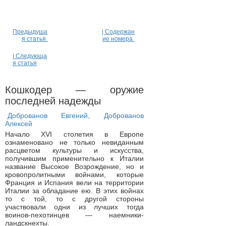
Предыдуща
| Содержан
я статья
ие номера
| Следующа
я статья
Кошкодер — оружие
последней надежды
Доброванов Евгений, Доброванов
Алексей
Начало XVI столетия в Европе
ознаменовано не только невиданным
расцветом культуры и искусства,
получившим применительно к Италии
название Высокое Возрождение, но и
кровопролитными войнами, которые
Франция и Испания вели на территории
Италии за обладание ею. В этих войнах
то с той, то с другой стороны
участвовали одни из лучших тогда
воинов-пехотинцев — наемники-
ландскнехты.