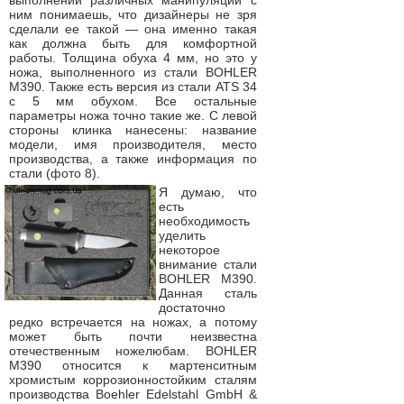
выполнении различных манипуляций с
ним понимаешь, что дизайнеры не зря
сделали ее такой — она именно такая
как должна быть для комфортной
работы. Толщина обуха 4 мм, но это у
ножа, выполненного из стали BOHLER
M390. Также есть версия из стали ATS 34
с 5 мм обухом. Все остальные
параметры ножа точно такие же. С левой
стороны клинка нанесены: название
модели, имя производителя, место
производства, а также информация по
стали (фото 8).
Я думаю, что
есть
необходимость
уделить
некоторое
внимание стали
BOHLER M390.
Данная сталь
достаточно
редко встречается на ножах, а потому
может быть почти неизвестна
отечественным ножелюбам. BOHLER
M390 относится к мартенситным
хромистым коррозионностойким сталям
производства Boehler Edelstahl GmbH &