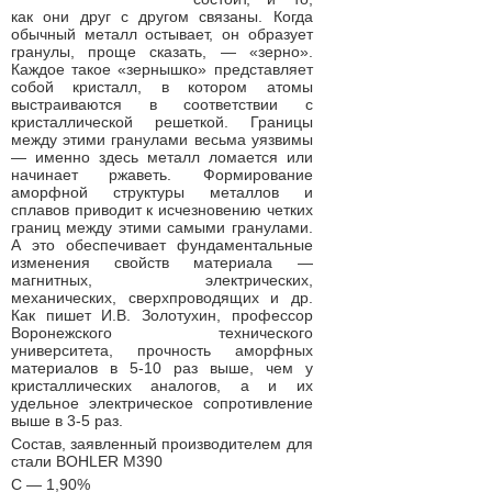
как они друг с другом связаны. Когда
обычный металл остывает, он образует
гранулы, проще сказать, — «зерно».
Каждое такое «зернышко» представляет
собой кристалл, в котором атомы
выстраиваются в соответствии с
кристаллической решеткой. Границы
между этими гранулами весьма уязвимы
— именно здесь металл ломается или
начинает ржаветь. Формирование
аморфной структуры металлов и
сплавов приводит к исчезновению четких
границ между этими самыми гранулами.
А это обеспечивает фундаментальные
изменения свойств материала —
магнитных, электрических,
механических, сверхпроводящих и др.
Как пишет И.В. Золотухин, профессор
Воронежского технического
университета, прочность аморфных
материалов в 5-10 раз выше, чем у
кристаллических аналогов, а и их
удельное электрическое сопротивление
выше в 3-5 раз.
Состав, заявленный производителем для
стали BOHLER M390
С — 1,90%