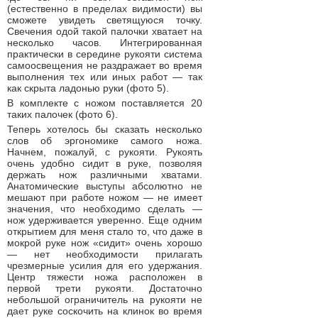
(естественно в пределах видимости) вы
сможете увидеть светящуюся точку.
Свечения одой такой палочки хватает на
несколько часов. Интегрированная
практически в середине рукояти система
самоосвещения не раздражает во время
выполнения тех или иных работ — так
как скрыта ладонью руки (фото 5).
В комплекте с ножом поставляется 20
таких палочек (фото 6).
Теперь хотелось бы сказать несколько
слов об эргономике самого ножа.
Начнем, пожалуй, с рукояти. Рукоять
очень удобно сидит в руке, позволяя
держать нож различными хватами.
Анатомические выступы абсолютно не
мешают при работе ножом — не имеет
значения, что необходимо сделать —
нож удерживается уверенно. Еще одним
открытием для меня стало то, что даже в
мокрой руке нож «сидит» очень хорошо
— нет необходимости прилагать
чрезмерные усилия для его удержания.
Центр тяжести ножа расположен в
первой трети рукояти. Достаточно
небольшой ограничитель на рукояти не
дает руке соскочить на клинок во время