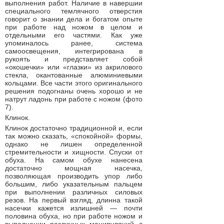
выполнения работ. Наличие в навершии
специального темлячного отверстия
говорит о знании дела и богатом опыте
при работе над ножом в целом и
отдельными его частями. Как уже
упоминалось ранее, система
самоосвещения, интегрирована в
рукоять и представляет собой
«окошечки» или «глазки» из акрилового
стекла, окантованные алюминиевыми
кольцами. Все части этого оригинального
решения подогнаны очень хорошо и не
натрут ладонь при работе с ножом (фото
7).
Клинок.
Клинок достаточно традиционной и, если
так можно сказать, «спокойной» формы,
однако не лишен определенной
стремительности и хищности. Спуски от
обуха. На самом обухе нанесена
достаточно мощная насечка,
позволяющая производить упор либо
большим, либо указательным пальцем
при выполнении различных силовых
резов. На первый взгляд, длинна такой
насечки кажется излишней — почти
половина обуха, но при работе ножом и