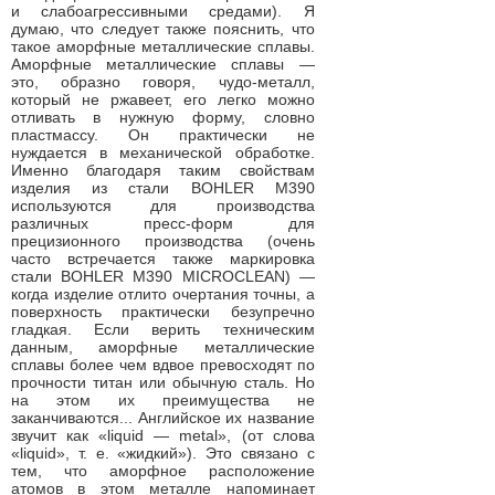
и слабоагрессивными средами). Я
думаю, что следует также пояснить, что
такое аморфные металлические сплавы.
Аморфные металлические сплавы —
это, образно говоря, чудо-металл,
который не ржавеет, его легко можно
отливать в нужную форму, словно
пластмассу. Он практически не
нуждается в механической обработке.
Именно благодаря таким свойствам
изделия из стали BOHLER M390
используются для производства
различных пресс-форм для
прецизионного производства (очень
часто встречается также маркировка
стали BOHLER M390 MICROCLEAN) —
когда изделие отлито очертания точны, а
поверхность практически безупречно
гладкая. Если верить техническим
данным, аморфные металлические
сплавы более чем вдвое превосходят по
прочности титан или обычную сталь. Но
на этом их преимущества не
заканчиваются... Английское их название
звучит как «liquid — metal», (от слова
«liquid», т. е. «жидкий»). Это связано с
тем, что аморфное расположение
атомов в этом металле напоминает