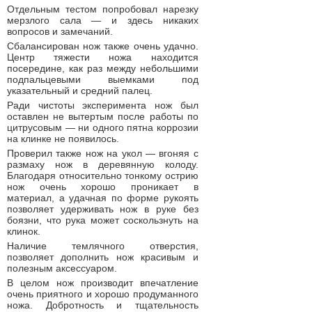
Отдельным тестом попробовал нарезку
мерзлого сала — и здесь никаких
вопросов и замечаний.
Сбалансирован нож также очень удачно.
Центр тяжести ножа находится
посередине, как раз между небольшими
подпальцевыми выемками под
указательный и средний палец.
Ради чистоты эксперимента нож был
оставлен не вытертым после работы по
цитрусовым — ни одного пятна коррозии
на клинке не появилось.
Проверил также нож на укол — вгоняя с
размаху нож в деревянную колоду.
Благодаря относительно тонкому острию
нож очень хорошо проникает в
материал, а удачная по форме рукоять
позволяет удерживать нож в руке без
боязни, что рука может соскользнуть на
клинок.
Наличие темлячного отверстия,
позволяет дополнить нож красивым и
полезным аксессуаром.
В целом нож производит впечатление
очень приятного и хорошо продуманного
ножа. Добротность и тщательность