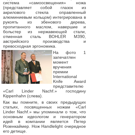
система «самоосвещения» ножа
(представляет собой глазок из
акрилового стекла оправленный
алюминиевым кольцом) интегрирована в
рукоять из эбенового дерева,
пропитанного маслом, навершие и
больстер из нержавеющей стали,
отменная сталь BOHLER M390,
австрийского производства и
превосходная эргономика.
На фото 1
запечатлен
момент
вручения
премии
International
Knife Award
представителю
«Carl Linder Nachf.» господину
Kippenhahn (слева).
Как вы помните, в своих предыдущих
статьях, посвященных ножам «Carl
Linder Nachf.» мы упоминали о том, что
основным идеологом и генератором
идей в компании является Петер
Розенкаймер. Нож Handlelight очередное
его детище.