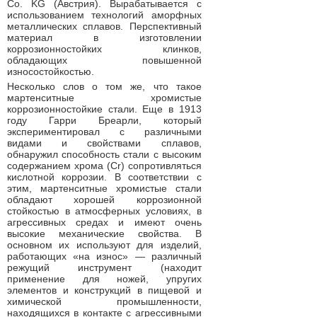
Co. KG (Австрия). Вырабатывается с
использованием технологий аморфных
металлических сплавов. Перспективный
материал в изготовлении
коррозионностойких клинков,
обладающих повышенной
износостойкостью.
Несколько слов о том же, что такое
мартенситные хромистые
коррозионностойкие стали. Еще в 1913
году Гарри Бреарли, который
экспериментировал с различными
видами и свойствами сплавов,
обнаружил способность стали с высоким
содержанием хрома (Сr) сопротивляться
кислотной коррозии. В соответствии с
этим, мартенситные хромистые стали
обладают хорошей коррозионной
стойкостью в атмосферных условиях, в
агрессивных средах и имеют очень
высокие механические свойства. В
основном их используют для изделий,
работающих «на износ» — различный
режущий инструмент (находит
применение для ножей, упругих
элементов и конструкций в пищевой и
химической промышленности,
находящихся в контакте с агрессивными