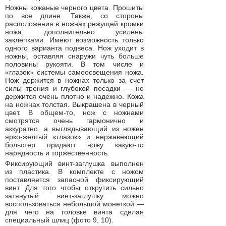
Ножны кожаные черного цвета. Прошиты
по все длине. Также, со стороны
расположения в ножнах режущей кромки
ножа, дополнительно усилены
заклепками. Имеют возможность только
одного варианта подвеса. Нож уходит в
ножны, оставляя снаружи чуть больше
половины рукояти. В том числе и
«глазок» системы самоосвещения ножа.
Нож держится в ножнах только за счет
силы трения и глубокой посадки — но
держится очень плотно и надежно. Кожа
на ножнах толстая. Выкрашена в черный
цвет. В общем-то, нож с ножнами
смотрятся очень гармонично и
аккуратно, а выглядывающий из ножен
ярко-желтый «глазок» и нержавеющий
больстер придают ножу какую-то
нарядность и торжественность.
Фиксирующий винт-заглушка выполнен
из пластика. В комплекте с ножом
поставляется запасной фиксирующий
винт. Для того чтобы открутить сильно
затянутый винт-заглушку можно
воспользоваться небольшой монеткой —
для чего на головке винта сделан
специальный шлиц (фото 9, 10).