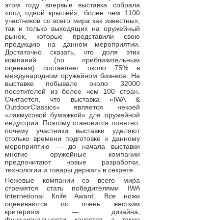
этом году впервые выставка собрала
«под одной крышей», более чем 1100
участников со всего мира как известных,
так и только выходящих на оружейный
рынок, которые представили свою
продукцию на данном мероприятии.
Достаточно сказать, что доля этих
компаний (по приблизительным
оценкам) составляет около 75% в
международном оружейном бизнесе. На
выставке побывало около 32000
посетителей из более чем 100 стран.
Считается, что выставка «IWA &
OutdoorClassics» является некоей
«лакмусовой бумажкой» для оружейной
индустрии. Поэтому становится понятно,
почему участники выставки уделяют
столько времени подготовке к данному
мероприятию — до начала выставки
многие оружейные компании
предпочитают новые разработки,
технологии и товары держать в секрете.
Ножевые компании со всего мира
стремятся стать победителями IWA
Internetional Кnife Award. Все ножи
оцениваются по очень жестким
критериям — дизайна,
функциональности, качества, а также