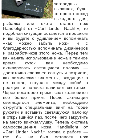
загородных
вылазках, будь-
то просто поход
выходного дня,
рыбалка или охота, станет нож
Handlelight от «Carl Linder Nachf.», то
подобная ситуация останется в прошлом
и вы будете с удивлением вспоминать
«как можно забыть нож» и с
благодарностью вспоминать дизайнеров
и разработчиков этого ножа. Перед тем
как начать использование ножа в темное
время суток, вам необходимо
активировать светящуюся палочку —
достаточно слегка ее согнуть и потрясти,
как химические элементы, входящие в
ее состав, вступают между собой в
реакцию и палочка начинает светиться.
Через некоторое время свет становится
все более ярким. После активации
светящегося элемента, необходимо
открутить специальный винт на торце
рукояти и вставить светящуюся палочку
в открывшийся паз, после чего закрутить
на место винт-заглушку. Теперь система
самоосвещения ножа Handlelight от
«Carl Linder Nachf.» готова к работе —
где бы ни был оставлен нож