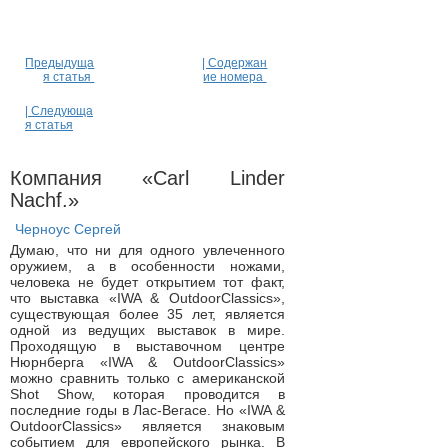
Предыдуща
| Содержан
я статья
ие номера
| Следующа
я статья
Компания «Carl Linder
Nachf.»
Черноус Сергей
Думаю, что ни для одного увлеченного
оружием, а в особенности ножами,
человека не будет открытием тот факт,
что выставка «IWA & OutdoorClassics»,
существующая более 35 лет, является
одной из ведущих выставок в мире.
Проходящую в выставочном центре
Нюрнберга «IWA & OutdoorClassics»
можно сравнить только с американской
Shot Show, которая проводится в
последние годы в Лас-Вегасе. Но «IWA &
OutdoorClassics» является знаковым
событием для европейского рынка. В