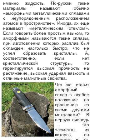
именно жидкость. По-русски такие
материалы называют обычно
«аморфными металлическими сплавами
с неупорядоченным расположением
атомов в пространстве». Иногда их еще
называют «металлическим стеклом».
Если говорить более простым языком, то
аморфными называются такие сплавы,
при изготовлении которых расплав был
охлажден настолько быстро, что не
успел образовать кристаллы. А,
соответственно, если нет
кристаллической структуры, то
гарантируется высокая прочность на
растяжение, высокая ударная вязкость и
отличные магнитные свойства.
Что же ставит
аморфный
сплав в особое
положение по
сравнению со
всеми другими
металлами? В
первую очередь
— это
элементы, из
которых он
состоит, и то,