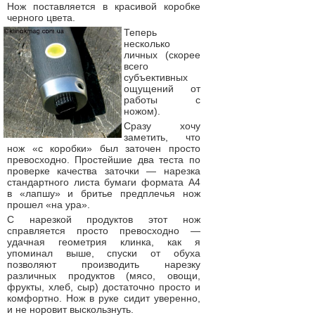
Нож поставляется в красивой коробке
черного цвета.
Теперь
несколько
личных (скорее
всего
субъективных
ощущений от
работы с
ножом).
Сразу хочу
заметить, что
нож «с коробки» был заточен просто
превосходно. Простейшие два теста по
проверке качества заточки — нарезка
стандартного листа бумаги формата А4
в «лапшу» и бритье предплечья нож
прошел «на ура».
С нарезкой продуктов этот нож
справляется просто превосходно —
удачная геометрия клинка, как я
упоминал выше, спуски от обуха
позволяют производить нарезку
различных продуктов (мясо, овощи,
фрукты, хлеб, сыр) достаточно просто и
комфортно. Нож в руке сидит уверенно,
и не норовит выскользнуть.