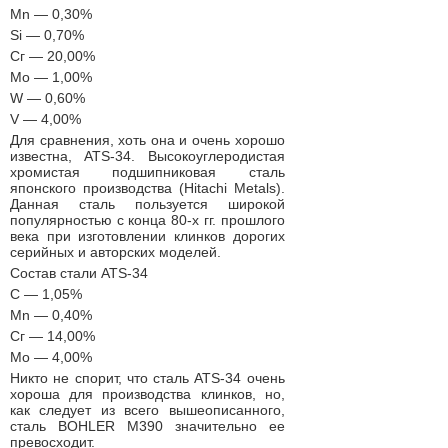
Мn — 0,30%
Si — 0,70%
Сг — 20,00%
Мо — 1,00%
W — 0,60%
V — 4,00%
Для сравнения, хоть она и очень хорошо
известна, ATS-34. Высокоуглеродистая
хромистая подшипниковая сталь
японского производства (Hitachi Metals).
Данная сталь пользуется широкой
популярностью с конца 80-х гг. прошлого
века при изготовлении клинков дорогих
серийных и авторских моделей.
Состав стали ATS-34
С — 1,05%
Мn — 0,40%
Сг — 14,00%
Мо — 4,00%
Никто не спорит, что сталь ATS-34 очень
хороша для производства клинков, но,
как следует из всего вышеописанного,
сталь BOHLER M390 значительно ее
превосходит.