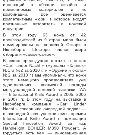
инноваций в области дизайна и
применяемых материалов и их
комбинации. Все оценивается
компетентным жюри, в которое входят
признанные авторитеты в ножевой
индустрии.
В этом году 63 ножа от 42
производителей из 9 стран мира были
номинированы на «ножевой Оскар» в
Нюрнберге. Шестеро членов жюри
отбирали «самое-самое».
В своих предыдущих статьях о ножах
«Carl Linder Nachf.» (журналы «Клинок»
№1 и №2 за 2010 г. и «Оружие и охота»
№2 за 2010 г.) мы упоминали, что ножи
этого немецкого производителя уже
удостаивались наивысшей награды
международной ножевой выставки IWA
— International Knife Award в 2005, 2006
и 2007 гг. В этом году на выставке в
Нюрнберге компания «Carl Linder
Nachf.» совершила очередной подвиг —
в очередной раз удостоившись премии
International Knife Award в номинации
Special Innovation Award за нож
Handlelight BOHLER M390 Powderit. А
гордиться есть чем — инновационная