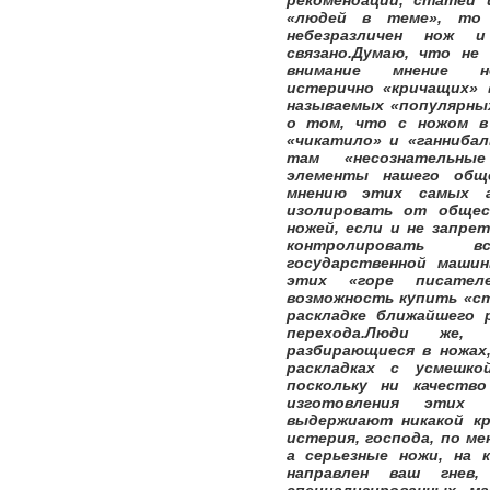
рекомендаций, статей 
«людей в теме», то
небезразличен нож
связано.Думаю, что н
внимание мнение н
истерично «кричащих» 
называемых «популярных
о том, что с ножом в
«чикатило» и «ганниба
там «несознательны
элементы нашего общ
мнению этих самых 
изолировать от общес
ножей, если и не запре
контролировать в
государственной маши
этих «горе писател
возможность купить «ст
раскладке ближайшего 
перехода.Люди же, 
разбирающиеся в ножах
раскладках с усмешко
поскольку ни качеств
изготовления этих
выдержиают никакой к
истерия, господа, по ме
а серьезные ножи, на
направлен ваш гнев