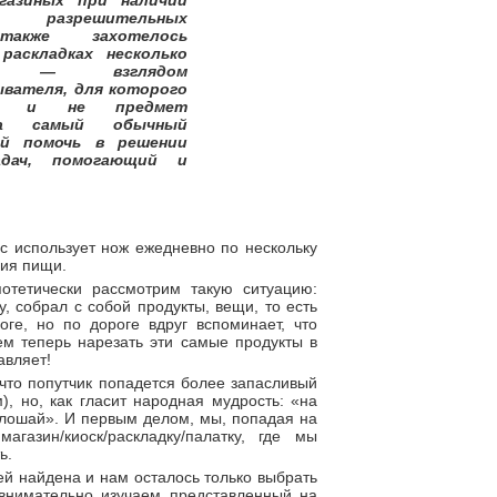
агазиных при наличии
 разрешительных
 также захотелось
раскладках несколько
ом — взглядом
вателя, для которого
 и не предмет
, а самый обычный
ый помочь в решении
дач, помогающий и
с использует нож ежедневно по нескольку
ния пищи.
потетически рассмотрим такую ситуацию:
у, собрал с собой продукты, вещи, то есть
оге, но по дороге вдруг вспоминает, что
ем теперь нарезать эти самые продукты в
авляет!
, что попутчик попадется более запасливый
, но, как гласит народная мудрость: «на
плошай». И первым делом, мы, попадая на
агазин/киоск/раскладку/палатку, где мы
ь.
ей найдена и нам осталось только выбрать
 внимательно изучаем представленный на