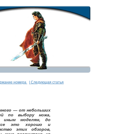
ержание номера
| Следующая статья
 много — от небольших
ий по выбору ножа,
 иным моделям, до
.Все это хорошо и
нство этих обзоров,