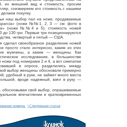
й, их внешний вид и стоимость, просим
мпляр, соизмеряем его стоимость с нашими
 делаем покупку.
тьи наш выбор пал на ножи, продаваемые
sparcia» (ножи №№1, 2, 3 — см. фото в
ginia» (ножи №№4 и 5); стоимость ножей
70 до 130 грн. Первые три позиционируются
одства, четвертый и пятый — США.
 я сделал своеобразное разделение ножей
е просто стало интересно, каким из этих
ние мужчины, а каким — женщины. Как
стическое исследование, в большинстве
ножи под номерами 2 и 4, а вот симпатии
вовавшей в опросе, разделились между
вой выбор женщины обосновали примерно
ий, удобный в руке, не займет много места
ольшой, вроде надежный, взял в руку —
о, обосновывая свой выбор, опрашиваемые
зуальном впечатлении и кратковременных
ержание номера
| Следующая статья