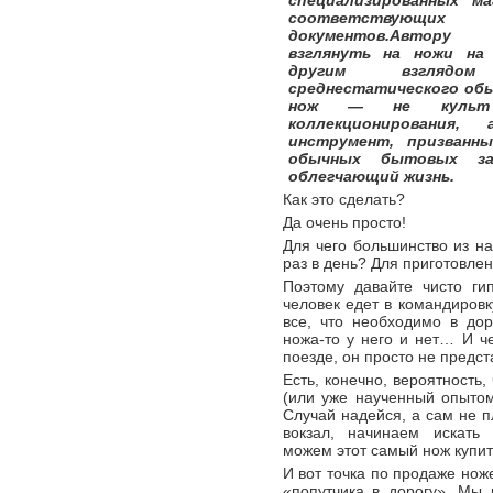
специализированных м
соответствующих
документов.Автору
взглянуть на ножи на 
другим взгляд
среднестатического обы
нож — не культ
коллекционирования
инструмент, призванн
обычных бытовых за
облегчающий жизнь.
Как это сделать?
Да очень просто!
Для чего большинство из на
раз в день? Для приготовле
Поэтому давайте чисто ги
человек едет в командировк
все, что необходимо в дор
ножа-то у него и нет… И ч
поезде, он просто не предст
Есть, конечно, вероятность
(или уже наученный опытом)
Случай надейся, а сам не 
вокзал, начинаем искать м
можем этот самый нож купит
И вот точка по продаже нож
«попутчика в дорогу». Мы