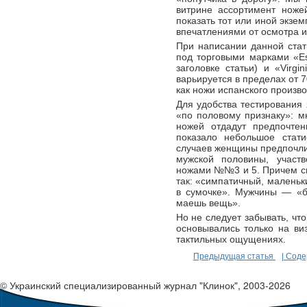
витрине ассортимент ноже
показать тот или иной экзе
впечатлениями от осмотра и
При написании данной ста
под торговыми марками «E
заголовке статьи) и «Vir
варьируется в пределах от 
как ножи испанского произв
Для удобства тестирования
«по половому признаку»: мн
ножей отдадут предпочте
показало небольшое стати
случаев женщины предпочли 
мужской половины, участ
ножами №№3 и 5. Причем с
так: «симпатичный, маленьк
в сумочке». Мужчины — «б
маешь вещь».
Но не следует забывать, чт
основывались только на ви
тактильных ощущениях.
Предыдущая статья
| Сод
© Украинский специализированный журнал "Клинок", 2003-2026