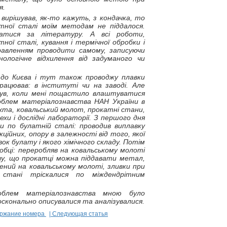
я.
вирішував, як-то кажуть, з кондачка, то
ної сталі моїм методам не піддалося.
атися за літературу. А всі роботи,
ної сталі, кування і термічної обробки і
травленням проводити самому, записуючи
ологічне відхилення від задуманого чи
 до Києва і тут також проводжу плавки
рацював: в інституті чи на заводі. Але
гнув, коли мені пощастило влаштуватися
блем матеріалознавства НАН України в
ихта, ковальський молот, прокатні стани,
ехи і дослідні лабораторії. З першого дня
ди по булатній сталі: проводив виплавку
кційних, опору в залежності від того, якої
ок булату і якого хімічного складу. Потім
робці: переробляв на ковальському молоті
чу, що прокатці можна піддавати метал,
ений на ковальському молоті, зливки при
стані тріскалися по міждендрітним
облем матеріалознавства мною було
досконально описувалися та аналізувалися.
ержание номера
| Следующая статья