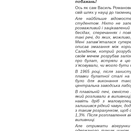
побажань!
Ось як сам Василь Романови
свій шлях у науці до таємниц
Але найбільше відомос
студентом. Ніхто не запе
розважливий і зацікавлений
бесідах, сперечаннях і по
такі речі, до яких, можливо
Мені запам’яталася супер
описав змагання між коро
Саладіном, котрий розруб
своїм мечем розрубав заліз
про булат, встряли в цю 
з’ясовували, чи могло бути 
В 1965 році, після захисту
плавки булатної сталі на 
було для виконання тако
центральна заводська лабо
В плавільній печі, ємністю
який розливали в виливниці
навіть дріб з маловуглец
залишився рідкий чавун, до
з таким розрахунком, щоб 
1,3%. Після розплавлення 
виливниці.
Але отримати візерунки 
одержаного таким чином