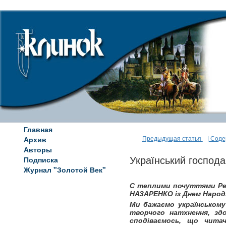
Главная
Архив
Предыдущая статья
| Сод
Авторы
Подписка
Український господа
Журнал "Золотой Век"
С теплими почуттями Ред
НАЗАРЕНКО із Днем Народ
Ми бажаємо українськом
творчого натхнення, здо
сподіваємось, що чита