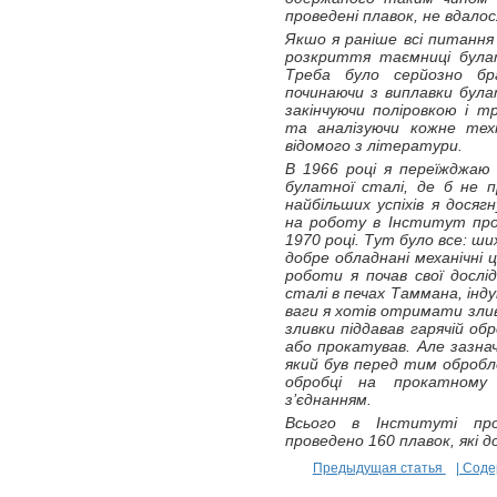
проведені плавок, не вдалос
Якшо я раніше всі питання 
розкриття таємниці булат
Треба було серйозно бр
починаючи з виплавки булат
закінчуючи поліровкою і 
та аналізуючи кожне техн
відомого з літератури.
В 1966 році я переїжджаю
булатної сталі, де б не п
найбільших успіхів я дося
на роботу в Інститут про
1970 році. Тут було все: ш
добре обладнані механічні ц
роботи я почав свої дослі
сталі в печах Таммана, інду
ваги я хотів отримати злив
зливки піддавав гарячій об
або прокатував. Але зазна
який був перед тим обробл
обробці на прокатному 
з’єднанням.
Всього в Інституті пр
проведено 160 плавок, які 
Предыдущая статья
| Сод