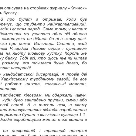
ч описував на сторінках журналу «Клинок»
ь булату.
тей про булат я отримав, коли був
речує, що студенти найжартівливіший,
 всім і всяким народ. Саме тому, у частих
відомленнях ми узнавали один від одного
, самотужки не дійшов би ні в якому разі.
ечка про роман Вальтера Скотта, який
лем Річардом Левове серце і султаном
ав на льоту шовкову хустку. Король же
ну балку. Тоді всі, хто щось чув чи читав
розмову, яка точилася дуже довго, бо
таке насправді.
 кандидатської дисертації, я провів дві
Харківському турбінному заводі, де все
ї роботи: шихта, ковальські молоти,
раторія.
 п’ятдесят кілограм, ми одержали чавун,
, куди було закладено прутки, смуги або
евої сталі. А в тигель печі, в якому
дали маловуглецевих відходів виробництва
отримати булат з кількістю вуглецю 1,1-
відходів виробництва метал теж вилили в
на полірованій і травленій поверхні
 металу, що було основною метою при