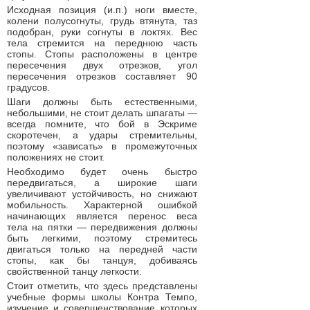
Исходная позиция (и.п.) ноги вместе,
колени полусогнуты, грудь втянута, таз
подобран, руки согнуты в локтях. Вес
тела стремится на переднюю часть
стопы. Стопы расположены в центре
пересечения двух отрезков, угол
пересечения отрезков составляет 90
градусов.
Шаги должны быть естественными,
небольшими, не стоит делать шпагаты —
всегда помните, что бой в Эскриме
скоротечен, а удары стремительны,
поэтому «зависать» в промежуточных
положениях не стоит.
Необходимо будет очень быстро
передвигаться, а широкие шаги
увеличивают устойчивость, но снижают
мобильность. Характерной ошибкой
начинающих является перенос веса
тела на пятки — передвижения должны
быть легкими, поэтому стремитесь
двигаться только на передней части
стопы, как бы танцуя, добиваясь
свойственной танцу легкости.
Стоит отметить, что здесь представлены
учебные формы школы Контра Темпо,
изучение и совершенствование которых