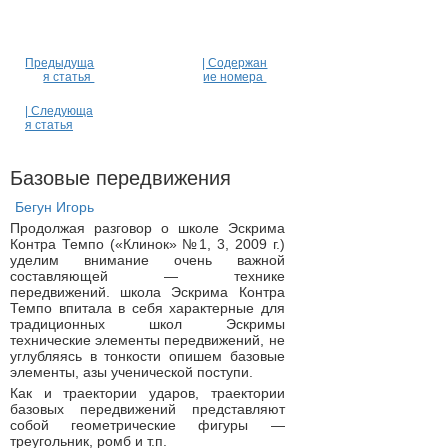
Предыдуща
| Содержан
я статья
ие номера
| Следующа
я статья
Базовые передвижения
Бегун Игорь
Продолжая разговор о школе Эскрима
Контра Темпо («Клинок» №1, 3, 2009 г.)
уделим внимание очень важной
составляющей — технике
передвижений. школа Эскрима Контра
Темпо впитала в себя характерные для
традиционных школ Эскримы
технические элементы передвижений, не
углубляясь в тонкости опишем базовые
элементы, азы ученической поступи.
Как и траектории ударов, траектории
базовых передвижений представляют
собой геометрические фигуры —
треугольник, ромб и т.п.