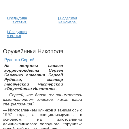
Предыдуща
| Содержан
я статья
ие номера
| Следующа
я статья
Оружейники Никополя.
Руденко Сергей
На вопросы нашего
корреспондента Сергея
Савченко ответил Сергей
Руденко, мастер
творческой мастерской
«Оружейники Никополя».
— Сергей, как давно вы занимаетесь
изготовлением клинков, какая ваша
специализация?
— Изготовлением клинков я занимаюсь с
1997 года, а специализируюсь, в
основном, на изготовлении
длинноклинкового холодного «оружия»:
мечей, сабель, палашей, шпаг.