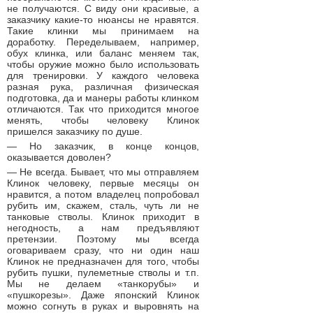
не получаются. С виду они красивые, а
заказчику какие-то нюансы не нравятся.
Такие клинки мы принимаем на
доработку. Переделываем, например,
обух клинка, или баланс меняем так,
чтобы оружие можно было использовать
для тренировки. У каждого человека
разная рука, различная физическая
подготовка, да и манеры работы клинком
отличаются. Так что приходится многое
менять, чтобы человеку Клинок
пришелся заказчику по душе.
— Но заказчик, в конце концов,
оказывается доволен?
— Не всегда. Бывает, что мы отправляем
Клинок человеку, первые месяцы он
нравится, а потом владелец попробовал
рубить им, скажем, сталь, чуть ли не
танковые стволы. Клинок приходит в
негодность, а нам предъявляют
претензии. Поэтому мы всегда
оговариваем сразу, что ни один наш
Клинок не предназначен для того, чтобы
рубить пушки, пулеметные стволы и т.п.
Мы не делаем «танкорубы» и
«пушкорезы». Даже японский Клинок
можно согнуть в руках и выровнять на