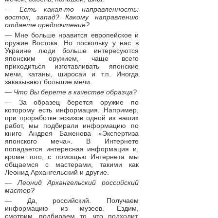
— Есть какая-то направленность:
восток, запад? Какому направлению
отдаете предпочтение?
— Мне больше нравится европейское и
оружие Востока. Но поскольку у нас в
Украине люди больше интересуются
японским оружием, чаще всего
приходиться изготавливать японские
мечи, катаны, широсаи и т.п. Иногда
заказывают большие мечи.
— Что Вы берете в качестве образца?
— За образец берется оружие по
которому есть информация. Например,
при проработке эскизов одной из наших
работ, мы подбирали информацию по
книге Андрея Баженова «Экспертиза
японского меча». В Интернете
попадается интересная информация и,
кроме того, с помощью Интернета мы
общаемся с мастерами, такими как
Леонид Архангельский и другие.
— Леонид Архангельский российский
мастер?
— Да, российский. Получаем
информацию из музеев. Ездим,
смотрим, подбираем то, что подходит.