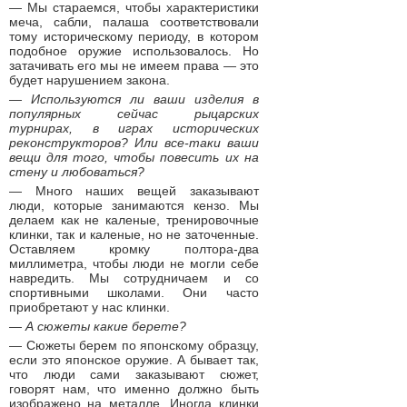
— Мы стараемся, чтобы характеристики
меча, сабли, палаша соответствовали
тому историческому периоду, в котором
подобное оружие использовалось. Но
затачивать его мы не имеем права — это
будет нарушением закона.
— Используются ли ваши изделия в
популярных сейчас рыцарских
турнирах, в играх исторических
реконструкторов? Или все-таки ваши
вещи для того, чтобы повесить их на
стену и любоваться?
— Много наших вещей заказывают
люди, которые занимаются кензо. Мы
делаем как не каленые, тренировочные
клинки, так и каленые, но не заточенные.
Оставляем кромку полтора-два
миллиметра, чтобы люди не могли себе
навредить. Мы сотрудничаем и со
спортивными школами. Они часто
приобретают у нас клинки.
— А сюжеты какие берете?
— Сюжеты берем по японскому образцу,
если это японское оружие. А бывает так,
что люди сами заказывают сюжет,
говорят нам, что именно должно быть
изображено на металле. Иногда клинки