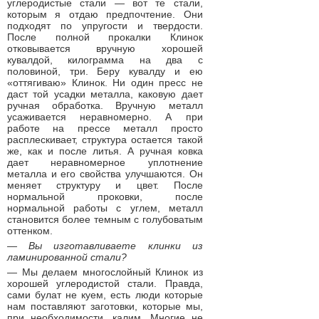
углеродистые стали — вот те стали,
которым я отдаю предпочтение. Они
подходят по упругости и твердости.
После полной прокалки Клинок
отковывается вручную хорошей
кувалдой, килограмма на два с
половиной, три. Беру кувалду и ею
«оттягиваю» Клинок. Ни один пресс не
даст той усадки металла, каковую дает
ручная обработка. Вручную металл
усаживается неравномерно. А при
работе на прессе металл просто
расплескивает, структура остается такой
же, как и после литья. А ручная ковка
дает неравномерное уплотнение
металла и его свойства улучшаются. Он
меняет структуру и цвет. После
нормальной проковки, после
нормальной работы с углем, металл
становится более темным с голубоватым
оттенком.
— Вы изготавливаете клинки из
ламинированной стали?
— Мы делаем многослойный Клинок из
хорошей углеродистой стали. Правда,
сами булат не куем, есть люди которые
нам поставляют заготовки, которые мы,
при необходимости, калим. Многие не