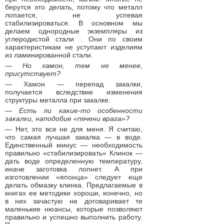
берутся это делать, потому что металл
лопается, не успевая
стабилизироваться. В основном мы
делаем однородные экземпляры из
углеродистой стали . Они по своим
характеристикам не уступают изделиям
из ламинированной стали.
— Но хамон, тем не менее,
присутствует?
— Хамон — перепад закалки,
получается вследствие изменения
структуры металла при закалке.
— Есть ли какие-то особенности
закалки, наподобие «печени врага»?
— Нет, это все не для меня. Я считаю,
что самая лучшая закалка — в воде.
Единственный минус — необходимость
правильно «стабилизировать» Клинок —
дать воде определенную температуру,
иначе заготовка лопнет. А при
изготовлении «японца» следует еще
делать обмазку клинка. Предлагаемые в
книгах ее методики хороши, конечно, но
в них зачастую не договаривает те
маленькие нюансы, которые позволяют
правильно и успешно выполнить работу.