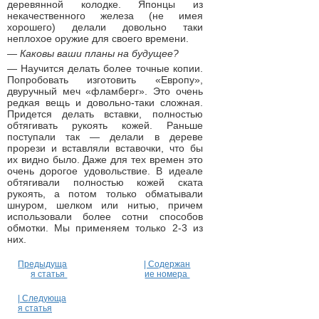
деревянной колодке. Японцы из
некачественного железа (не имея
хорошего) делали довольно таки
неплохое оружие для своего времени.
— Каковы ваши планы на будущее?
— Научится делать более точные копии.
Попробовать изготовить «Европу»,
двуручный меч «фламберг». Это очень
редкая вещь и довольно-таки сложная.
Придется делать вставки, полностью
обтягивать рукоять кожей. Раньше
поступали так — делали в дереве
прорези и вставляли вставочки, что бы
их видно было. Даже для тех времен это
очень дорогое удовольствие. В идеале
обтягивали полностью кожей ската
рукоять, а потом только обматывали
шнуром, шелком или нитью, причем
использовали более сотни способов
обмотки. Мы применяем только 2-3 из
них.
Предыдуща
| Содержан
я статья
ие номера
| Следующа
я статья