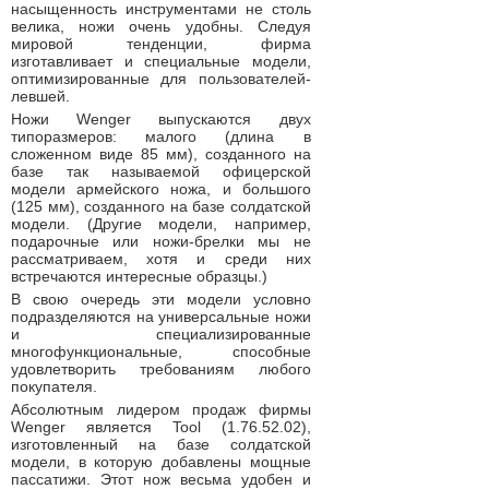
насыщенность инструментами не столь
велика, ножи очень удобны. Следуя
мировой тенденции, фирма
изготавливает и специальные модели,
оптимизированные для пользователей-
левшей.
Ножи Wenger выпускаются двух
типоразмеров: малого (длина в
сложенном виде 85 мм), созданного на
базе так называемой офицерской
модели армейского ножа, и большого
(125 мм), созданного на базе солдатской
модели. (Другие модели, например,
подарочные или ножи-брелки мы не
рассматриваем, хотя и среди них
встречаются интересные образцы.)
В свою очередь эти модели условно
подразделяются на универсальные ножи
и специализированные
многофункциональные, способные
удовлетворить требованиям любого
покупателя.
Абсолютным лидером продаж фирмы
Wenger является Tool (1.76.52.02),
изготовленный на базе солдатской
модели, в которую добавлены мощные
пассатижи. Этот нож весьма удобен и