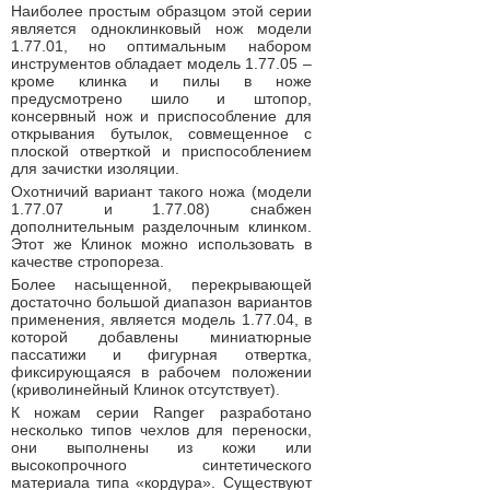
Наиболее простым образцом этой серии
является одноклинковый нож модели
1.77.01, но оптимальным набором
инструментов обладает модель 1.77.05 –
кроме клинка и пилы в ноже
предусмотрено шило и штопор,
консервный нож и приспособление для
открывания бутылок, совмещенное с
плоской отверткой и приспособлением
для зачистки изоляции.
Охотничий вариант такого ножа (модели
1.77.07 и 1.77.08) снабжен
дополнительным разделочным клинком.
Этот же Клинок можно использовать в
качестве стропореза.
Более насыщенной, перекрывающей
достаточно большой диапазон вариантов
применения, является модель 1.77.04, в
которой добавлены миниатюрные
пассатижи и фигурная отвертка,
фиксирующаяся в рабочем положении
(криволинейный Клинок отсутствует).
К ножам серии Ranger разработано
несколько типов чехлов для переноски,
они выполнены из кожи или
высокопрочного синтетического
материала типа «кордура». Существуют