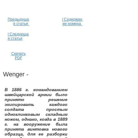
Предыдуща
| Содержан
я статья
ие номера
| Следующа
я статья
Скачать
PDF
Wenger -
В 1886 г. командованием
швейцарской армии было
принято решение
экипировать каждого
солдата простым
одноклинковым складным
ножом, однако, когда в 1889
г. на вооружение была
принята винтовка нового
образца, для ее разборки