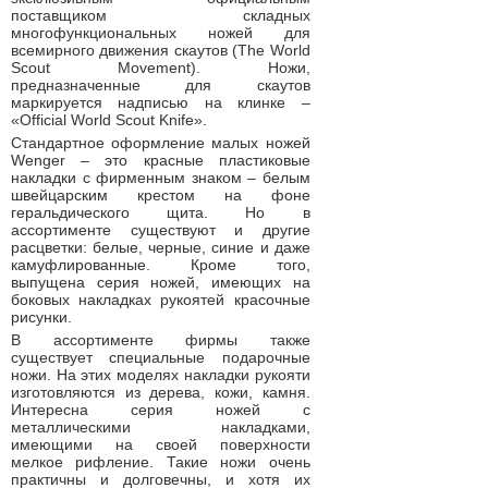
поставщиком складных
многофункциональных ножей для
всемирного движения скаутов (The World
Scout Movement). Ножи,
предназначенные для скаутов
маркируется надписью на клинке –
«Official World Scout Knife».
Стандартное оформление малых ножей
Wenger – это красные пластиковые
накладки с фирменным знаком – белым
швейцарским крестом на фоне
геральдического щита. Но в
ассортименте существуют и другие
расцветки: белые, черные, синие и даже
камуфлированные. Кроме того,
выпущена серия ножей, имеющих на
боковых накладках рукоятей красочные
рисунки.
В ассортименте фирмы также
существует специальные подарочные
ножи. На этих моделях накладки рукояти
изготовляются из дерева, кожи, камня.
Интересна серия ножей с
металлическими накладками,
имеющими на своей поверхности
мелкое рифление. Такие ножи очень
практичны и долговечны, и хотя их