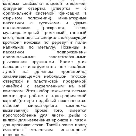
которых снабжена плоской отверткой,
фигурная отвертка (отвертки – с
оригинальной системой фиксации в
открытом положении), миниатюрные
пассатижи с кусачками и двумя
положениями раскрытия зева,
мультиразмерный рожковый гаечный
ключ, ножницы со специальной режущей
кромкой, ножовка по дереву и пила-
напильник по металлу. Ножницы и
пассатижи подпружинены
оригинальными запатентованными
рычажными пружинами. Кроме этих
слесарных инструментов нож снабжен
лупой на длинном кронштейне,
заканчивающемся небольшой плоской
отверткой и пластиковой прозрачной
линейкой с закрепленным на ней
компасом. Этот набор окажется весьма
кстати при работе с топографической
картой (не зря подобный нож является
основой миниатюрного комплекта
выживания). Кроме того, имеется
приспособление для чистки рыбы с
вилкой для извлечения крючков и пазом
для проводки лески. Такой нож по праву
считается маленьким инженерным
шедевром.