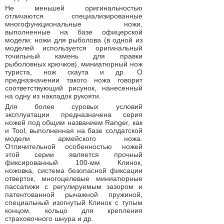
Не меньшей оригинальностью
отличаются специализированные
многофункциональные ножи,
выполненные на базе офицерской
модели: ножи для рыболова (в одной из
моделей используется оригинальный
точильный камень для правки
рыболовных крючков), миниатюрный нож
туриста, нож скаута и др. О
предназначении такого ножа говорит
соответствующий рисунок, нанесенный
на одну из накладок рукояти.
Для более суровых условий
эксплуатации предназначена серия
ножей под общим названием Ranger, как
и Tool, выполненная на базе солдатской
модели армейского ножа.
Отличительной особенностью ножей
этой серии является прочный
фиксированный 100-мм Клинок,
ножовка, система безопасной фиксации
отверток, многоцелевые миниатюрные
пассатижи с регулируемым зазором и
патентованной рычажной пружиной,
специальный изогнутый Клинок с тупым
концом, кольцо для крепления
страховочного шнура и др.