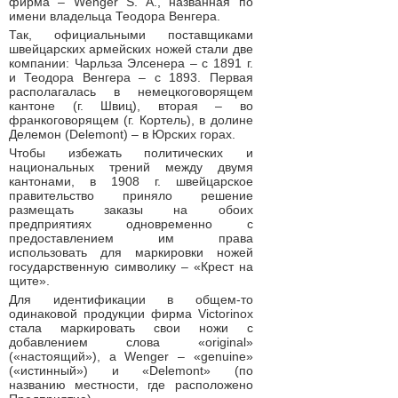
фирма – Wenger S. A., названная по
имени владельца Теодора Венгера.
Так, официальными поставщиками
швейцарских армейских ножей стали две
компании: Чарльза Элсенера – с 1891 г.
и Теодора Венгера – с 1893. Первая
располагалась в немецкоговорящем
кантоне (г. Швиц), вторая – во
франкоговорящем (г. Кортель), в долине
Делемон (Delemont) – в Юрских горах.
Чтобы избежать политических и
национальных трений между двумя
кантонами, в 1908 г. швейцарское
правительство приняло решение
размещать заказы на обоих
предприятиях одновременно с
предоставлением им права
использовать для маркировки ножей
государственную символику – «Крест на
щите».
Для идентификации в общем-то
одинаковой продукции фирма Victorinox
стала маркировать свои ножи с
добавлением слова «original»
(«настоящий»), а Wenger – «genuine»
(«истинный») и «Delemont» (по
названию местности, где расположено