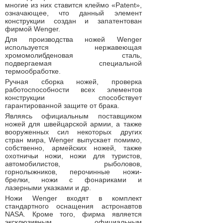
многие из них ставится клеймо «Patent»,
означающее, что данный элемент
конструкции создан и запатентован
фирмой Wenger.
Для производства ножей Wenger
используется нержавеющая
хромомолибденовая сталь,
подвергаемая специальной
термообработке.
Ручная сборка ножей, проверка
работоспособности всех элементов
конструкции способствует
гарантированной защите от брака.
Являясь официальным поставщиком
ножей для швейцарской армии, а также
вооруженных сил некоторых других
стран мира, Wenger выпускает помимо,
собственно, армейских ножей, также
охотничьи ножи, ножи для туристов,
автомобилистов, рыболовов,
горнолыжников, перочинные ножи-
брелки, ножи с фонариками и
лазерными указками и др.
Ножи Wenger входят в комплект
стандартного оснащения астронавтов
NASA. Кроме того, фирма является
эксклюзивным официальным