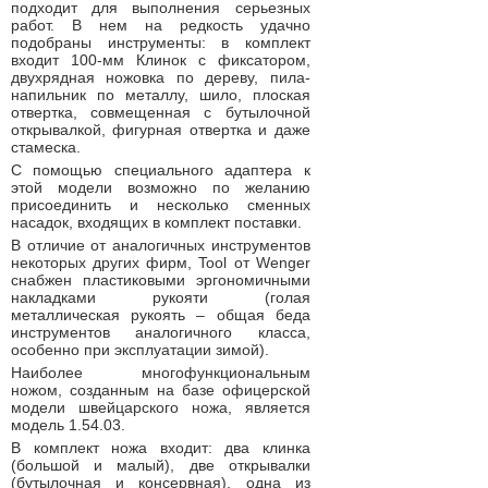
подходит для выполнения серьезных
работ. В нем на редкость удачно
подобраны инструменты: в комплект
входит 100-мм Клинок с фиксатором,
двухрядная ножовка по дереву, пила-
напильник по металлу, шило, плоская
отвертка, совмещенная с бутылочной
открывалкой, фигурная отвертка и даже
стамеска.
С помощью специального адаптера к
этой модели возможно по желанию
присоединить и несколько сменных
насадок, входящих в комплект поставки.
В отличие от аналогичных инструментов
некоторых других фирм, Tool от Wenger
снабжен пластиковыми эргономичными
накладками рукояти (голая
металлическая рукоять – общая беда
инструментов аналогичного класса,
особенно при эксплуатации зимой).
Наиболее многофункциональным
ножом, созданным на базе офицерской
модели швейцарского ножа, является
модель 1.54.03.
В комплект ножа входит: два клинка
(большой и малый), две открывалки
(бутылочная и консервная), одна из