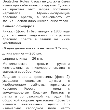
Deutscher Rotes Kreuz) не должны были
иметь при себе никакого оружия. Однако
на практике этот запрет постоянно
нарушался. Мужчины-служащие
Красного Креста, в зависимости от
звания, носили либо кинжал, либо тесак.
Кинжал офицеров
Кинжал (фото 1) был введен в 1938 году
для ношения кадровыми офицерами
Красного Креста в звании не ниже
Wachtfuhrer.
Общая длина кинжала — около 375 мм;
длина клинка — 250 мм;
ширина клинка — 26 мм.
Металлические детали рукояти
изготовлены из никелевого сплава с
матовым серебрением.
Лицевая сторона крестовины (фото 2)
украшена овальным щитком с
изображением эмблемы германского
Красного Креста — орла с
международным Красным Крестом в
лапах и со свастикой на груди. На
оборотной стороне крестовины (фото 3)
имеется аналогичный щиток. Его
изначально свободное поле часто