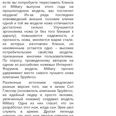
если вы попробуете переставить Клинок
от Military выпуска этого года на
прошлогоднюю модель, вас постигнет
неудача! Из-за ряда последних
нововведений внешне похожие клинки
одной и той же модели ножа отличаются
достаточно сильно. Улучшается
эргономика ножа (и без того близкая к
идеалу), повышается надежность и
прочность ножа, меняются марки стали,
из которых изготовлен Клинок, но
неизменным остается одно – высокие
потребительские свойства модели,
признанные многими пользователями.
По опросу, проведенному автором на
одном из российских ножевых Интернет-
Форумов, модель Military прочно
удерживает место самого лучшего ножа
компании Spyderco.
Различные источники предлагают
разные версии того, как и зачем Сэл
Глессер (основатель компании Spyderco,
ее идейный лидер и просто человек,
увлеченный ножами) создавал модель
Military. Одна из них гласит, что он
разработал этот нож, когда сын Эрик шел
служить в армию. Другая легенда
говорит, что этот нож явился ответом на