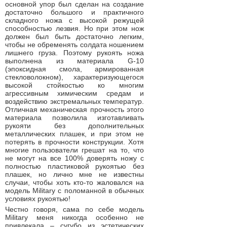
основной упор был сделан на создание
достаточно большого и практичного
складного ножа с высокой режущей
способностью лезвия. Но при этом нож
должен был быть достаточно легким,
чтобы не обременять солдата ношением
лишнего груза. Поэтому рукоять ножа
выполнена из материала G-10
(эпоксидная смола, армированная
стекловолокном), характеризующегося
высокой стойкостью ко многим
агрессивным химическим средам и
воздействию экстремальных температур.
Отличная механическая прочность этого
материала позволила изготавливать
рукояти без дополнительных
металлических плашек, и при этом не
потерять в прочности конструкции. Хотя
многие пользователи грешат на то, что
не могут на все 100% доверять ножу с
полностью пластиковой рукоятью без
плашек, но лично мне не известны
случаи, чтобы хоть кто-то жаловался на
модель Military с поломанной в обычных
условиях рукоятью!
Честно говоря, сама по себе модель
Military меня никогда особенно не
привлекала – сугубо из эстетических