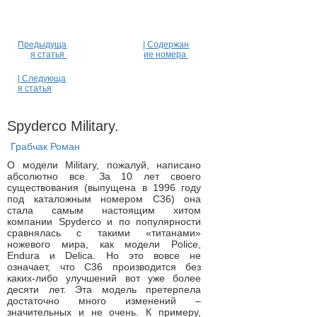
Предыдуща
| Содержан
я статья
ие номера
| Следующа
я статья
Spyderco Military.
Грабчак Роман
О модели Military, пожалуй, написано
абсолютно все. За 10 лет своего
существования (выпущена в 1996 году
под каталожным номером С36) она
стала самым настоящим хитом
компании Spyderco и по популярности
сравнялась с такими «титанами»
ножевого мира, как модели Police,
Endura и Delica. Но это вовсе не
означает, что С36 производится без
каких-либо улучшений вот уже более
десяти лет. Эта модель претерпела
достаточно много изменений –
значительных и не очень. К примеру,