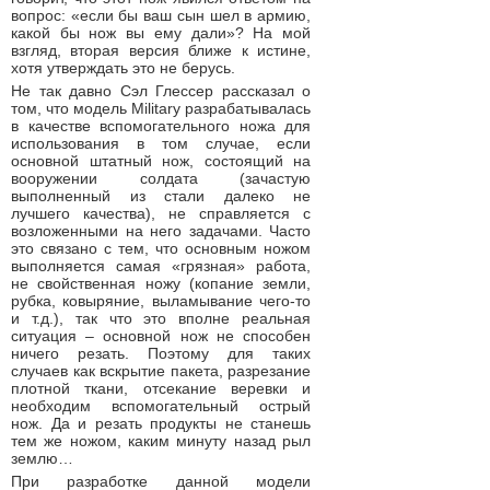
вопрос: «если бы ваш сын шел в армию,
какой бы нож вы ему дали»? На мой
взгляд, вторая версия ближе к истине,
хотя утверждать это не берусь.
Не так давно Сэл Глессер рассказал о
том, что модель Military разрабатывалась
в качестве вспомогательного ножа для
использования в том случае, если
основной штатный нож, состоящий на
вооружении солдата (зачастую
выполненный из стали далеко не
лучшего качества), не справляется с
возложенными на него задачами. Часто
это связано с тем, что основным ножом
выполняется самая «грязная» работа,
не свойственная ножу (копание земли,
рубка, ковыряние, выламывание чего-то
и т.д.), так что это вполне реальная
ситуация – основной нож не способен
ничего резать. Поэтому для таких
случаев как вскрытие пакета, разрезание
плотной ткани, отсекание веревки и
необходим вспомогательный острый
нож. Да и резать продукты не станешь
тем же ножом, каким минуту назад рыл
землю…
При разработке данной модели