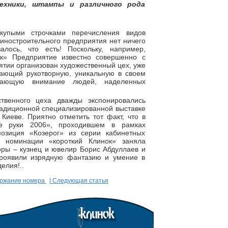
техники, штампы и различного рода
купыми строчками перечисления видов
иностроительного предприятия нет ничего
лось, что есть! Поскольку, например,
к» Предприятие известно совершенно с
ятии организован художественный цех, уже
кающий рукотворную, уникальную в своем
кающую внимание людей, наделенных
твенного цеха дважды экспонировались
адиционной специализированной выставке
Киеве. Приятно отметить тот факт, что в
ые руки 2006», проходившем в рамках
позиция «Козерог» из серии кабинетных
 номинации «короткий Клинок» заняла
торы – кузнец и ювелир Борис Абдуллаев и
проявили изрядную фантазию и умение в
елия!..
ержание номера
| Следующая статья