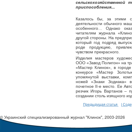
сельскохозяйственной 
приспособления...
Казалось бы, за этими с
деятельности обычного маш
особенного… Однако оказа
читателям журнала «Клино
другой стороны. На предпри
который год подряд выпус
роде продукцию, привле
чувством прекрасного.
Изделия мастеров художес
ООО «Завод Полигон» на тр
«Мастер Клинок», в городе 
конкурсе «Мастер Золот
упомянутой выставки, ком
ножей «Знаки Зодиака» в
почетное II-е место. Ее Ав
резчик Игорь Вартанов – 
создании столь изящного изд
Предыдущая статья
| Сод
© Украинский специализированный журнал "Клинок", 2003-2026