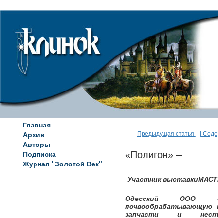
Главная
Архив
Предыдущая статья
| Сод
Авторы
Подписка
«Полигон» –
Журнал "Золотой Век"
Участник выставкиМАСТЕ
Одесский ООО «З
почвообрабатывающую т
запчасти и неста