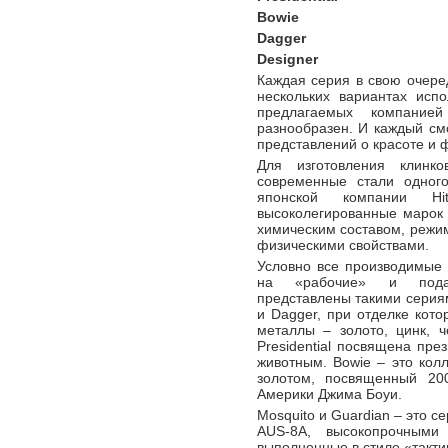
Bowie
Dagger
Designer
Каждая серия в свою очере
нескольких вариантах исп
предлагаемых компани
разнообразен. И каждый см
представлений о красоте и 
Для изготовления клинк
современные стали одног
японской компании Hit
высоколегированные марок
химическим составом, режим
физическими свойствами.
Условно все производимые
на «рабочие» и подар
представлены такими сериями 
и Dagger, при отделке кот
металлы – золото, цинк, ч
Presidential посвящена пре
животным. Bowie – это кол
золотом, посвященный 20
Америки Джима Боуи.
Mosquito и Guardian – это с
AUS-8A, высокопрочными
выполненные в стиле «такти