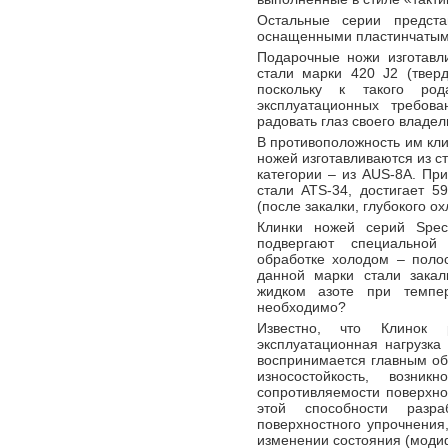
Остальные серии предст
оснащенными пластинчатым ф
Подарочные ножи изготавл
стали марки 420 J2 (твер
поскольку к такого ро
эксплуатационных требов
радовать глаз своего владел
В противоположность им кл
ножей изготавливаются из с
категории – из AUS-8A. При
стали ATS-34, достигает 
(после закалки, глубокого ох
Клинки ножей серий Spect
подвергают специальной
обработке холодом – поло
данной марки стали закал
жидком азоте при темпер
необходимо?
Известно, что Клинок 
эксплуатационная нагрузка
воспринимается главным об
износостойкость, возни
сопротивляемости поверхн
этой способности разра
поверхностного упрочнения
изменении состояния (моди