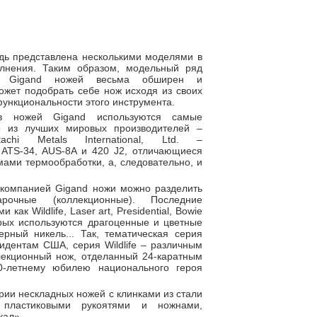
дь представлена несколькими моделями в
олнения. Таким образом, модельный ряд
ей Gigand ножей весьма обширен и
ожет подобрать себе нож исходя из своих
функциональности этого инструмента.
ов ножей Gigand используются самые
о из лучших мировых производителей –
achi Metals International, Ltd. –
 ATS-34, AUS-8A и 420 J2, отличающиеся
ами термообработки, а, следовательно, и
 компанией Gigand ножи можно разделить
очные (коллекционные). Последние
как Wildlife, Laser art, Presidential, Bowie
орых используются драгоценные и цветные
ерный никель... Так, тематическая серия
зидентам США, серия Wildlife – различным
лекционный нож, отделанный 24-каратным
0-летнему юбилею национального героя
ерии нескладных ножей с клинками из стали
 пластиковыми рукоятями и ножнами,
кал».