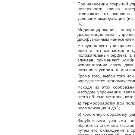
При нанесении покрытий уп
поверхности клинка мат
отличаются от основного
условиям эксплуатации (изн
п.).
Модифицирование поверх
деформационным упрочнен
диффузионным нанесением 
Не существует универсальн
один и тот же метод в од
положительный эффект, а 
случаев применяют комби
использовании сразу двух
позволяет усилить то или ин
Кроме того, выбор того или
определяется экономически
Исходя из этих соображе
методом упрочнения являе
всего объема металла, кото
а) термообработку при поло
нормализация и др.);
б) криогенную обработку (за
Зарубежными учеными нео
обработка сложного быстро
путем его охлаждения в ср