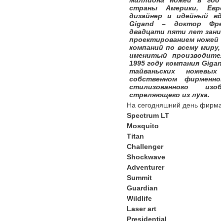
миллиона ножей в го
страны Америки, Евр
дизайнер и идейный в
Gigand – доктор Фр
двадцати пяти лет зани
проектированием ножей 
компаний по всему миру
именитый производите
1995 году компания Giga
тайваньских ножевы
собственном фирменн
стилизованного изо
стреляющего из лука.
На сегодняшний день фирма
Spectrum LT
Mosquito
Titan
Challenger
Shockwave
Adventurer
Summit
Guardian
Wildlife
Laser art
Presidential