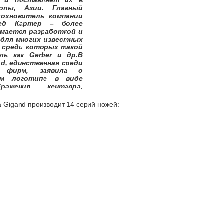
д и поставляет их в
опы, Азии. Главный
дохновитель компании
ед Картер – более
мается разработкой и
для многих известных
, среди которых такой
ль как Gerber и др.В
nd, единственная среди
х фирм, заявила о
ом логотипе в виде
бражения кентавра,
 Gigand производит 14 серий ножей: