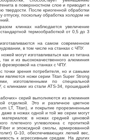
ообработки, способствует уменьшению
тенита в поверхностном слое и приводит к
ю твердости. После криогенной обработки
у отпуску, поскольку обработка холодом не
ений.
разом клинках наблюдается увеличение
стандартной термообработкой от 0,5 до 3
изготавливаются на самом современном
довании, в том числе на станках с ЧПУ.
ножей могут изготавливаться как из титана
, так и из высококачественного алюминия
) фрезеровкой на станках с ЧПУ.
 точки зрения потребителя, но и самыми
 являются ножи серии Titan Super Strong
ми, изготовленными по специальной
У, с клинками из стали ATS-34, прошедшей
рабочих» серий выполняются из алюминия
ой отделкой. Это и различное цветное
um LT, Titan), и покрытие прорезиненным
 даже в ножах одной и той же серии могут
 материалов: в ножах средней ценовой
ного плетеного углеволокна с пропиткой
Fiber и эпоксидной смолы, армированной
толит) G-10, обеспечивающих легкий вес,
чивость к агрессивным средам. На других