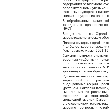
после стандартной терм
содержания остаточного аус
дополнительному увеличени
заготовку подвергают низком
снижает внутренних напряж
В обработанных таким об
твердости по сравнению со 
HRC!
Все детали ножей Gigand 
высокотехнологическом обору
Плашки складных «рабочих» 
(наиболее дорогие модели)
(как правило, марки 6061 T6
Самыми привлекательными с
дорогими «рабочими» ножами
– с титановыми рукоятя
технологии на станках с ЧП
криогенную термообработку.
Рукояти ножей остальных «
марки 6061 Т6 с различн
анодирование (серии Spectr
уретаном. Накладки плашек,
выполняться из различных
категории – из многослой
эпоксидной смолой Carbon 
стекловолокном (стеклотекс
высокую прочность и устой