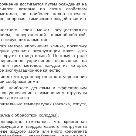
рочнение достигается путем осаждения на
ериалов, которые по своим свойствам
 металла, но наиболее полно отвечают
ос, коррозия, химическое воздействие и т.
ностного слоя может осуществляться
ием, поверхностной термообработкой,
легирующих элементов.
ого метода упрочнения клинка, поскольку
них условиях эксплуатации может дать
в других отрицательный. Поэтому в ряде
нированное упрочнение, основанное на
 или трех методов, каждый из которых
ое эксплуатационное качество.
 иного метода поверхностного упрочнения
ми соображениями.
ний, наиболее дешевым и эффективным
тся упрочнение с изменением структуры
рое делится на:
жительных температурах (закалка, отпуск,
калка с обработкой холодом).
днократно отмечалось, что криогенная
режущего и твердосплавного инструмента
еде жидкого азота или иного криоагента