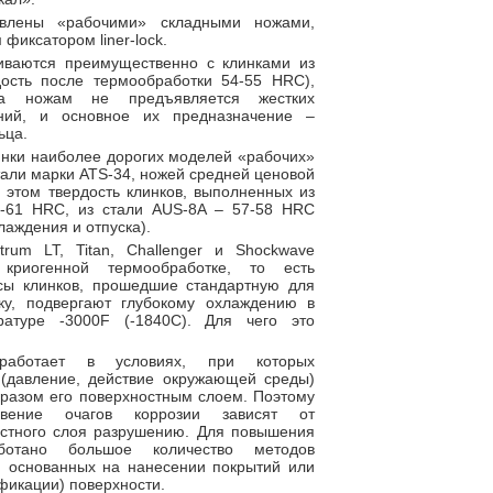
авлены «рабочими» складными ножами,
иксатором liner-lock.
иваются преимущественно с клинками из
дость после термообработки 54-55 HRC),
да ножам не предъявляется жестких
аний, и основное их предназначение –
ьца.
инки наиболее дорогих моделей «рабочих»
тали марки ATS-34, ножей средней ценовой
 этом твердость клинков, выполненных из
59-61 HRC, из стали AUS-8A – 57-58 HRC
лаждения и отпуска).
rum LT, Titan, Challenger и Shockwave
 криогенной термообработке, то есть
сы клинков, прошедшие стандартную для
ку, подвергают глубокому охлаждению в
атуре -3000F (-1840С). Для чего это
работает в условиях, при которых
 (давление, действие окружающей среды)
разом его поверхностным слоем. Поэтому
кновение очагов коррозии зависят от
остного слоя разрушению. Для повышения
ботано большое количество методов
, основанных на нанесении покрытий или
фикации) поверхности.