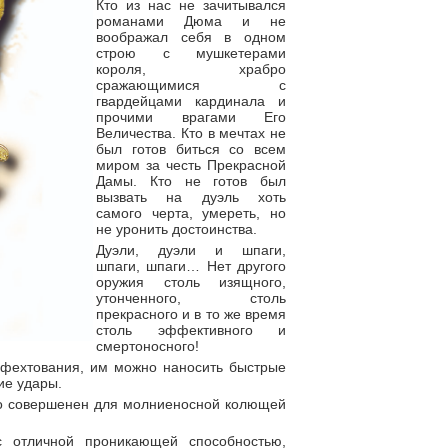
Кто из нас не зачитывался
романами Дюма и не
воображал себя в одном
строю с мушкетерами
короля, храбро
сражающимися с
гвардейцами кардинала и
прочими врагами Его
Величества. Кто в мечтах не
был готов биться со всем
миром за честь Прекрасной
Дамы. Кто не готов был
вызвать на дуэль хоть
самого черта, умереть, но
не уронить достоинства.
Дуэли, дуэли и шпаги,
шпаги, шпаги… Нет другого
оружия столь изящного,
утонченного, столь
прекрасного и в то же время
столь эффективного и
смертоносного!
 фехтования, им можно наносить быстрые
ие удары.
сто совершенен для молниеносной колющей
с отличной проникающей способностью,