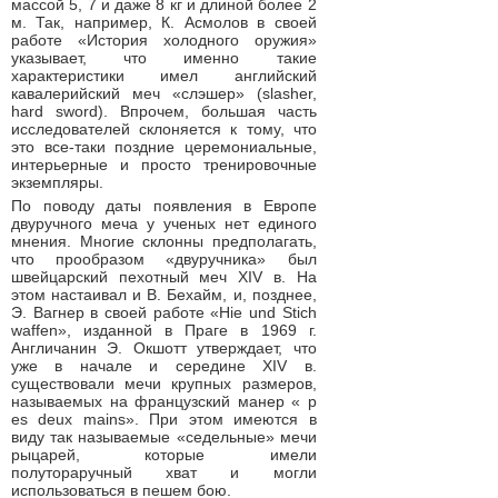
массой 5, 7 и даже 8 кг и длиной более 2
м. Так, например, К. Асмолов в своей
работе «История холодного оружия»
указывает, что именно такие
характеристики имел английский
кавалерийский меч «слэшер» (slasher,
hard sword). Впрочем, большая часть
исследователей склоняется к тому, что
это все-таки поздние церемониальные,
интерьерные и просто тренировочные
экземпляры.
По поводу даты появления в Европе
двуручного меча у ученых нет единого
мнения. Многие склонны предполагать,
что прообразом «двуручника» был
швейцарский пехотный меч XIV в. На
этом настаивал и В. Бехайм, и, позднее,
Э. Вагнер в своей работе «Hie und Stich
waffen», изданной в Праге в 1969 г.
Англичанин Э. Окшотт утверждает, что
уже в начале и середине XIV в.
существовали мечи крупных размеров,
называемых на французский манер « p
es deux mains». При этом имеются в
виду так называемые «седельные» мечи
рыцарей, которые имели
полутораручный хват и могли
использоваться в пешем бою.