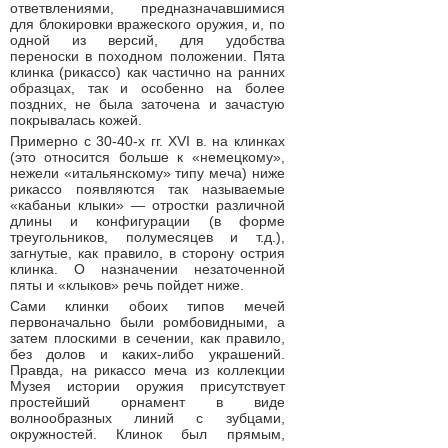
ответвлениями, предназначавшимися
для блокировки вражеского оружия, и, по
одной из версий, для удобства
переноски в походном положении. Пята
клинка (рикассо) как частично на ранних
образцах, так и особенно на более
поздних, не была заточена и зачастую
покрывалась кожей.
Примерно с 30-40-х гг. XVI в. на клинках
(это относится больше к «немецкому»,
нежели «итальянскому» типу меча) ниже
рикассо появляются так называемые
«кабаньи клыки» — отростки различной
длины и конфигурации (в форме
треугольников, полумесяцев и т.д.),
загнутые, как правило, в сторону острия
клинка. О назначении незаточенной
пяты и «клыков» речь пойдет ниже.
Сами клинки обоих типов мечей
первоначально были ромбовидными, а
затем плоскими в сечении, как правило,
без долов и каких-либо украшений.
Правда, на рикассо меча из коллекции
Музея истории оружия присутствует
простейший орнамент в виде
волнообразных линий с зубцами,
окружностей. Клинок был прямым,