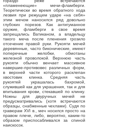
гораздо реже встречаются
«пламенеющие» мечи-фламберги.
Теоретически во время обратного хода
лезвия при режущем ударе «на себя»
этим мечом наносился ряд довольно
глубоких порезов. Как антигуманное
оружие, фламберги в свое время
запрещались Ватиканом, а владельцу
такого меча после пленения грозило
отсечение правой руки. Рукояти мечей
деревянные, часто биконические, имеют
поперечные желобки, обмотаны
железной проволокой. Верхнюю часть
рукояти обычно венчает массивное
навершие-противовес различных форм,
в верхней части которого расклепан
хвостовик клинка. Средняя часть
рукоятей украшалась бахромой,
служившей как для украшения, так и для
впитывания крови, стекавшей по клинку.
Ножны для двуручных мечей не
предусматривались (хотя встречаются
образцы, снабженные чехлами). Судя по
гравюрам XVI в., меч носился просто на
правом плече, либо, вероятно, каким-то
образом приспосабливался за спиной
наискосок.