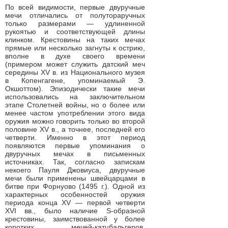
По всей видимости, первые двуручные
мечи отличались от полутораручных
только размерами — удлиненной
рукоятью и соответствующей длины
клинком. Крестовины на таких мечах
прямые или несколько загнуты к острию,
вполне в духе своего времени
(примером может служить датский меч
середины XV в. из Национального музея
в Копенгагене, упоминаемый Э.
Окшоттом). Эпизодически такие мечи
использовались на заключительном
этапе Столетней войны, но о более или
менее частом употреблении этого вида
оружия можно говорить только во второй
половине XV в., а точнее, последней его
четверти. Именно в этот период
появляются первые упоминания о
двуручных мечах в письменных
источниках. Так, согласно запискам
некоего Пауля Джовиуса, двуручные
мечи были применены швейцарцами в
битве при Форнуово (1495 г.). Одной из
характерных особенностей оружия
периода конца XV — первой четверти
XVI вв., было наличие S-образной
крестовины, заимствованной у более
коротких мечей-катцбальгеров.