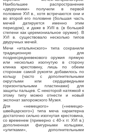
Наибольшее распространение
«двуручники» получили в первой
половине XVI в., хотя встречаются они и
во второй его половине (большая часть
мечей датируется именно этим
периодом), и даже в XVII в. (в большей
степени как церемониальное оружие). В
XVI в. существовало несколько типов
двуручных мечей.
Мечи «итальянского» типа сохранили
традиционную для
позднесредневекового оружия прямую
или несколько изогнутую в сторону
клинка крестовину, лишь по обеим
сторонам самой рукояти добавилось по
кольцу (часто с дополнительными
округлыми или сердцевидными
горизонтальными пластинами) для
защиты пальцев. С некоторой натяжкой к
этому типу можно отнести и новый
экспонат запорожского Музея.
Для «немецкого» («немецко-
швейцарского») типа меча характерна
достаточно сильно изогнутая крестовина,
со временем (примерно с 40-х гг. XVI в.)
дополненная фигурными кольцами,
«улитками», дополнительными