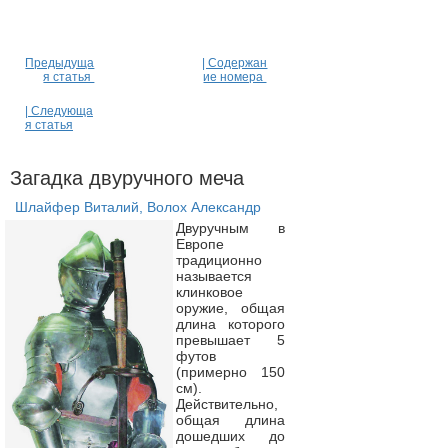
Предыдуща
| Содержан
я статья
ие номера
| Следующа
я статья
Загадка двуручного меча
Шлайфер Виталий, Волох Александр
Двуручным в
Европе
традиционно
называется
клинковое
оружие, общая
длина которого
превышает 5
футов
(примерно 150
см).
Действительно,
общая длина
дошедших до