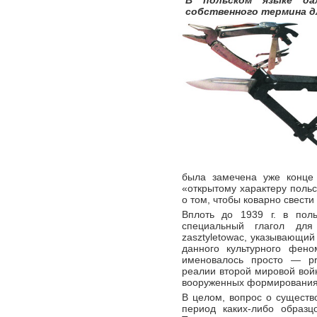
В польском языке да
собственного термина дл
была замечена уже конце 
«открытому характеру поль
о том, чтобы коварно свести
Вплоть до 1939 г. в пол
специальный глагол для
zasztyletowac, указывающи
данного культурного фен
именовалось просто — pr
реалии второй мировой вой
вооруженных формированиях
В целом, вопрос о существ
период каких-либо образц