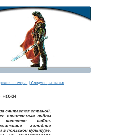
ержание номера
| Следующая статья
е ножи
ша считается страной,
лее почитаемым видом
 является сабля.
клинковое холодное
 в польской культуре.