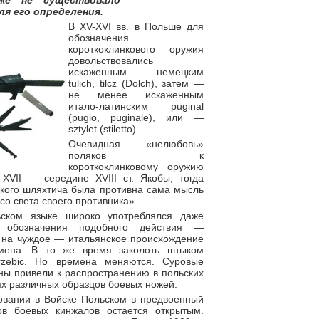
же не существовало
я его определения.
В XV-XVI вв. в Польше для
обозначения
короткоклинкового оружия
довольствовались
искаженным немецким
tulich, tilcz (Dolch), затем —
не менее искаженным
итало-латинским puginal
(pugio, puginale), или —
sztylet (stiletto).
Очевидная «нелюбовь»
поляков к
короткоклинковому оружию
XVII — середине XVIII ст. Якобы, тогда
ского шляхтича была противна сама мысль
 со света своего противника».
ьском языке широко употреблялся даже
 обозначения подобного действия —
й на чуждое — итальянское происхождение
омена. В то же время заколоть штыком
zеbic. Но времена меняются. Суровые
ны привели к распространению в польских
 различных образцов боевых ножей.
овании в Войске Польском в предвоенный
ов боевых кинжалов остается открытым.