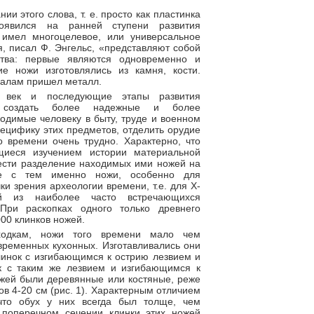
и этого слова, т. е. просто как пластинка
оявился на ранней ступени развития
 имел многоцелевое, или универсальное
, писал Ф. Энгельс, «представляют собой
тва: первые являются одновременно и
е ножи изготовлялись из камня, кости.
иалам пришел металл.
 век и последующие этапы развития
и создать более надежные и более
одимые человеку в быту, труде и военном
ецифику этих предметов, отделить орудие
о времени очень трудно. Характерно, что
щиеся изучением истории материальной
вести разделение находимых ими ножей на
е с тем именно ножи, особенно для
ки зрения археологии времени, т.е. для Х-
ой из наиболее часто встречающихся
 При раскопках одного только древнего
00 клинков ножей.
одкам, ножи того времени мало чем
временных кухонных. Изготавливались они
линок с изгибающимся к острию лезвием и
 с таким же лезвием и изгибающимся к
ожей были деревянные или костяные, реже
ов 4-20 см (рис. 1). Характерным отличием
что обух у них всегда был толще, чем
В поперечном сечении клинки этих ножей