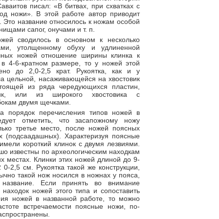
аваитов писал: «В битвах, при схватках с
од ножи». В этой работе автор приводит
 Это название относилось к ножам особой
ищами сапог, онучами и т. п.
жей сводилось в основном к несколько
ами, утолщенному обуху и удлиненной
ычных ножей отношение ширины клинка к
в 4-6-кратном размере, то у ножей этой
о до 2,0-2,5 крат. Рукоятка, как и у
ла цельной, насаживающейся на хвостовик
стоящей из ряда чередующихся пластин,
ик, или из широкого хвостовика с
бокам двумя щечками.
а порядок перечисления типов ножей в
едует отметить, что засапожному ножу
лько третье место, после ножей поясных
х (подсаадашных). Характеризуя поясные
 имели короткий клинок с двумя лезвиями.
шо известны по археологическим находкам
их местах. Клинки этих ножей длиной до 9-
 0-2,5 см. Рукоятка такой же конструкции,
бычно такой нож носился в ножнах у пояса,
 название. Если принять во внимание
 находок ножей этого типа и сопоставить
ния ножей в названной работе, то можно
астоте встречаемости поясные ножи, по-
аспространены.