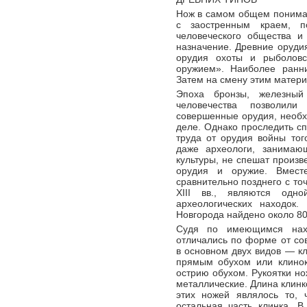
Нож в самом общем понимани
с заостренным краем, п
человеческого общества и
назначение. Древние орудия
орудия охоты и рыболовс
оружием». Наиболее ранни
Затем на смену этим матер
Эпоха бронзы, железный
человечества позволил
совершенные орудия, необх
деле. Однако проследить сп
труда от орудия войны тог
даже археологи, занимаю
культуры, не спешат произ
орудия и оружие. Вмест
сравнительно позднего с точ
ХIII вв., являются одн
археологических находок.
Новгорода найдено около 80
Судя по имеющимся нах
отличались по форме от со
в основном двух видов — к
прямым обухом или клинок
острию обухом. Рукоятки н
металлические. Длина клинк
этих ножей являлось то, 
остальная часть клинка. 