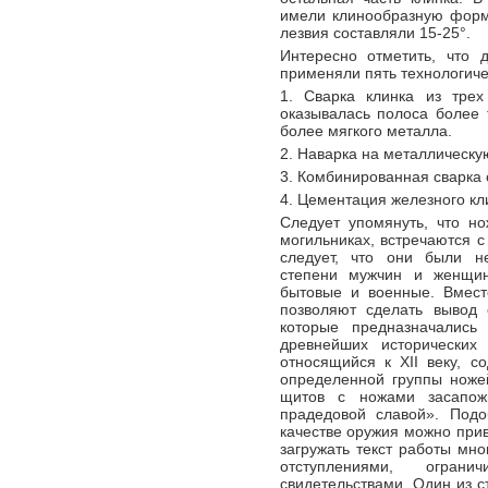
имели клинообразную форму.
лезвия составляли 15-25°.
Интересно отметить, что д
применяли пять технологиче
1. Сварка клинка из трех
оказывалась полоса более
более мягкого металла.
2. Наварка на металлическу
3. Комбинированная сварка 
4. Цементация железного кл
Следует упомянуть, что н
могильниках, встречаются 
следует, что они были н
степени мужчин и женщи
бытовые и военные. Вмест
позволяют сделать вывод 
которые предназначалис
древнейших исторических
относящийся к XII веку, 
определенной группы ножей
щитов с ножами засапож
прадедовой славой». Под
качестве оружия можно прив
загружать текст работы мн
отступлениями, огран
свидетельствами. Один из с