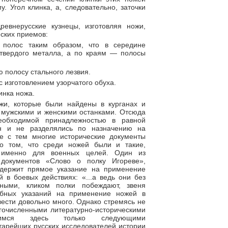
 Угол клинка, а, следовательно, заточки
ревнерусские кузнецы, изготовляя ножи,
ских приемов:
 полос таким образом, что в середине
 твердого металла, а по краям — полосы
ю полосу стального лезвия.
с изготовлением узорчатого обуха.
инка ножа.
ожи, которые были найдены в курганах и
с мужскими и женскими останками. Отсюда
еобходимой принадлежностью в равной
н и не разделялись по назначению на
е с тем многие исторические документы
о том, что среди ножей были и такие,
ь именно для военных целей. Один из
 документов «Слово о полку Игореве»,
содержит прямое указание на применение
 в боевых действиях: «...а ведь они без
ными, кликом полки побеждают, звеня
обных указаний на применение ножей в
ести довольно много. Однако стремясь не
огочисленными литературно-историческими
ичимся здесь только следующими
тарейших русских исследователей истории