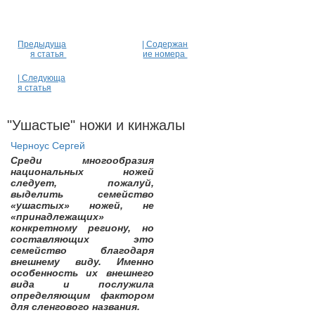
Предыдуща
| Содержан
я статья
ие номера
| Следующа
я статья
"Ушастые" ножи и кинжалы
Черноус Сергей
Среди многообразия
национальных ножей
следует, пожалуй,
выделить семейство
«ушастых» ножей, не
«принадлежащих»
конкретному региону, но
составляющих это
семейство благодаря
внешнему виду. Именно
особенность их внешнего
вида и послужила
определяющим фактором
для сленгового названия.