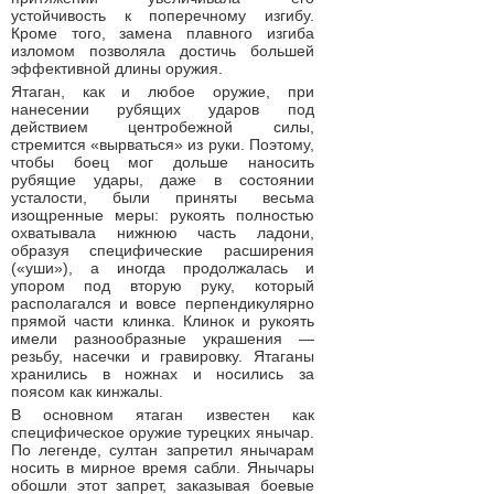
устойчивость к поперечному изгибу.
Кроме того, замена плавного изгиба
изломом позволяла достичь большей
эффективной длины оружия.
Ятаган, как и любое оружие, при
нанесении рубящих ударов под
действием центробежной силы,
стремится «вырваться» из руки. Поэтому,
чтобы боец мог дольше наносить
рубящие удары, даже в состоянии
усталости, были приняты весьма
изощренные меры: рукоять полностью
охватывала нижнюю часть ладони,
образуя специфические расширения
(«уши»), а иногда продолжалась и
упором под вторую руку, который
располагался и вовсе перпендикулярно
прямой части клинка. Клинок и рукоять
имели разнообразные украшения —
резьбу, насечки и гравировку. Ятаганы
хранились в ножнах и носились за
поясом как кинжалы.
В основном ятаган известен как
специфическое оружие турецких янычар.
По легенде, султан запретил янычарам
носить в мирное время сабли. Янычары
обошли этот запрет, заказывая боевые