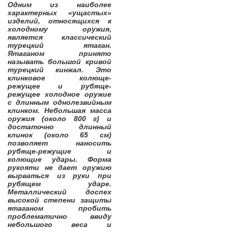
Одним из наиболее
характерных «ущастых»
изделий, относящихся к
холодному оружия,
является классический
турецкий ятаган.
Ятаганом принято
называть большой кривой
турецкий кинжал. Это
клинковое колюще-
режущее и рубяще-
режущее холодное оружие
с длинным однолезвийным
клинком. Небольшая масса
оружия (около 800 г) и
достаточно длинный
клинок (около 65 см)
позволяет наносить
рубяще-режущие и
колющие удары. Форма
рукояти не дает оружию
вырваться из руки при
рубящем ударе.
Металлический доспех
высокой степени защиты
ятаганом пробить
проблематично ввиду
небольшого веса и