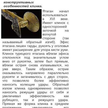
конструктивных
особенностей клинка.
Ятаган начал
использоваться
в XVI веке.
Имеет клинок с
односторонней
заточкой на
вогнутой
стороне (так
называемый обратный изгиб). Эфес
ятагана лишен гарды, рукоять у оголовья
имеет расширение для упора кисти руки.
Клинок турецкого ятагана вблизи эфеса
отклонялся под значительным углом
вниз от рукоятки, затем был прямым,
вблизи острия снова изламывался, но
уже вверх. Таким образом, острие
оказывалось направлено параллельно
рукояти и затачивалось с двух сторон,
что позволяло более эффективно
наносить колющие удары. Обратный
излом клинка одновременно позволял
наносить режущие удары от себя и
увеличивал эффективность как
рубящего, так и режущего удара.
Прямая же форма клинка в среднем
притяжении увеличивала его