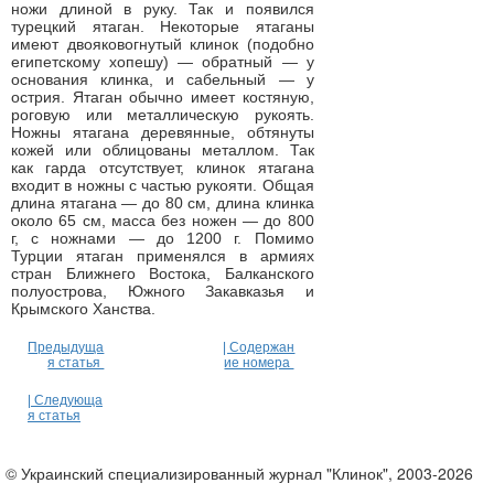
ножи длиной в руку. Так и появился
турецкий ятаган. Некоторые ятаганы
имеют двояковогнутый клинок (подобно
египетскому хопешу) — обратный — у
основания клинка, и сабельный — у
острия. Ятаган обычно имеет костяную,
роговую или металлическую рукоять.
Ножны ятагана деревянные, обтянуты
кожей или облицованы металлом. Так
как гарда отсутствует, клинок ятагана
входит в ножны с частью рукояти. Общая
длина ятагана — до 80 см, длина клинка
около 65 см, масса без ножен — до 800
г, с ножнами — до 1200 г. Помимо
Турции ятаган применялся в армиях
стран Ближнего Востока, Балканского
полуострова, Южного Закавказья и
Крымского Ханства.
Предыдуща
| Содержан
я статья
ие номера
| Следующа
я статья
© Украинский специализированный журнал "Клинок", 2003-2026